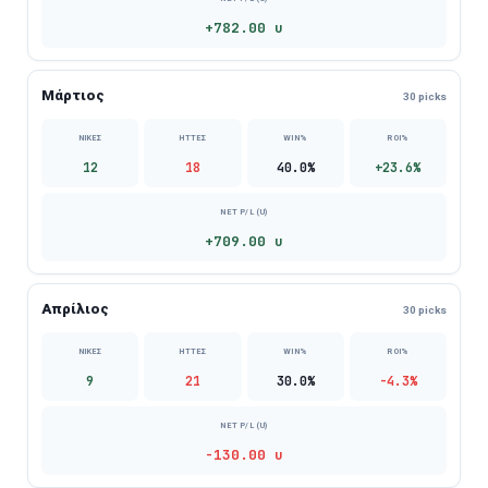
+782.00 u
Μάρτιος
30 picks
ΝΊΚΕΣ
ΉΤΤΕΣ
WIN%
ROI%
12
18
40.0%
+23.6%
NET P/L (U)
+709.00 u
Απρίλιος
30 picks
ΝΊΚΕΣ
ΉΤΤΕΣ
WIN%
ROI%
9
21
30.0%
-4.3%
NET P/L (U)
-130.00 u