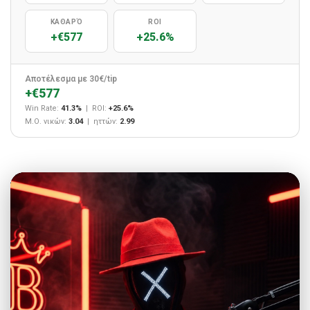
ΚΑΘΑΡΌ
ROI
+€577
+25.6%
Αποτέλεσμα με
30€
/tip
+€577
Win Rate:
41.3%
| ROI:
+25.6%
Μ.Ο. νικών:
3.04
| ηττών:
2.99