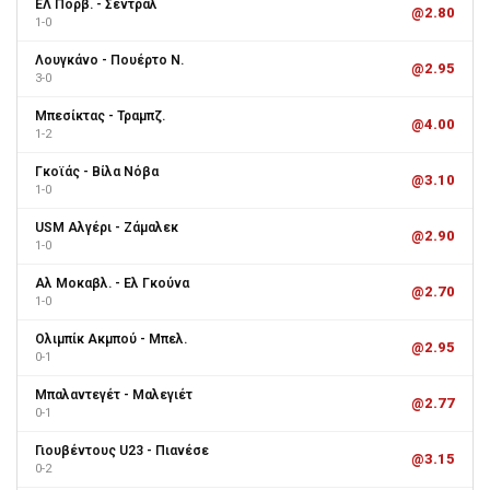
ΕΛ Πορβ. - Σεντράλ
@2.80
1-0
Λουγκάνο - Πουέρτο Ν.
@2.95
3-0
Μπεσίκτας - Τραμπζ.
@4.00
1-2
Γκοϊάς - Βίλα Νόβα
@3.10
1-0
USM Αλγέρι - Ζάμαλεκ
@2.90
1-0
Αλ Μοκαβλ. - Ελ Γκούνα
@2.70
1-0
Ολιμπίκ Ακμπού - Μπελ.
@2.95
0-1
Μπαλαντεγέτ - Μαλεγιέτ
@2.77
0-1
Γιουβέντους U23 - Πιανέσε
@3.15
0-2