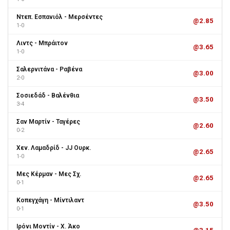
Ντεπ. Εσπανιόλ - Μερσέντες
@2.85
1-0
Λιντς - Μπράιτον
@3.65
1-0
Σαλερνιτάνα - Ραβένα
@3.00
2-0
Σοσιεδάδ - Βαλένθια
@3.50
3-4
Σαν Μαρτίν - Ταγέρες
@2.60
0-2
Χεν. Λαμαδρίδ - JJ Ουρκ.
@2.65
1-0
Μες Κέρμαν - Μες Σχ.
@2.65
0-1
Κοπεγχάγη - Μίντιλαντ
@3.50
0-1
Ιρόνι Μοντίν - Χ. Άκο