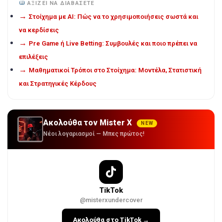
ΑΞΊΖΕΙ ΝΑ ΔΙΑΒΆΣΕΤΕ
Στοίχημα με AI: Πώς να το χρησιμοποιήσεις σωστά και
να κερδίσεις
Pre Game ή Live Betting: Συμβουλές και ποιο πρέπει να
επιλέξεις
Μαθηματικοί Τρόποι στο Στοίχημα: Μοντέλα, Στατιστική
και Στρατηγικές Κέρδους
Ακολούθα τον Mister X
NEW
Νέοι λογαριασμοί — Μπες πρώτος!
TikTok
@misterxundercover
Ακολούθα στο TikTok →