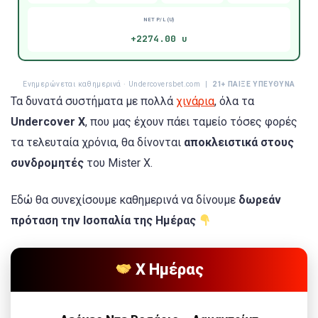
NET P/L (U)
+2274.00 u
Ενημερώνεται καθημερινά · Undercoversbet.com |
21+ ΠΑΙΞΕ ΥΠΕΥΘΥΝΑ
Τα δυνατά συστήματα με πολλά
χινάρια
, όλα τα
Undercover X
, που μας έχουν πάει ταμείο τόσες φορές
τα τελευταία χρόνια, θα δίνονται
αποκλειστικά στους
συνδρομητές
του Mister X.
Εδώ θα συνεχίσουμε καθημερινά να δίνουμε
δωρεάν
πρόταση την Ισοπαλία της Ημέρας
Χ Ημέρας