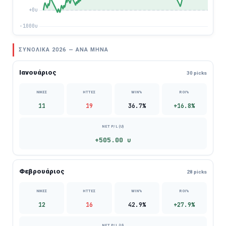
ΣΥΝΟΛΙΚΆ 2026 — ΑΝΆ ΜΉΝΑ
Ιανουάριος
30 picks
ΝΊΚΕΣ
ΉΤΤΕΣ
WIN%
ROI%
11
19
36.7%
+16.8%
NET P/L (U)
+505.00 u
Φεβρουάριος
28 picks
ΝΊΚΕΣ
ΉΤΤΕΣ
WIN%
ROI%
12
16
42.9%
+27.9%
NET P/L (U)