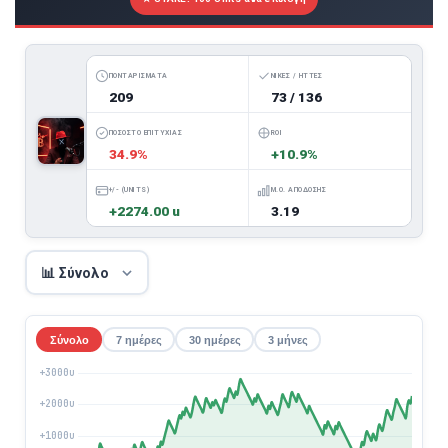
ΠΟΝΤΑΡΊΣΜΑΤΑ
ΝΊΚΕΣ / ΉΤΤΕΣ
209
73 / 136
ΠΟΣΟΣΤΌ ΕΠΙΤΥΧΊΑΣ
ROI
34.9%
+10.9%
+/- (UNITS)
Μ.Ο. ΑΠΌΔΟΣΗΣ
+2274.00 u
3.19
Σύνολο
7 ημέρες
30 ημέρες
3 μήνες