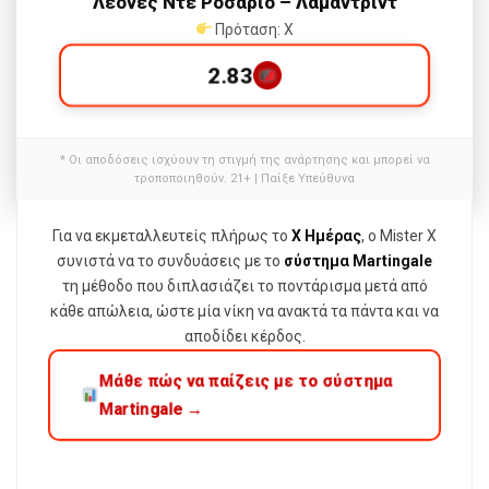
Λεόνες Ντε Ροσάριο – Λαμαντρίντ
Πρόταση: Χ
2.83
* Οι αποδόσεις ισχύουν τη στιγμή της ανάρτησης και μπορεί να
τροποποιηθούν. 21+ | Παίξε Υπεύθυνα
Για να εκμεταλλευτείς πλήρως το
Χ Ημέρας
, ο Mister X
συνιστά να το συνδυάσεις με το
σύστημα Martingale
τη μέθοδο που διπλασιάζει το ποντάρισμα μετά από
κάθε απώλεια, ώστε μία νίκη να ανακτά τα πάντα και να
αποδίδει κέρδος.
Μάθε πώς να παίζεις με το σύστημα
Martingale →