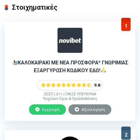
Στοιχηματικές
1
ΚΑΛΟΚΑΙΡΑΚΙ ΜΕ ΝΕΑ ΠΡΟΣΦΟΡΑ* ΓΝΩΡΙΜΙΑΣ
ΕΞΑΡΓΥΡΩΣΗ ΚΩΔΙΚΟΥ ΕΔΩ!
9.8
ΕΕΕΠ | 21+ | ΠΑΙΞΕ ΥΠΕΥΘΥΝΑ
*Ισχύουν Όροι & Προϋποθέσεις
Εγγραφή
Αξιολόγηση
2