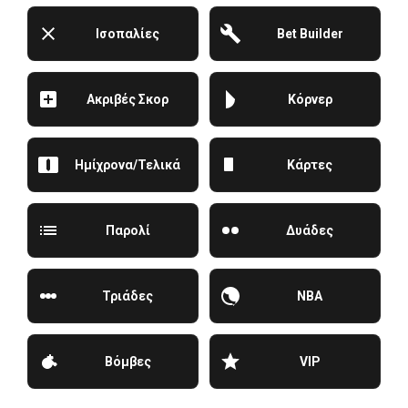
Ισοπαλίες
Bet Builder
Ακριβές Σκορ
Κόρνερ
Ημίχρονα/Τελικά
Κάρτες
Παρολί
Δυάδες
Τριάδες
NBA
Βόμβες
VIP