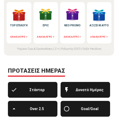
?
?
?
?
TOP ΕΠΙΛΟΓΉ
EPIC
ΝΈΟ PROMO
ΑΞΊΖΕΙ ΚΙ ΑΥΤΌ
ΑΝΑΚΆΛΥΨΕ
ΑΝΑΚΆΛΥΨΕ
ΑΝΑΚΆΛΥΨΕ
ΑΝΑΚΆΛΥΨΕ
*Ισχύουν Όροι & Προϋποθέσεις | 21+ | Ρυθμιστής ΕΕΕΠ | Παίξε Υπεύθυνα
ΠΡΟΤΆΣΕΙΣ ΗΜΈΡΑΣ
Στάνταρ
Δυνατό Ημέρας
Over 2.5
Goal/Goal