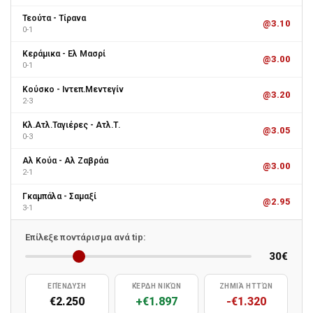
Τεούτα - Τίρανα
@3.10
0-1
Κεράμικα - Ελ Μασρί
@3.00
0-1
Κούσκο - Ιντεπ.Μεντεγίν
@3.20
2-3
Κλ.Ατλ.Ταγιέρες - Ατλ.Τ.
@3.05
0-3
Αλ Κούα - Αλ Ζαβράα
@3.00
2-1
Γκαμπάλα - Σαμαξί
@2.95
3-1
Επίλεξε ποντάρισμα ανά tip:
30€
ΕΠΈΝΔΥΣΗ
ΚΈΡΔΗ ΝΙΚΏΝ
ΖΗΜΙΆ ΗΤΤΏΝ
€2.250
+€1.897
-€1.320