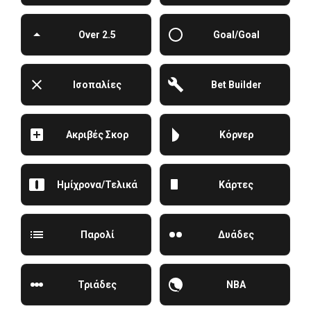
Over 2.5
Goal/Goal
Ισοπαλίες
Bet Builder
Ακριβές Σκορ
Κόρνερ
Ημίχρονα/Τελικά
Κάρτες
Παρολί
Δυάδες
Τριάδες
NBA