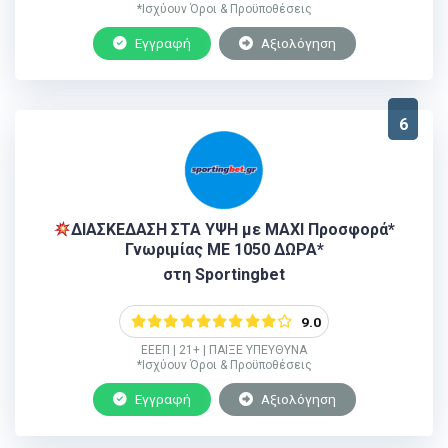
*Ισχύουν Όροι & Προϋποθέσεις
Εγγραφή
Αξιολόγηση
6
ΔΙΑΣΚΕΔΑΣΗ ΣΤΑ ΥΨΗ με ΜΑΧΙ Προσφορά*
Γνωριμίας ΜΕ 1050 ΔΩΡΑ*
στη Sportingbet
9.0
ΕΕΕΠ | 21+ | ΠΑΙΞΕ ΥΠΕΥΘΥΝΑ
*Ισχύουν Όροι & Προϋποθέσεις
Εγγραφή
Αξιολόγηση