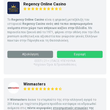
Regency Online Casino
Το
Regency Online Casino
είναι η ψηφιακή μετεξέλιξη του
ιστορικού
Regency Casino ενός από τα πιο αναγνωρισμένα
ονόματα στον χώρο των επίγειων καζίνο στην Ελλάδα.
Με
παρουσία που ξεκινά από το 1971, φέρνει στην οθόνη σου την ίδια
premium αισθητική και αξιοπιστία που γνώρισαν γενιές Ελλήνων
παικτών στην Πάρνηθα και τη Θεσσαλονίκη.
Αξιολόγηση
Εγγραφή
ΕΕΕΠ | 21+ | ΠΑΙΞΕ ΥΠΕΥΘΥΝΑ
*Ισχύουν Όροι & Προϋποθέσεις
Winmasters
Η
Winmasters
έκανε το ντεμπούτο της στην ελληνική αγορά το
2014 και με ταχύτατα βήματα προόδου κατάφερε να εδραιωθεί
ανάμεσα στις
πέντε κορυφαίες
στοιχηματικές εταιρείες
της