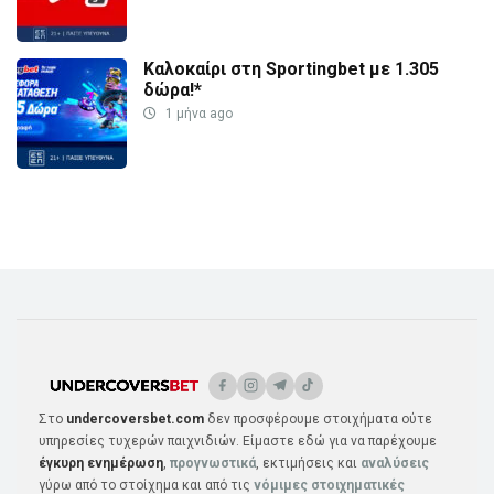
Καλοκαίρι στη Sportingbet με 1.305
δώρα!*
1 μήνα ago
Στο
undercoversbet.com
δεν προσφέρουμε στοιχήματα ούτε
υπηρεσίες τυχερών παιχνιδιών. Είμαστε εδώ για να παρέχουμε
έγκυρη ενημέρωση
,
προγνωστικά
, εκτιμήσεις και
αναλύσεις
γύρω από το στοίχημα και από τις
νόμιμες στοιχηματικές