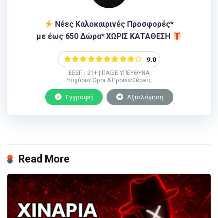
Νέες Καλοκαιρινές Προσφορές*
με έως 650 Δώρα*
ΧΩΡΙΣ ΚΑΤΑΘΕΣΗ
9.0
ΕΕΕΠ | 21+ | ΠΑΙΞΕ ΥΠΕΥΘΥΝΑ
*Ισχύουν Όροι & Προϋποθέσεις
Εγγραφή
Αξιολόγηση
Read More