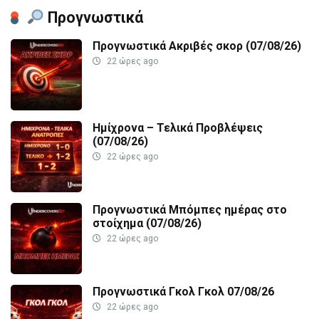
Προγνωστικά
Προγνωστικά Ακριβές σκορ (07/08/26)
22 ώρες ago
Ημίχρονα – Τελικά Προβλέψεις
(07/08/26)
22 ώρες ago
Προγνωστικά Μπόμπες ημέρας στο
στοίχημα (07/08/26)
22 ώρες ago
Προγνωστικά Γκολ Γκολ 07/08/26
22 ώρες ago