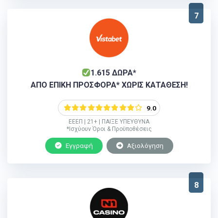
7
1.615 ΔΩΡΑ*
ΑΠΟ ΕΠΙΚΗ ΠΡΟΣΦΟΡΑ* ΧΩΡΙΣ ΚΑΤΑΘΕΣΗ!
9.0
ΕΕΕΠ | 21+ | ΠΑΙΞΕ ΥΠΕΥΘΥΝΑ
*Ισχύουν Όροι & Προϋποθέσεις
Εγγραφή
Αξιολόγηση
8