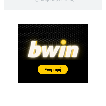
*Ισχύουν Όροι & Προϋποθέσεις