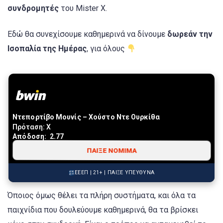
συνδρομητές
του Mister X.
Εδώ θα συνεχίσουμε καθημερινά να δίνουμε
δωρεάν την
Ισοπαλία της Ημέρας
, για όλους
Ντεπορτίβο Μουνίς – Χούστο Ντε Ουρκίθα
Πρόταση: X
Απόδοση:
2.77
ΠΑΙΞΕ ΝΟΜΙΜΑ
ΕΕΕΠ | 21+ | ΠΑΙΞΕ ΥΠΕΥΘΥΝΑ
Όποιος όμως θέλει τα πλήρη συστήματα, και όλα τα
παιχνίδια που δουλεύουμε καθημερινά, θα τα βρίσκει