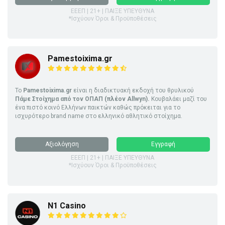
ΕΕΕΠ | 21+ | ΠΑΙΞΕ ΥΠΕΥΘΥΝΑ
*Ισχύουν Όροι & Προϋποθέσεις
Pamestoixima.gr
Το
Pamestoixima.gr
είναι η διαδικτυακή εκδοχή του θρυλικού
Πάμε Στοίχημα από τον ΟΠΑΠ (πλέον Allwyn).
Κουβαλάει μαζί του
ένα πιστό κοινό Ελλήνων παικτών καθώς πρόκειται για το
ισχυρότερο brand name στο ελληνικό αθλητικό στοίχημα.
Αξιολόγηση
Εγγραφή
ΕΕΕΠ | 21+ | ΠΑΙΞΕ ΥΠΕΥΘΥΝΑ
*Ισχύουν Όροι & Προϋποθέσεις
N1 Casino