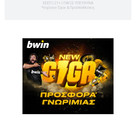
ΕΕΕΠ | 21+ | ΠΑΙΞΕ ΥΠΕΥΘΥΝΑ
*Ισχύουν Όροι & Προϋποθέσεις