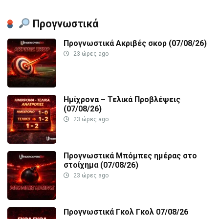
Προγνωστικά
Προγνωστικά Ακριβές σκορ (07/08/26)
23 ώρες ago
Ημίχρονα – Τελικά Προβλέψεις
(07/08/26)
23 ώρες ago
Προγνωστικά Μπόμπες ημέρας στο
στοίχημα (07/08/26)
23 ώρες ago
Προγνωστικά Γκολ Γκολ 07/08/26