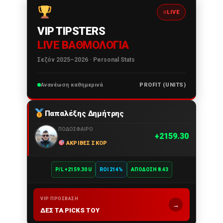
LIVE
VIP TIPSTERS
LIVE ΒΑΘΜΟΛΟΓΊΑ
Σεζόν 2025–2026 · Personal Stats
Ανανέωση καθημερινά
PROFIT (UNITS)
Παπαλέξης Δημήτρης
ΠΟΔΌΣΦΑΙΡΟ
2159.30
ΑΚΡΙΒΈΣ ΣΚΟΡ
P/L +2159.30 U
ROI 214%
ΑΠΌΔΟΣΗ 8.43
VIP ΠΡΌΣΒΑΣΗ
→
ΔΕΣ ΤΑ PICKS ΤΟΥ