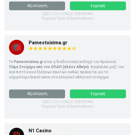
Αξιολόγηση
Εγγραφή
ΕΕΕΠ | 21+ | ΠΑΙΞΕ ΥΠΕΥΘΥΝΑ
*Ισχύουν Όροι & Προϋποθέσεις
Pamestoixima.gr
Το
Pamestoixima.gr
είναι η διαδικτυακή εκδοχή του θρυλικού
Πάμε Στοίχημα από τον ΟΠΑΠ (πλέον Allwyn).
Κουβαλάει μαζί του
ένα πιστό κοινό Ελλήνων παικτών καθώς πρόκειται για το
ισχυρότερο brand name στο ελληνικό αθλητικό στοίχημα.
Αξιολόγηση
Εγγραφή
ΕΕΕΠ | 21+ | ΠΑΙΞΕ ΥΠΕΥΘΥΝΑ
*Ισχύουν Όροι & Προϋποθέσεις
N1 Casino