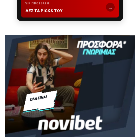
VIP ΠΡΌΣΒΑΣΗ
→
ΔΕΣ ΤΑ PICKS ΤΟΥ