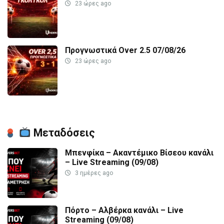
23 ώρες ago
Προγνωστικά Over 2.5 07/08/26
23 ώρες ago
Μεταδόσεις
Μπενφίκα – Ακαντέμικο Βίσεου κανάλι
– Live Streaming (09/08)
3 ημέρες ago
Πόρτο – Αλβέρκα κανάλι – Live
Streaming (09/08)