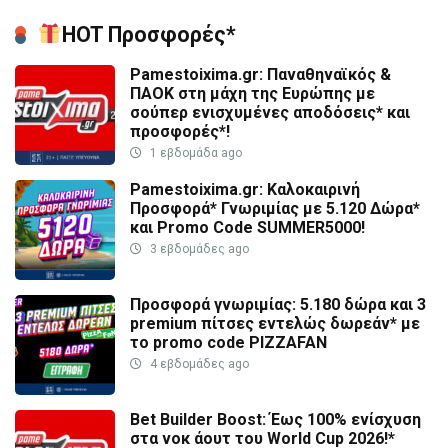
HOT Προσφορές*
Pamestoixima.gr: Παναθηναϊκός &
ΠΑΟΚ στη μάχη της Ευρώπης με
σούπερ ενισχυμένες αποδόσεις* και
προσφορές*!
1 εβδομάδα ago
Pamestoixima.gr: Καλοκαιρινή
Προσφορά* Γνωριμίας με 5.120 Δώρα*
και Promo Code SUMMER5000!
3 εβδομάδες ago
Προσφορά γνωριμίας: 5.180 δώρα και 3
premium πίτσες εντελώς δωρεάν* με
το promo code PIZZAFAN
4 εβδομάδες ago
Bet Builder Boost: Έως 100% ενίσχυση
στα νοκ άουτ του World Cup 2026!*