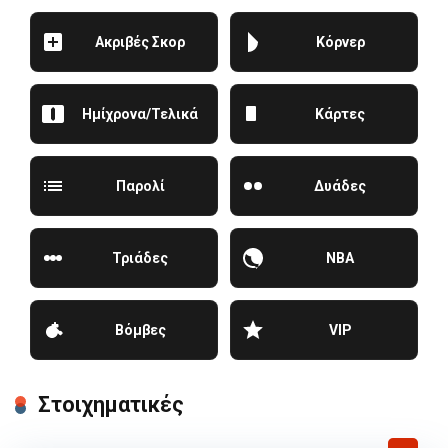
Ακριβές Σκορ
Κόρνερ
Ημίχρονα/Τελικά
Κάρτες
Παρολί
Δυάδες
Τριάδες
NBA
Βόμβες
VIP
Στοιχηματικές