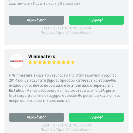
παικτών στην Πάρνηθα και τη Θεσσαλονίκη.
Αξιολόγηση
Εγγραφή
ΕΕΕΠ | 21+ | ΠΑΙΞΕ ΥΠΕΥΘΥΝΑ
*Ισχύουν Όροι & Προϋποθέσεις
Winmasters
Η
Winmasters
έκανε το ντεμπούτο της στην ελληνική αγορά το
2014 και με ταχύτατα βήματα προόδου κατάφερε να εδραιωθεί
ανάμεσα στις
πέντε κορυφαίες
στοιχηματικές εταιρείες
της
Ελλάδας.
Με top αποδόσεις και περισσότερα από 40 αθλήματα
διαθέσιμα για online στοίχημα, δύσκολα θα μείνει ανικανοποίητος
ακόμη και ο πιο απαιτητικός παίκτης.
Αξιολόγηση
Εγγραφή
ΕΕΕΠ | 21+ | ΠΑΙΞΕ ΥΠΕΥΘΥΝΑ
*Ισχύουν Όροι & Προϋποθέσεις