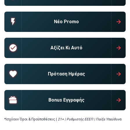
Νέο Promo
Αξίζει Κι Αυτό
Πρόταση Ημέρας
Bonus Εγγραφής
*Ισχύουν Όροι & Προϋποθέσεις |
21+ | Ρυθμιστής ΕΕΕΠ | Παίξε Υπεύθυν
α