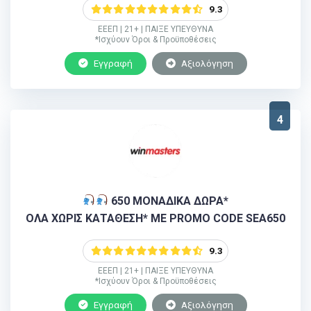
9.3
ΕΕΕΠ | 21+ | ΠΑΙΞΕ ΥΠΕΥΘΥΝΑ
*Ισχύουν Όροι & Προϋποθέσεις
Εγγραφή
Αξιολόγηση
4
650 ΜΟΝΑΔΙΚΑ ΔΩΡΑ*
ΟΛΑ ΧΩΡΙΣ ΚΑΤΑΘΕΣΗ* ΜΕ PROMO CODE SEA650
9.3
ΕΕΕΠ | 21+ | ΠΑΙΞΕ ΥΠΕΥΘΥΝΑ
*Ισχύουν Όροι & Προϋποθέσεις
Εγγραφή
Αξιολόγηση