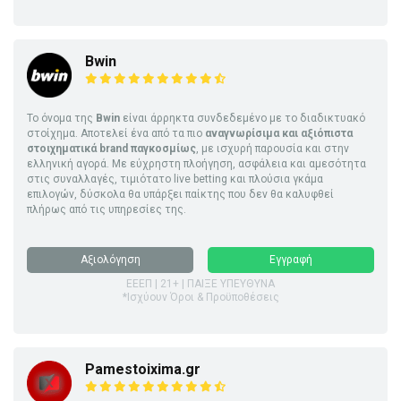
Bwin
Το όνομα της
Bwin
είναι άρρηκτα συνδεδεμένο με το διαδικτυακό
στοίχημα. Αποτελεί ένα από τα πιο
αναγνωρίσιμα και αξιόπιστα
στοιχηματικά brand παγκοσμίως
, με ισχυρή παρουσία και στην
ελληνική αγορά. Με εύχρηστη πλοήγηση, ασφάλεια και αμεσότητα
στις συναλλαγές, τιμιότατο live betting και πλούσια γκάμα
επιλογών, δύσκολα θα υπάρξει παίκτης που δεν θα καλυφθεί
πλήρως από τις υπηρεσίες της.
Αξιολόγηση
Εγγραφή
ΕΕΕΠ | 21+ | ΠΑΙΞΕ ΥΠΕΥΘΥΝΑ
*Ισχύουν Όροι & Προϋποθέσεις
Pamestoixima.gr