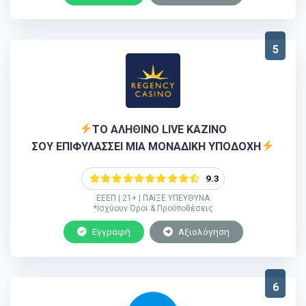
5
ΤΟ ΑΛΗΘΙΝΟ LIVE ΚΑΖΙΝΟ
ΣΟΥ ΕΠΙΦΥΛΑΣΣΕΙ ΜΙΑ ΜΟΝΑΔΙΚΗ ΥΠΟΔΟΧΗ
9.3
ΕΕΕΠ | 21+ | ΠΑΙΞΕ ΥΠΕΥΘΥΝΑ
*Ισχύουν Όροι & Προϋποθέσεις
Εγγραφή
Αξιολόγηση
6