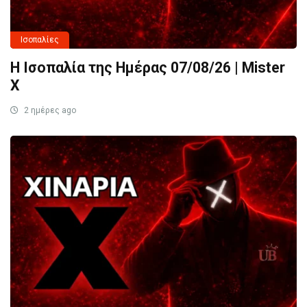
Ισοπαλίες
Η Ισοπαλία της Ημέρας 07/08/26 | Mister
X
2 ημέρες ago