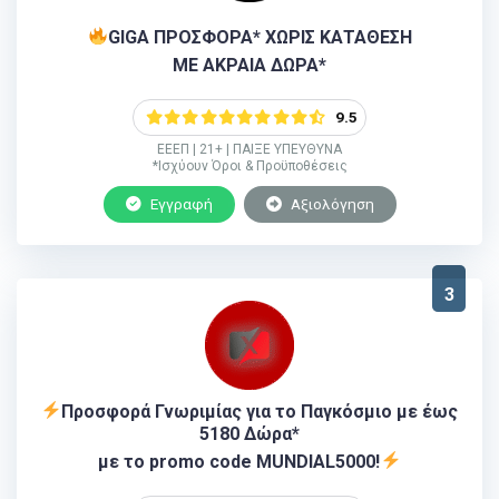
GIGA ΠΡΟΣΦΟΡΑ* ΧΩΡΙΣ ΚΑΤΑΘΕΣΗ
ΜΕ ΑΚΡΑΙΑ ΔΩΡΑ*
9.5
ΕΕΕΠ | 21+ | ΠΑΙΞΕ ΥΠΕΥΘΥΝΑ
*Ισχύουν Όροι & Προϋποθέσεις
Εγγραφή
Αξιολόγηση
3
Προσφορά Γνωριμίας για το Παγκόσμιο με έως
5180 Δώρα*
με το promo code MUNDIAL5000!