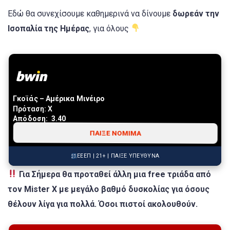
Εδώ θα συνεχίσουμε καθημερινά να δίνουμε
δωρεάν την
Ισοπαλία της Ημέρας
, για όλους
Γκοϊάς – Αμέρικα Μινέιρο
Πρόταση: X
Απόδοση:
3.40
ΠΑΙΞΕ ΝΟΜΙΜΑ
ΕΕΕΠ | 21+ | ΠΑΙΞΕ ΥΠΕΥΘΥΝΑ
Για Σήμερα θα προταθεί άλλη μια free τριάδα από
τον Mister X με μεγάλο βαθμό δυσκολίας για όσους
θέλουν λίγα για πολλά. Όσοι πιστοί ακολουθούν.