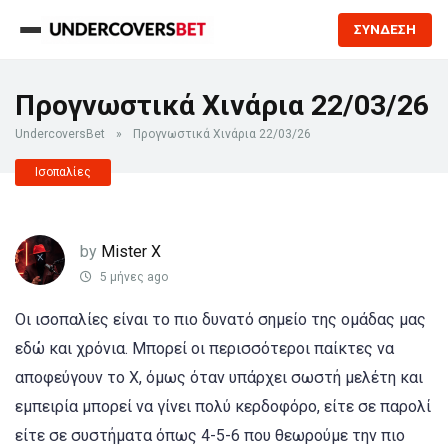
ΣΥΝΔΕΣΗ
Προγνωστικά Χινάρια 22/03/26
UndercoversBet
»
Προγνωστικά Χινάρια 22/03/26
Ισοπαλίες
by
Mister X
5 μήνες ago
Οι ισοπαλίες είναι το πιο δυνατό σημείο της ομάδας μας
εδώ και χρόνια. Μπορεί οι περισσότεροι παίκτες να
αποφεύγουν το Χ, όμως όταν υπάρχει σωστή μελέτη και
εμπειρία μπορεί να γίνει πολύ κερδοφόρο, είτε σε παρολί
είτε σε συστήματα όπως 4-5-6 που θεωρούμε την πιο