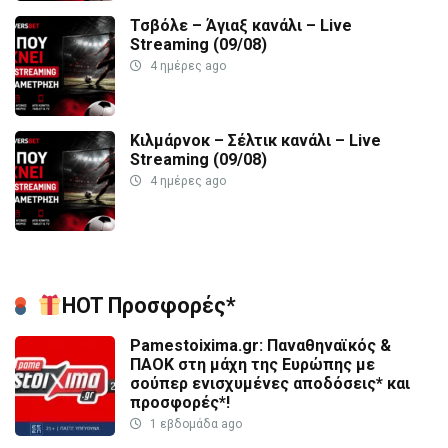
Τσβόλε – Άγιαξ κανάλι – Live
Streaming (09/08)
4 ημέρες ago
Κιλμάρνοκ – Σέλτικ κανάλι – Live
Streaming (09/08)
4 ημέρες ago
HOT Προσφορές*
Pamestoixima.gr: Παναθηναϊκός &
ΠΑΟΚ στη μάχη της Ευρώπης με
σούπερ ενισχυμένες αποδόσεις* και
προσφορές*!
1 εβδομάδα ago