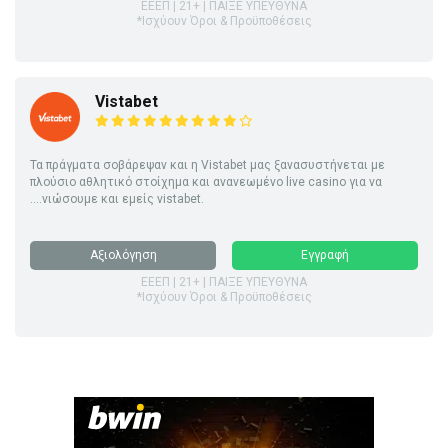
ΕΕΕΠ | 21+ | ΠΑΙΞΕ ΥΠΕΥΘΥΝΑ
*Ισχύουν Όροι & Προϋποθέσεις
Vistabet
Τα πράγματα σοβάρεψαν και η Vistabet μας ξανασυστήνεται με
πλούσιο αθλητικό στοίχημα και ανανεωμένο live casino για να
....νιώσουμε και εμείς vistabet.
Αξιολόγηση
Εγγραφή
ΕΕΕΠ | 21+ | ΠΑΙΞΕ ΥΠΕΥΘΥΝΑ
*Ισχύουν Όροι & Προϋποθέσεις