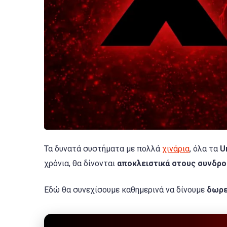
Τα δυνατά συστήματα με πολλά
χινάρια
, όλα τα
U
χρόνια, θα δίνονται
αποκλειστικά στους συνδρ
Εδώ θα συνεχίσουμε καθημερινά να δίνουμε
δωρε