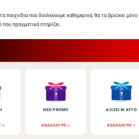
τα παιχνίδια που δουλεύουμε καθημερινά, θα τα βρίσκει μόνο
ό που πραγματικά στηρίζει.
?
?
Ή
ΝΈΟ PROMO
ΑΞΊΖΕΙ ΚΙ ΑΥΤΌ
Ε
ΑΝΑΚΆΛΥΨΕ
ΑΝΑΚΆΛΥΨΕ