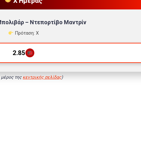
Χ Ημέρας
Μπολιβάρ – Ντεπορτίβο Μαντρίν
Πρόταση: Χ
2.85
ω μέρος της
κεντρικής σελίδας
)