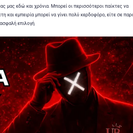
δας μας εδώ και χρόνια. Μπορεί οι περισσότεροι παίκτες να
η και εμπειρία μπορεί να γίνει πολύ κερδοφόρο, είτε σε παρο
ασφαλή επιλογή.