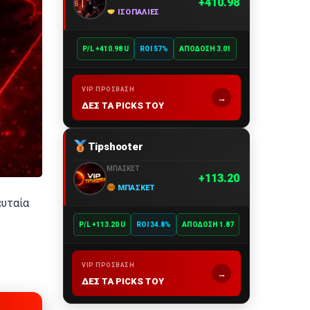
410.98
ΙΣΟΠΑΛΊΕΣ
P/L +410.98 U
ROI 57%
ΑΠΌΔΟΣΗ 3.01
VIP ΠΡΌΣΒΑΣΗ
→
ΔΕΣ ΤΑ PICKS ΤΟΥ
Tipshooter
ΜΠΆΣΚΕΤ
113.20
ΜΠΆΣΚΕΤ
ευταία
P/L +113.20 U
ROI 34.8%
ΑΠΌΔΟΣΗ 1.87
VIP ΠΡΌΣΒΑΣΗ
→
ΔΕΣ ΤΑ PICKS ΤΟΥ