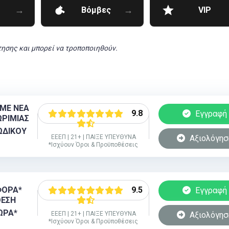
→
→
Βόμβες
VIP
τησης και μπορεί να τροποποιηθούν.
 ΜΕ ΝΕΑ
9.8
Εγγραφή
ΡΙΜΙΑΣ
ΩΔΙΚΟΥ
Αξιολόγησ
ΕΕΕΠ | 21+ | ΠΑΙΞΕ ΥΠΕΥΘΥΝΑ
*Ισχύουν Όροι & Προϋποθέσεις
ΦΟΡΑ*
9.5
Εγγραφή
ΘΕΣΗ
ΩΡΑ*
Αξιολόγησ
ΕΕΕΠ | 21+ | ΠΑΙΞΕ ΥΠΕΥΘΥΝΑ
*Ισχύουν Όροι & Προϋποθέσεις