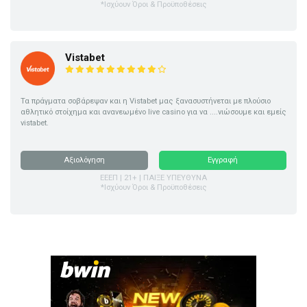
*Ισχύουν Όροι & Προϋποθέσεις
Vistabet
Τα πράγματα σοβάρεψαν και η Vistabet μας ξανασυστήνεται με πλούσιο
αθλητικό στοίχημα και ανανεωμένο live casino για να ....νιώσουμε και εμείς
vistabet.
Αξιολόγηση
Εγγραφή
ΕΕΕΠ | 21+ | ΠΑΙΞΕ ΥΠΕΥΘΥΝΑ
*Ισχύουν Όροι & Προϋποθέσεις