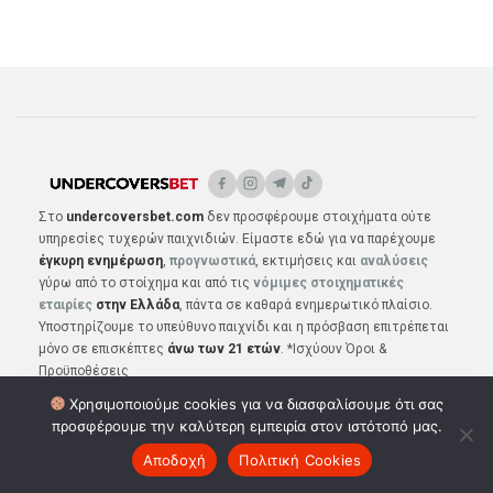
Στο
undercoversbet.com
δεν προσφέρουμε στοιχήματα ούτε
υπηρεσίες τυχερών παιχνιδιών. Είμαστε εδώ για να παρέχουμε
έγκυρη ενημέρωση
,
προγνωστικά
, εκτιμήσεις και
αναλύσεις
γύρω από το στοίχημα και από τις
νόμιμες στοιχηματικές
εταιρίες
στην Ελλάδα
, πάντα σε καθαρά ενημερωτικό πλαίσιο.
Υποστηρίζουμε το υπεύθυνο παιχνίδι και η πρόσβαση επιτρέπεται
μόνο σε επισκέπτες
άνω των 21 ετών
. *Ισχύουν Όροι &
Προϋποθέσεις
Χρησιμοποιούμε cookies για να διασφαλίσουμε ότι σας
προσφέρουμε την καλύτερη εμπειρία στον ιστότοπό μας.
Αποδοχή
Πολιτική Cookies
ΠΡΟΓΝΩΣΤΙΚΆ
ΣΤΟΙΧΗΜΑΤΙΚΈΣ