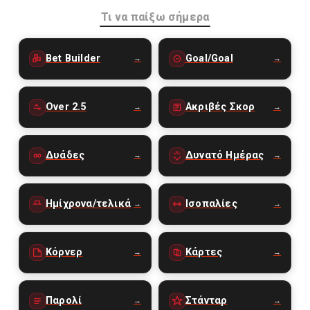
Τι να παίξω σήμερα
Bet Builder
Goal/Goal
→
→
Over 2.5
Ακριβές Σκορ
→
→
Δυάδες
Δυνατό Ημέρας
→
→
Ημίχρονα/τελικά
Ισοπαλίες
→
→
Κόρνερ
Κάρτες
→
→
Παρολί
Στάνταρ
→
→