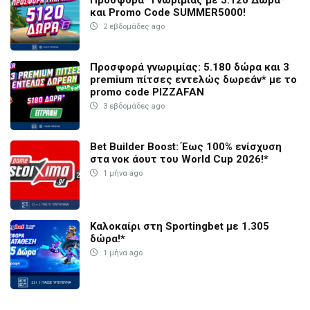
και Promo Code SUMMER5000!
2 εβδομάδες ago
Προσφορά γνωριμίας: 5.180 δώρα και 3
premium πίτσες εντελώς δωρεάν* με το
promo code PIZZAFAN
3 εβδομάδες ago
Bet Builder Boost: Έως 100% ενίσχυση
στα νοκ άουτ του World Cup 2026!*
1 μήνα ago
Καλοκαίρι στη Sportingbet με 1.305
δώρα!*
1 μήνα ago