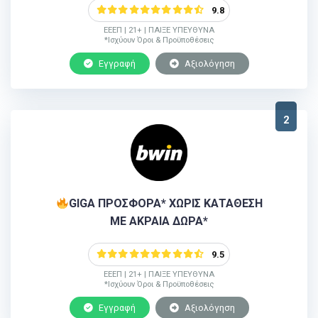
9.8
ΕΕΕΠ | 21+ | ΠΑΙΞΕ ΥΠΕΥΘΥΝΑ
*Ισχύουν Όροι & Προϋποθέσεις
Εγγραφή
Αξιολόγηση
2
GIGA ΠΡΟΣΦΟΡΑ* ΧΩΡΙΣ ΚΑΤΑΘΕΣΗ
ΜΕ ΑΚΡΑΙΑ ΔΩΡΑ*
9.5
ΕΕΕΠ | 21+ | ΠΑΙΞΕ ΥΠΕΥΘΥΝΑ
*Ισχύουν Όροι & Προϋποθέσεις
Εγγραφή
Αξιολόγηση