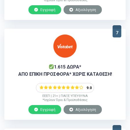
*Ισχύουν Όροι & Προϋποθέσεις
Εγγραφή
Αξιολόγηση
7
1.615 ΔΩΡΑ*
ΑΠΟ ΕΠΙΚΗ ΠΡΟΣΦΟΡΑ* ΧΩΡΙΣ ΚΑΤΑΘΕΣΗ!
9.0
ΕΕΕΠ | 21+ | ΠΑΙΞΕ ΥΠΕΥΘΥΝΑ
*Ισχύουν Όροι & Προϋποθέσεις
Εγγραφή
Αξιολόγηση