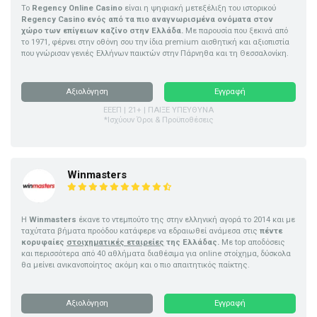
Το
Regency Online Casino
είναι η ψηφιακή μετεξέλιξη του ιστορικού
Regency Casino ενός από τα πιο αναγνωρισμένα ονόματα στον
χώρο των επίγειων καζίνο στην Ελλάδα.
Με παρουσία που ξεκινά από
το 1971, φέρνει στην οθόνη σου την ίδια premium αισθητική και αξιοπιστία
που γνώρισαν γενιές Ελλήνων παικτών στην Πάρνηθα και τη Θεσσαλονίκη.
Αξιολόγηση
Εγγραφή
ΕΕΕΠ | 21+ | ΠΑΙΞΕ ΥΠΕΥΘΥΝΑ
*Ισχύουν Όροι & Προϋποθέσεις
Winmasters
Η
Winmasters
έκανε το ντεμπούτο της στην ελληνική αγορά το 2014 και με
ταχύτατα βήματα προόδου κατάφερε να εδραιωθεί ανάμεσα στις
πέντε
κορυφαίες
στοιχηματικές εταιρείες
της Ελλάδας.
Με top αποδόσεις
και περισσότερα από 40 αθλήματα διαθέσιμα για online στοίχημα, δύσκολα
θα μείνει ανικανοποίητος ακόμη και ο πιο απαιτητικός παίκτης.
Αξιολόγηση
Εγγραφή