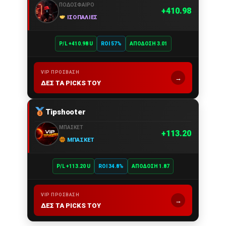
ΠΟΔΌΣΦΑΙΡΟ
410.98
ΙΣΟΠΑΛΊΕΣ
P/L +410.98 U
ROI 57%
ΑΠΌΔΟΣΗ 3.01
VIP ΠΡΌΣΒΑΣΗ
→
ΔΕΣ ΤΑ PICKS ΤΟΥ
Tipshooter
ΜΠΆΣΚΕΤ
113.20
ΜΠΆΣΚΕΤ
P/L +113.20 U
ROI 34.8%
ΑΠΌΔΟΣΗ 1.87
VIP ΠΡΌΣΒΑΣΗ
→
ΔΕΣ ΤΑ PICKS ΤΟΥ