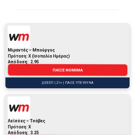
Μιραντές – Μπούργος
Πρόταση: X (Ισοπαλία Ημέρας)
Απόδοση:
2.95
ΠΑΙΞΕ ΝΟΜΙΜΑ
ΕΕΕΠ | 21+ | ΠΑΙΞΕ ΥΠΕΥΘΥΝΑ
Λεϊσόες – Τσάβες
Πρόταση: X
Απόδοση:
3.25