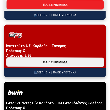
ΠΑΙΞΕ ΝΟΜΙΜΑ
ΕΕΕΠ | 21+ | ΠΑΙΞΕ ΥΠΕΥΘΥΝΑ
Ινστιτούτο Α.Σ. Κόρδοβα – Ταγέρες
Πρόταση: Χ
Απόδοση:
2.95
ΠΑΙΞΕ ΝΟΜΙΜΑ
ΕΕΕΠ | 21+ | ΠΑΙΞΕ ΥΠΕΥΘΥΝΑ
Εστουντιάντες Ρίο Κουάρτο – CA Εστουδιάντες Κασέρος
Πρόταση: X