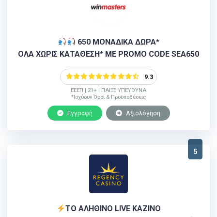
650 ΜΟΝΑΔΙΚΑ ΔΩΡΑ*
ΟΛΑ ΧΩΡΙΣ ΚΑΤΑΘΕΣΗ* ΜΕ PROMO CODE SEA650
9.3
ΕΕΕΠ | 21+ | ΠΑΙΞΕ ΥΠΕΥΘΥΝΑ
*Ισχύουν Όροι & Προϋποθέσεις
Εγγραφή
Αξιολόγηση
5
ΤΟ ΑΛΗΘΙΝΟ LIVE ΚΑΖΙΝΟ