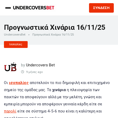
ΣΥΝΔΕΣΗ
Προγνωστικά Χινάρια 16/11/25
UndercoversBet
»
Προγνωστικά Χινάρια 16/11/25
Ισοπαλίες
by
Undercovers Bet
9 μήνες ago
Οι
ισοπαλίες
αποτελούν το πιο δημοφιλή και επιτυχημένο
σημείο της ομάδας μας. Τα
χινάρια
η πλειοψηφία των
παικτών τα αποφεύγουν αλλά με την μελέτη, γνώση και
εμπειρία μπορούν να αποφέρουν γενναία κέρδη είτε σε
παρολί
είτε σε σύστημα 4-5-6 που είναι η καλύτερη και