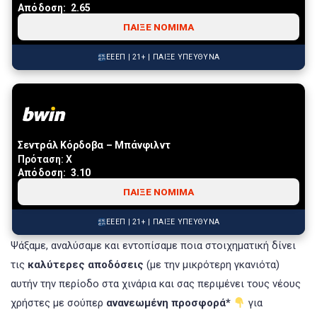
Απόδοση:
2.65
ΠΑΙΞΕ ΝΟΜΙΜΑ
ΕΕΕΠ | 21+ | ΠΑΙΞΕ ΥΠΕΥΘΥΝΑ
Σεντράλ Κόρδοβα – Μπάνφιλντ
Πρόταση: X
Απόδοση:
3.10
ΠΑΙΞΕ ΝΟΜΙΜΑ
ΕΕΕΠ | 21+ | ΠΑΙΞΕ ΥΠΕΥΘΥΝΑ
Ψάξαμε, αναλύσαμε και εντοπίσαμε ποια στοιχηματική δίνει
τις
καλύτερες αποδόσεις
(με την μικρότερη γκανιότα)
αυτήν την περίοδο στα χινάρια και σας περιμένει τους νέους
χρήστες με σούπερ
ανανεωμένη προσφορά*
για