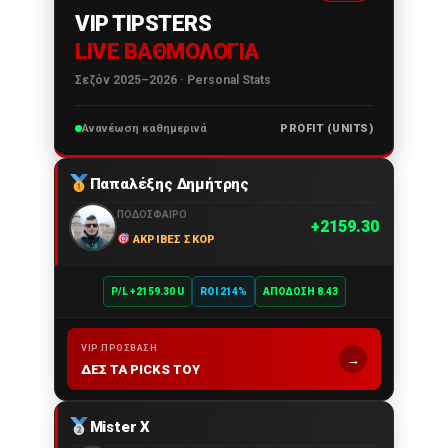
VIP TIPSTERS
LIVE ΒΑΘΜΟΛΟΓΊΑ
Σεζόν 2025–2026 · Personal Stats
Ανανέωση καθημερινά
PROFIT (UNITS)
Παπαλέξης Δημήτρης
ΠΟΔΌΣΦΑΙΡΟ
2159.30
ΑΚΡΙΒΈΣ ΣΚΟΡ
P/L +2159.30 U
ROI 214%
ΑΠΌΔΟΣΗ 8.43
VIP ΠΡΌΣΒΑΣΗ
→
ΔΕΣ ΤΑ PICKS ΤΟΥ
Mister X