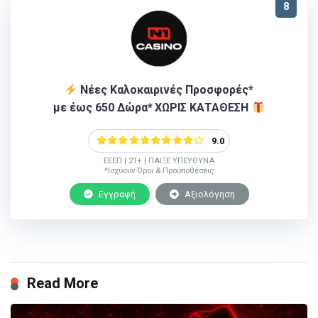
8
Νέες Καλοκαιρινές Προσφορές*
με έως 650 Δώρα*
ΧΩΡΙΣ ΚΑΤΑΘΕΣΗ
9.0
ΕΕΕΠ | 21+ | ΠΑΙΞΕ ΥΠΕΥΘΥΝΑ
*Ισχύουν Όροι & Προϋποθέσεις
Εγγραφή
Αξιολόγηση
Read More