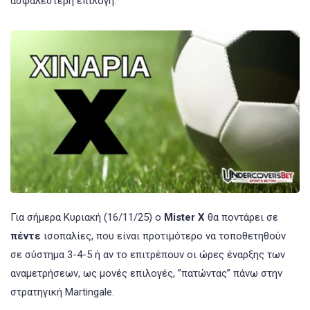
ασφαλέστερη επιλογή.
Για σήμερα Κυριακή (16/11/25) ο
Mister X
θα ποντάρει σε
πέντε
ισοπαλίες, που είναι προτιμότερο να τοποθετηθούν
σε σύστημα 3-4-5 ή αν το επιτρέπουν οι ώρες έναρξης των
αναμετρήσεων, ως μονές επιλογές, ”πατώντας” πάνω στην
στρατηγική Martingale.