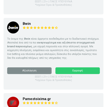
ΕΕΕΠ | 21+ | ΠΑΙΞΕ ΥΠΕΥΘΥΝΑ
*Ισχύουν Όροι & Προϋποθέσεις
Bwin
Το όνομα της
Bwin
είναι άρρηκτα συνδεδεμένο με το διαδικτυακό στοίχημα.
Αποτελεί ένα από τα πιο
αναγνωρίσιμα και αξιόπιστα στοιχηματικά
brand παγκοσμίως
, με ισχυρή παρουσία και στην ελληνική αγορά. Με
εύχρηστη πλοήγηση, ασφάλεια και αμεσότητα στις συναλλαγές, τιμιότατο
live betting και πλούσια γκάμα επιλογών, δύσκολα θα υπάρξει παίκτης που
δεν θα καλυφθεί πλήρως από τις υπηρεσίες της.
Αξιολόγηση
Εγγραφή
ΕΕΕΠ | 21+ | ΠΑΙΞΕ ΥΠΕΥΘΥΝΑ
*Ισχύουν Όροι & Προϋποθέσεις
Pamestoixima.gr