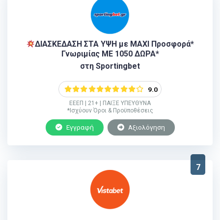
ΔΙΑΣΚΕΔΑΣΗ ΣΤΑ ΥΨΗ με ΜΑΧΙ Προσφορά*
Γνωριμίας ΜΕ 1050 ΔΩΡΑ*
στη Sportingbet
9.0
ΕΕΕΠ | 21+ | ΠΑΙΞΕ ΥΠΕΥΘΥΝΑ
*Ισχύουν Όροι & Προϋποθέσεις
Εγγραφή
Αξιολόγηση
7