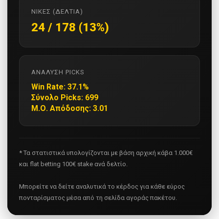
ΝΊΚΕΣ (ΔΕΛΤΊΑ)
24 / 178 (13%)
ΑΝΆΛΥΣΗ PICKS
Win Rate: 37.1%
Σύνολο Picks: 699
Μ.Ο. Απόδοσης: 3.01
* Τα στατιστικά υπολογίζονται με βάση αρχική κάβα 1.000€
και flat betting 100€ stake ανά δελτίο.
Μπορείτε να δείτε αναλυτικά το κέρδος για κάθε εύρος
πονταρίσματος μέσα από τη σελίδα αγοράς πακέτου.