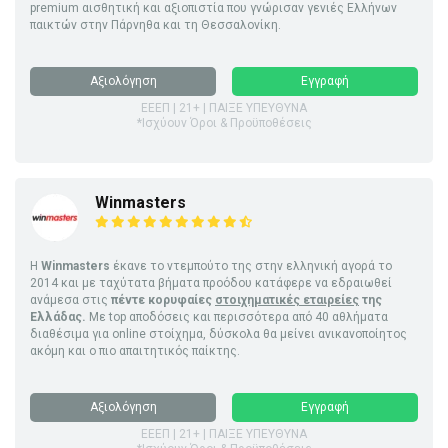
premium αισθητική και αξιοπιστία που γνώρισαν γενιές Ελλήνων
παικτών στην Πάρνηθα και τη Θεσσαλονίκη.
Αξιολόγηση
Εγγραφή
ΕΕΕΠ | 21+ | ΠΑΙΞΕ ΥΠΕΥΘΥΝΑ
*Ισχύουν Όροι & Προϋποθέσεις
Winmasters
Η
Winmasters
έκανε το ντεμπούτο της στην ελληνική αγορά το
2014 και με ταχύτατα βήματα προόδου κατάφερε να εδραιωθεί
ανάμεσα στις
πέντε κορυφαίες
στοιχηματικές εταιρείες
της
Ελλάδας.
Με top αποδόσεις και περισσότερα από 40 αθλήματα
διαθέσιμα για online στοίχημα, δύσκολα θα μείνει ανικανοποίητος
ακόμη και ο πιο απαιτητικός παίκτης.
Αξιολόγηση
Εγγραφή
ΕΕΕΠ | 21+ | ΠΑΙΞΕ ΥΠΕΥΘΥΝΑ