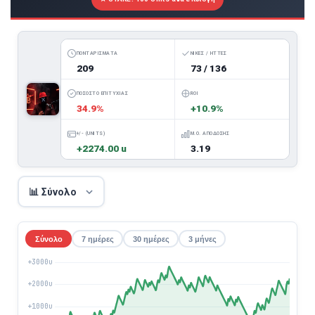
ΠΟΝΤΑΡΊΣΜΑΤΑ
ΝΊΚΕΣ / ΉΤΤΕΣ
209
73 / 136
ΠΟΣΟΣΤΌ ΕΠΙΤΥΧΊΑΣ
ROI
34.9%
+10.9%
+/- (UNITS)
Μ.Ο. ΑΠΌΔΟΣΗΣ
+2274.00 u
3.19
Σύνολο
7 ημέρες
30 ημέρες
3 μήνες