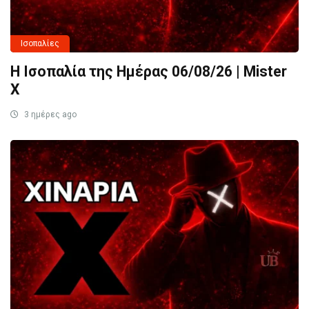
Ισοπαλίες
Η Ισοπαλία της Ημέρας 06/08/26 | Mister
X
3 ημέρες ago