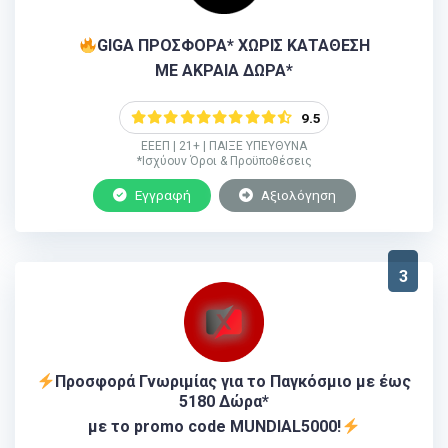
GIGA ΠΡΟΣΦΟΡΑ* ΧΩΡΙΣ ΚΑΤΑΘΕΣΗ
ΜΕ ΑΚΡΑΙΑ ΔΩΡΑ*
9.5
ΕΕΕΠ | 21+ | ΠΑΙΞΕ ΥΠΕΥΘΥΝΑ
*Ισχύουν Όροι & Προϋποθέσεις
Εγγραφή
Αξιολόγηση
3
Προσφορά Γνωριμίας για το Παγκόσμιο με έως
5180 Δώρα*
με το promo code MUNDIAL5000!