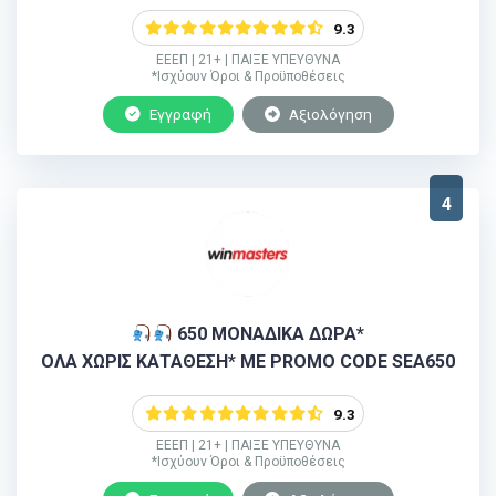
9.3
ΕΕΕΠ | 21+ | ΠΑΙΞΕ ΥΠΕΥΘΥΝΑ
*Ισχύουν Όροι & Προϋποθέσεις
Εγγραφή
Αξιολόγηση
4
650 ΜΟΝΑΔΙΚΑ ΔΩΡΑ*
ΟΛΑ ΧΩΡΙΣ ΚΑΤΑΘΕΣΗ* ΜΕ PROMO CODE SEA650
9.3
ΕΕΕΠ | 21+ | ΠΑΙΞΕ ΥΠΕΥΘΥΝΑ
*Ισχύουν Όροι & Προϋποθέσεις