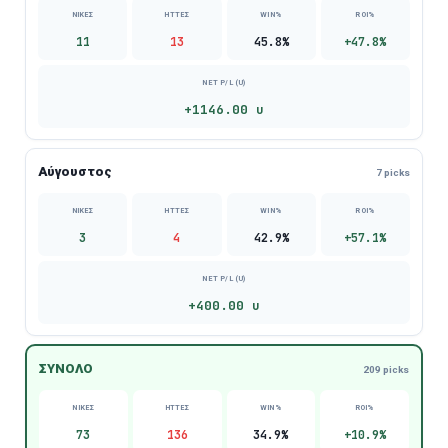
ΝΊΚΕΣ
ΉΤΤΕΣ
WIN%
ROI%
11
13
45.8%
+47.8%
NET P/L (U)
+1146.00 u
Αύγουστος
7 picks
ΝΊΚΕΣ
ΉΤΤΕΣ
WIN%
ROI%
3
4
42.9%
+57.1%
NET P/L (U)
+400.00 u
ΣΥΝΟΛΟ
209 picks
ΝΊΚΕΣ
ΉΤΤΕΣ
WIN%
ROI%
73
136
34.9%
+10.9%