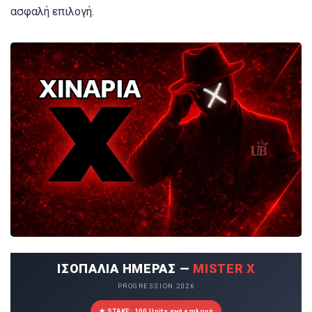
ασφαλή επιλογή.
ΙΣΟΠΑΛΙΑ ΗΜΕΡΑΣ —
MISTER X
PROGRESSION 2026
★ STAKE: 100 Units ανά επιλογή