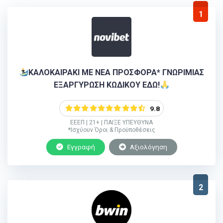
1
ΚΑΛΟΚΑΙΡΑΚΙ ΜΕ ΝΕΑ ΠΡΟΣΦΟΡΑ* ΓΝΩΡΙΜΙΑΣ
ΕΞΑΡΓΥΡΩΣΗ ΚΩΔΙΚΟΥ ΕΔΩ!
9.8
ΕΕΕΠ | 21+ | ΠΑΙΞΕ ΥΠΕΥΘΥΝΑ
*Ισχύουν Όροι & Προϋποθέσεις
Εγγραφή
Αξιολόγηση
2