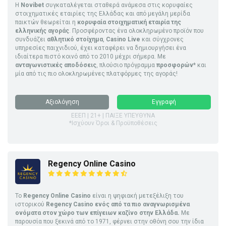
Η
Novibet
συγκαταλέγεται σταθερά ανάμεσα στις κορυφαίες
στοιχηματικές εταιρίες της Ελλάδας και από μεγάλη μερίδα
παικτών θεωρείται η
κορυφαία στοιχηματική εταιρία της
ελληνικής αγοράς
. Προσφέροντας ένα ολοκληρωμένο προϊόν που
συνδυάζει
αθλητικό στοίχημα
,
Casino Live
και σύγχρονες
υπηρεσίες παιχνιδιού, έχει καταφέρει να δημιουργήσει ένα
ιδιαίτερα πιστό κοινό από το 2010 μέχρι σήμερα. Με
ανταγωνιστικές αποδόσεις
, πλούσιο πρόγραμμα
προσφορών
* και
μία από τις πιο ολοκληρωμένες πλατφόρμες της αγοράς!
Αξιολόγηση
Εγγραφή
ΕΕΕΠ | 21+ | ΠΑΙΞΕ ΥΠΕΥΘΥΝΑ
*Ισχύουν Όροι & Προϋποθέσεις
Regency Online Casino
Το
Regency Online Casino
είναι η ψηφιακή μετεξέλιξη του
ιστορικού
Regency Casino ενός από τα πιο αναγνωρισμένα
ονόματα στον χώρο των επίγειων καζίνο στην Ελλάδα.
Με
παρουσία που ξεκινά από το 1971, φέρνει στην οθόνη σου την ίδια