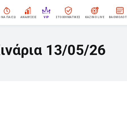
Ι ΝΑ ΠΑΙΞΩ
ΑΝΑΛΥΣΕΙΣ
VIP
ΣΤΟΙΧΗΜΑΤΙΚΕΣ
KAZINO LIVE
ΒΑΘΜΟΛΟΓ
ινάρια 13/05/26