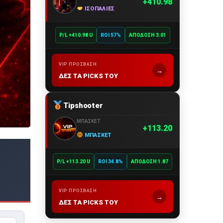
410.98
ΙΣΟΠΑΛΊΕΣ
P/L +410.98 U
ROI 57%
ΑΠΌΔΟΣΗ 3.01
VIP ΠΡΌΣΒΑΣΗ
→
ΔΕΣ ΤΑ PICKS ΤΟΥ
Tipshooter
ΜΠΆΣΚΕΤ
113.20
ΜΠΆΣΚΕΤ
P/L +113.20 U
ROI 34.8%
ΑΠΌΔΟΣΗ 1.87
VIP ΠΡΌΣΒΑΣΗ
→
ΔΕΣ ΤΑ PICKS ΤΟΥ