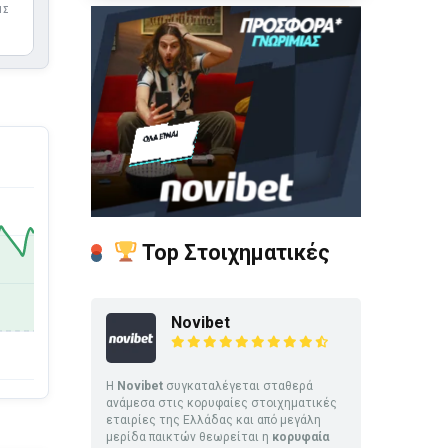
ΗΣ
Top Στοιχηματικές
Novibet
Η
Novibet
συγκαταλέγεται σταθερά
ανάμεσα στις κορυφαίες στοιχηματικές
εταιρίες της Ελλάδας και από μεγάλη
μερίδα παικτών θεωρείται η
κορυφαία