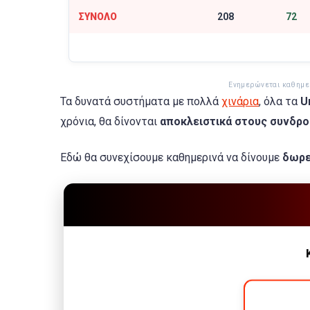
ΣΥΝΟΛΟ
208
72
Ενημερώνεται καθημερ
Τα δυνατά συστήματα με πολλά
χινάρια
, όλα τα
U
χρόνια, θα δίνονται
αποκλειστικά στους συνδρ
Εδώ θα συνεχίσουμε καθημερινά να δίνουμε
δωρε