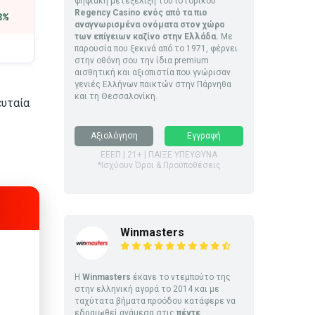
ψηφιακή μετεξέλιξη του ιστορικού
Regency Casino ενός από τα πιο
8%
αναγνωρισμένα ονόματα στον χώρο
των επίγειων καζίνο στην Ελλάδα.
Με
παρουσία που ξεκινά από το 1971, φέρνει
στην οθόνη σου την ίδια premium
αισθητική και αξιοπιστία που γνώρισαν
γενιές Ελλήνων παικτών στην Πάρνηθα
και τη Θεσσαλονίκη.
ευταία
Αξιολόγηση
Εγγραφή
ΕΕΕΠ | 21+ | ΠΑΙΞΕ ΥΠΕΥΘΥΝΑ
*Ισχύουν Όροι & Προϋποθέσεις
Winmasters
Η
Winmasters
έκανε το ντεμπούτο της
στην ελληνική αγορά το 2014 και με
ταχύτατα βήματα προόδου κατάφερε να
εδραιωθεί ανάμεσα στις
πέντε