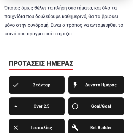
Όποιος όμως θέλει τα πλήρη συστήματα, και όλα τα
παιχνίδια που δουλεύουμε καθημερινά, θα τα βρίσκει
μόνο στην συνδρομή. Είναι ο τρόπος να ανταμειφθεί το
κοινό που πραγματικά στηρίζει.
ΠΡΟΤΆΣΕΙΣ ΗΜΈΡΑΣ
Στάνταρ
Δυνατό Ημέρας
Over 2.5
Goal/Goal
Ισοπαλίες
Bet Builder