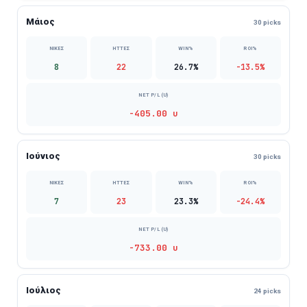
Μάιος
30 picks
ΝΊΚΕΣ
ΉΤΤΕΣ
WIN%
ROI%
8
22
26.7%
-13.5%
NET P/L (U)
-405.00 u
Ιούνιος
30 picks
ΝΊΚΕΣ
ΉΤΤΕΣ
WIN%
ROI%
7
23
23.3%
-24.4%
NET P/L (U)
-733.00 u
Ιούλιος
24 picks