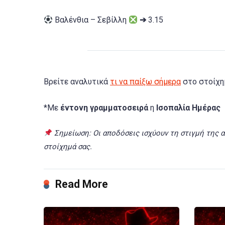
Βαλένθια – Σεβίλλη
➔
3.15
Βρείτε αναλυτικά
τι να παίξω σήμερα
στο στοίχημ
*Με
έντονη γραμματοσειρά
η
Ισοπαλία Ημέρας
Σημείωση: Οι αποδόσεις ισχύουν τη στιγμή της 
στοίχημά σας.
Read More