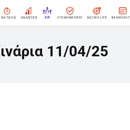
Ι ΝΑ ΠΑΙΞΩ
ΑΝΑΛΥΣΕΙΣ
VIP
ΣΤΟΙΧΗΜΑΤΙΚΕΣ
KAZINO LIVE
ΒΑΘΜΟΛΟΓ
ινάρια 11/04/25