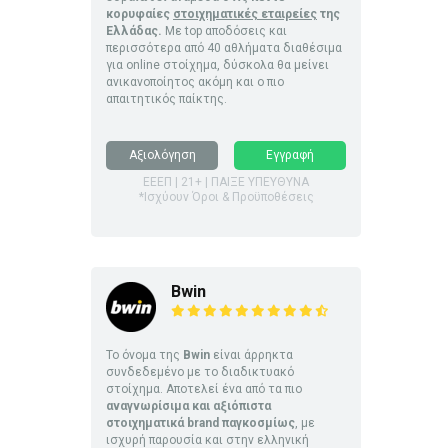
κορυφαίες
στοιχηματικές εταιρείες
της
Ελλάδας.
Με top αποδόσεις και
περισσότερα από 40 αθλήματα διαθέσιμα
για online στοίχημα, δύσκολα θα μείνει
ανικανοποίητος ακόμη και ο πιο
απαιτητικός παίκτης.
Αξιολόγηση
Εγγραφή
ΕΕΕΠ | 21+ | ΠΑΙΞΕ ΥΠΕΥΘΥΝΑ
*Ισχύουν Όροι & Προϋποθέσεις
Bwin
Το όνομα της
Bwin
είναι άρρηκτα
συνδεδεμένο με το διαδικτυακό
στοίχημα. Αποτελεί ένα από τα πιο
αναγνωρίσιμα και αξιόπιστα
στοιχηματικά brand παγκοσμίως
, με
ισχυρή παρουσία και στην ελληνική