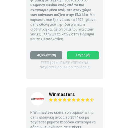
ψηφιακή μετεξέλιξη του ιστορικού
Regency Casino ενός από τα πιο
αναγνωρισμένα ονόματα στον χώρο
των επίγειων καζίνο στην Ελλάδα.
Με
παρουσία που ξεκινά από το 1971, φέρνει
στην οθόνη σου την ίδια premium
αισθητική και αξιοπιστία που γνώρισαν
γενιές Ελλήνων παικτών στην Πάρνηθα
και τη Θεσσαλονίκη.
Αξιολόγηση
Εγγραφή
ΕΕΕΠ | 21+ | ΠΑΙΞΕ ΥΠΕΥΘΥΝΑ
*Ισχύουν Όροι & Προϋποθέσεις
Winmasters
Η
Winmasters
έκανε το ντεμπούτο της
στην ελληνική αγορά το 2014 και με
ταχύτατα βήματα προόδου κατάφερε να
εδραιωθεί ανάμεσα στις
πέντε