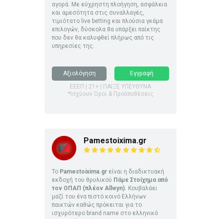
αγορά. Με εύχρηστη πλοήγηση, ασφάλεια
και αμεσότητα στις συναλλαγές,
τιμιότατο live betting και πλούσια γκάμα
επιλογών, δύσκολα θα υπάρξει παίκτης
που δεν θα καλυφθεί πλήρως από τις
υπηρεσίες της.
Αξιολόγηση
Εγγραφή
ΕΕΕΠ | 21+ | ΠΑΙΞΕ ΥΠΕΥΘΥΝΑ
*Ισχύουν Όροι & Προϋποθέσεις
Pamestoixima.gr
Το
Pamestoixima.gr
είναι η διαδικτυακή
εκδοχή του θρυλικού
Πάμε Στοίχημα από
τον ΟΠΑΠ (πλέον Allwyn).
Κουβαλάει
μαζί του ένα πιστό κοινό Ελλήνων
παικτών καθώς πρόκειται για το
ισχυρότερο brand name στο ελληνικό