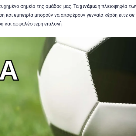
τυχημένο σημείο της ομάδας μας. Τα
χινάρια
η πλειοψηφία τω
η και εμπειρία μπορούν να αποφέρουν γενναία κέρδη είτε σε
ρη και ασφαλέστερη επιλογή.