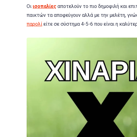
Οι
ισοπαλίες
αποτελούν το πιο δημοφιλή και επι
παικτών τα αποφεύγουν αλλά με την μελέτη, γνώσ
παρολί
είτε σε σύστημα 4-5-6 που είναι η καλύτε