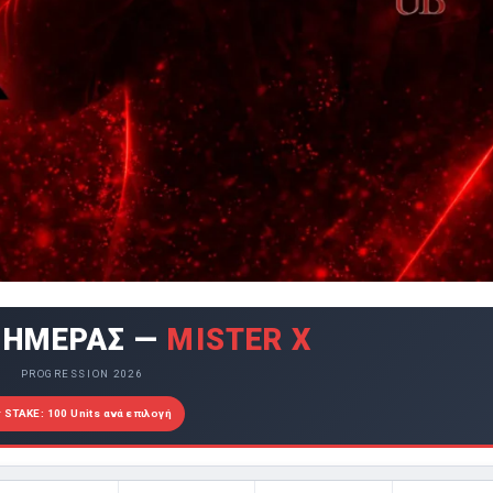
Α ΗΜΕΡΑΣ —
MISTER X
PROGRESSION 2026
 STAKE: 100 Units ανά επιλογή