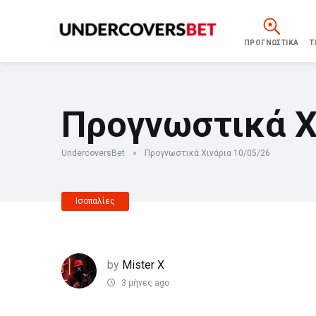
ΠΡΟΓΝΩΣΤΙΚΑ
Τ
Προγνωστικά Χ
UndercoversBet
»
Προγνωστικά Χινάρια 10/05/26
Ισοπαλίες
by
Mister X
3 μήνες ago