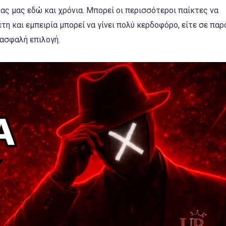
δας μας εδώ και χρόνια. Μπορεί οι περισσότεροι παίκτες να
η και εμπειρία μπορεί να γίνει πολύ κερδοφόρο, είτε σε παρο
ασφαλή επιλογή.