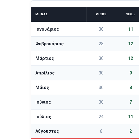
ΜΉΝΑΣ
PICKS
ΝΊΚΕΣ
Ιανουάριος
30
11
Φεβρουάριος
28
12
Μάρτιος
30
12
Απρίλιος
30
9
Μάιος
30
8
Ιούνιος
30
7
Ιούλιος
24
11
Αύγουστος
6
2