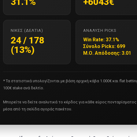
31.1%
+6043€
ΝΊΚΕΣ (ΔΕΛΤΊΑ)
ΑΝΆΛΥΣΗ PICKS
24 / 178
Win Rate: 37.1%
Σύνολο Picks: 699
(13%)
Μ.Ο. Απόδοσης: 3.01
* Τα στατιστικά υπολογίζονται με βάση αρχική κάβα 1.000€ και flat bettin
100€ stake ανά δελτίο.
Μπορείτε να δείτε αναλυτικά το κέρδος για κάθε εύρος πονταρίσματος
μέσα από τη σελίδα αγοράς πακέτου.