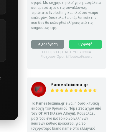
αγορά. Με εύχρηστη πλοήγηση, ασφάλεια
και αμεσότητα στις συναλλαγές,
τιμιότατο live betting και πλούσια γκάμα
επιλογών, δύσκολα θα υπάρξει παίκτης
που δεν θα καλυφθεί πλήρως από τις
υπηρεσίες της.
Αξιολόγηση
Εγγραφή
ΕΕΕΠ | 21+ | ΠΑΙΞΕ ΥΠΕΥΘΥΝΑ
*Ισχύουν Όροι & Προϋποθέσεις
g
Pamestoixima.gr
Το
Pamestoixima.gr
είναι η διαδικτυακή
εκδοχή του θρυλικού
Πάμε Στοίχημα από
τον ΟΠΑΠ (πλέον Allwyn).
Κουβαλάει
μαζί του ένα πιστό κοινό Ελλήνων
παικτών καθώς πρόκειται για το
ισχυρότερο brand name στο ελληνικό