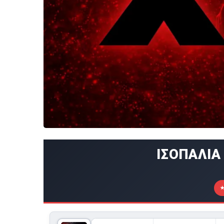
ΙΣΟΠΑΛΙ
★