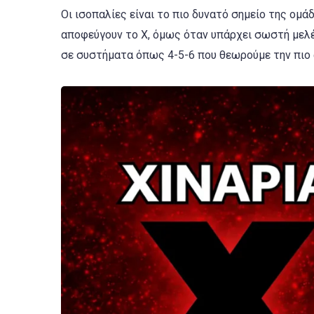
Οι ισοπαλίες είναι το πιο δυνατό σημείο της ομά
αποφεύγουν το Χ, όμως όταν υπάρχει σωστή μελέτ
σε συστήματα όπως 4-5-6 που θεωρούμε την πιο 