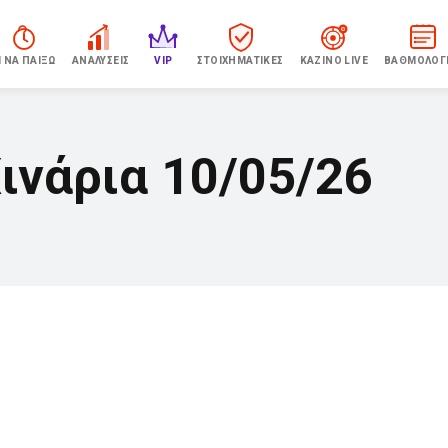
Ι ΝΑ ΠΑΙΞΩ
ΑΝΑΛΥΣΕΙΣ
VIP
ΣΤΟΙΧΗΜΑΤΙΚΕΣ
KAZINO LIVE
ΒΑΘΜΟΛΟΓ
ινάρια 10/05/26