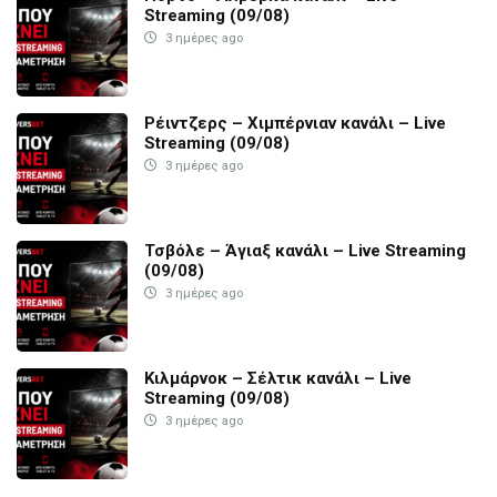
Streaming (09/08)
3 ημέρες ago
Ρέιντζερς – Χιμπέρνιαν κανάλι – Live
Streaming (09/08)
3 ημέρες ago
Τσβόλε – Άγιαξ κανάλι – Live Streaming
(09/08)
3 ημέρες ago
Κιλμάρνοκ – Σέλτικ κανάλι – Live
Streaming (09/08)
3 ημέρες ago