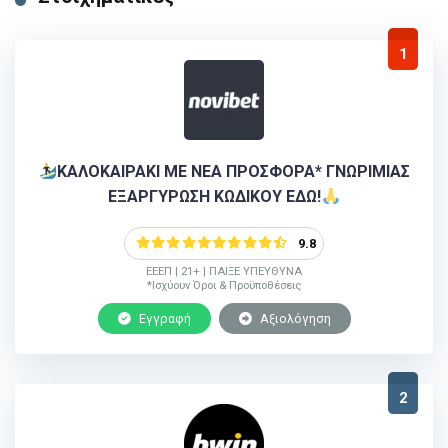
1
ΚΑΛΟΚΑΙΡΑΚΙ ΜΕ ΝΕΑ ΠΡΟΣΦΟΡΑ* ΓΝΩΡΙΜΙΑΣ
ΕΞΑΡΓΥΡΩΣΗ ΚΩΔΙΚΟΥ ΕΔΩ!
9.8
ΕΕΕΠ | 21+ | ΠΑΙΞΕ ΥΠΕΥΘΥΝΑ
*Ισχύουν Όροι & Προϋποθέσεις
Εγγραφή
Αξιολόγηση
2