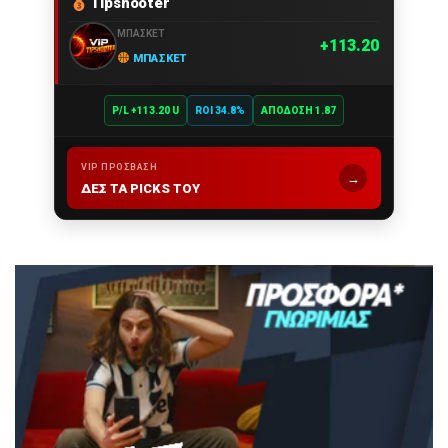
Tipshooter
ΜΠΆΣΚΕΤ
113.20
ΜΠΆΣΚΕΤ
P/L +113.20 U
ROI 34.8%
ΑΠΌΔΟΣΗ 1.87
VIP ΠΡΌΣΒΑΣΗ
→
ΔΕΣ ΤΑ PICKS ΤΟΥ