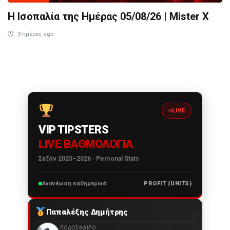
Η Ισοπαλία της Ημέρας 05/08/26 | Mister X
3 ημέρες ago
LIVE
VIP TIPSTERS
LIVE ΒΑΘΜΟΛΟΓΊΑ
Σεζόν 2025–2026 · Personal Stats
Ανανέωση καθημερινά
PROFIT (UNITS)
Παπαλέξης Δημήτρης
ΠΟΔΌΣΦΑΙΡΟ