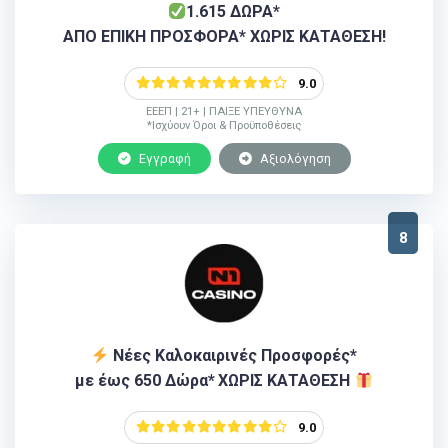
1.615 ΔΩΡΑ*
ΑΠΟ ΕΠΙΚΗ ΠΡΟΣΦΟΡΑ* ΧΩΡΙΣ ΚΑΤΑΘΕΣΗ!
9.0
ΕΕΕΠ | 21+ | ΠΑΙΞΕ ΥΠΕΥΘΥΝΑ
*Ισχύουν Όροι & Προϋποθέσεις
Εγγραφή
Αξιολόγηση
8
Νέες Καλοκαιρινές Προσφορές*
με έως 650 Δώρα*
ΧΩΡΙΣ ΚΑΤΑΘΕΣΗ
9.0