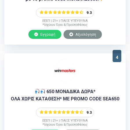
9.3
ΕΕΕΠ | 21+ | ΠΑΙΞΕ ΥΠΕΥΘΥΝΑ
*Ισχύουν Όροι & Προϋποθέσεις
Εγγραφή
Αξιολόγηση
4
650 ΜΟΝΑΔΙΚΑ ΔΩΡΑ*
ΟΛΑ ΧΩΡΙΣ ΚΑΤΑΘΕΣΗ* ΜΕ PROMO CODE SEA650
9.3
ΕΕΕΠ | 21+ | ΠΑΙΞΕ ΥΠΕΥΘΥΝΑ
*Ισχύουν Όροι & Προϋποθέσεις