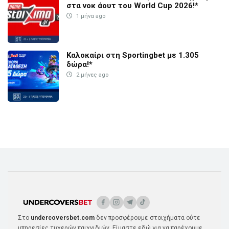
στα νοκ άουτ του World Cup 2026!*
1 μήνα ago
Καλοκαίρι στη Sportingbet με 1.305
δώρα!*
2 μήνες ago
Στο
undercoversbet.com
δεν προσφέρουμε στοιχήματα ούτε
υπηρεσίες τυχερών παιχνιδιών. Είμαστε εδώ για να παρέχουμε