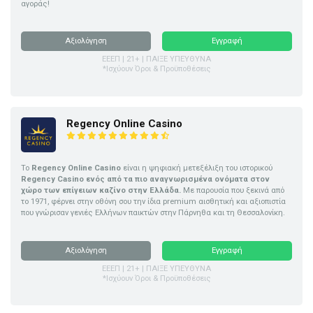
αγοράς!
Αξιολόγηση
Εγγραφή
ΕΕΕΠ | 21+ | ΠΑΙΞΕ ΥΠΕΥΘΥΝΑ
*Ισχύουν Όροι & Προϋποθέσεις
Regency Online Casino
Το
Regency Online Casino
είναι η ψηφιακή μετεξέλιξη του ιστορικού
Regency Casino ενός από τα πιο αναγνωρισμένα ονόματα στον
χώρο των επίγειων καζίνο στην Ελλάδα.
Με παρουσία που ξεκινά από
το 1971, φέρνει στην οθόνη σου την ίδια premium αισθητική και αξιοπιστία
που γνώρισαν γενιές Ελλήνων παικτών στην Πάρνηθα και τη Θεσσαλονίκη.
Αξιολόγηση
Εγγραφή
ΕΕΕΠ | 21+ | ΠΑΙΞΕ ΥΠΕΥΘΥΝΑ
*Ισχύουν Όροι & Προϋποθέσεις