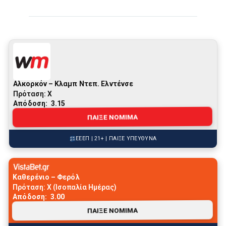
Αλκορκόν – Κλαμπ Ντεπ. Ελντένσε
Πρόταση: X
Απόδοση:
3.15
ΠΑΙΞΕ ΝΟΜΙΜΑ
ΕΕΕΠ | 21+ | ΠΑΙΞΕ ΥΠΕΥΘΥΝΑ
Καθερένιο – Φερόλ
Πρόταση: X (Ισοπαλία Ημέρας)
Απόδοση:
3.00
ΠΑΙΞΕ ΝΟΜΙΜΑ