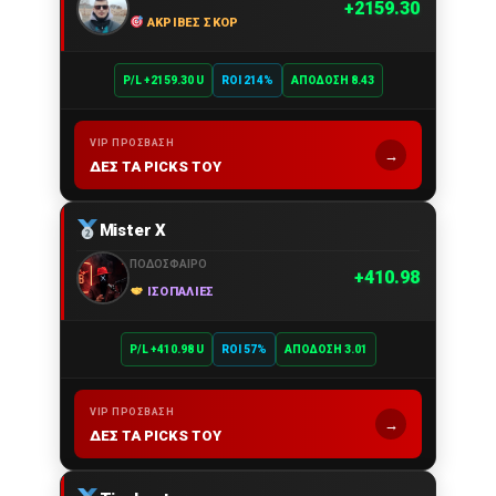
2159.30
ΑΚΡΙΒΈΣ ΣΚΟΡ
P/L +2159.30 U
ROI 214%
ΑΠΌΔΟΣΗ 8.43
VIP ΠΡΌΣΒΑΣΗ
→
ΔΕΣ ΤΑ PICKS ΤΟΥ
Mister X
ΠΟΔΌΣΦΑΙΡΟ
410.98
ΙΣΟΠΑΛΊΕΣ
P/L +410.98 U
ROI 57%
ΑΠΌΔΟΣΗ 3.01
VIP ΠΡΌΣΒΑΣΗ
→
ΔΕΣ ΤΑ PICKS ΤΟΥ