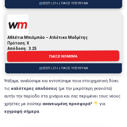
ΕΕΕΠ | 21+ | ΠΑΙΞΕ ΥΠΕΥΘΥΝΑ
Αθλέτικ Μπιλμπάο – Ατλέτικο Μαδρίτης
Πρόταση: X
Απόδοση:
3.25
ΠΑΙΞΕ ΝΟΜΙΜΑ
ΕΕΕΠ | 21+ | ΠΑΙΞΕ ΥΠΕΥΘΥΝΑ
Ψάξαμε, αναλύσαμε και εντοπίσαμε ποια στοιχηματική δίνει
τις
καλύτερες αποδόσεις
(με την μικρότερη γκανιότα)
αυτήν την περίοδο στα χινάρια και σας περιμένει τους νέους
χρήστες με σούπερ
ανανεωμένη προσφορά*
για
εγγραφή σήμερα
.