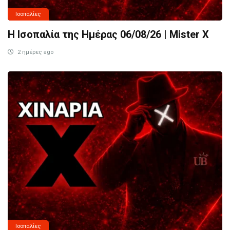
Ισοπαλίες
Η Ισοπαλία της Ημέρας 06/08/26 | Mister X
2 ημέρες ago
Ισοπαλίες