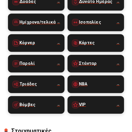
Δυάδες
Δυνατό Ημέρας
→
→
Ημίχρονα/τελικά
Ισοπαλίες
→
→
Κόρνερ
Κάρτες
→
→
Παρολί
Στάνταρ
→
→
Τριάδες
NBA
→
→
Βόμβες
VIP
→
→
Στοιχηματικές