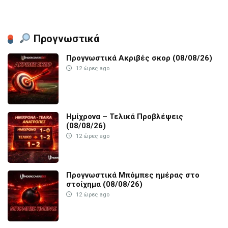
Προγνωστικά
Προγνωστικά Ακριβές σκορ (08/08/26)
12 ώρες ago
Ημίχρονα – Τελικά Προβλέψεις
(08/08/26)
12 ώρες ago
Προγνωστικά Μπόμπες ημέρας στο
στοίχημα (08/08/26)
12 ώρες ago