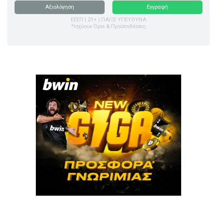
Αξιολόγηση
Εγγραφή
ΕΕΕΠ | 21+ | ΠΑΙΞΕ ΥΠΕΥΘΥΝΑ
*Ισχύουν Όροι & Προϋποθέσεις