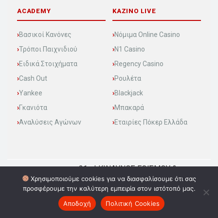
ACADEMY
KAZINO LIVE
Βασικοί Κανόνες
Νόμιμα Online Casino
Τρόποι Παιχνιδιού
N1 Casino
Ειδικά Στοιχήματα
Regency Casino
Cash Out
Ρουλέτα
Yankee
Blackjack
Γκανιότα
Μπακαρά
Αναλύσεις Αγώνων
Εταιρίες Πόκερ Ελλάδα
21+ | ΚΙΝΔΥΝΟΣ ΕΘΙΣΜΟΥ &
ΑΠΩΛΕΙΑΣ ΠΕΡΙΟΥΣΙΑΣ | ΠΑΙΞΕ
Χρησιμοποιούμε cookies για να διασφαλίσουμε ότι σας
προσφέρουμε την καλύτερη εμπειρία στον ιστότοπό μας.
ΥΠΕΥΘΥΝΑ
Αποδοχή
Πολιτική Cookies