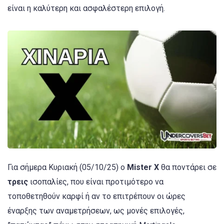
είναι η καλύτερη και ασφαλέστερη επιλογή.
Για σήμερα Κυριακή (05/10/25) ο
Mister X
θα ποντάρει σε
τρεις
ισοπαλίες, που είναι προτιμότερο να
τοποθετηθούν καρφί ή αν το επιτρέπουν οι ώρες
έναρξης των αναμετρήσεων, ως μονές επιλογές,