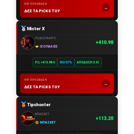
VIP ΠΡΌΣΒΑΣΗ
→
ΔΕΣ ΤΑ PICKS ΤΟΥ
Mister X
ΠΟΔΌΣΦΑΙΡΟ
410.98
ΙΣΟΠΑΛΊΕΣ
P/L +410.98 U
ROI 57%
ΑΠΌΔΟΣΗ 3.01
VIP ΠΡΌΣΒΑΣΗ
→
ΔΕΣ ΤΑ PICKS ΤΟΥ
Tipshooter
ΜΠΆΣΚΕΤ
113.20
ΜΠΆΣΚΕΤ