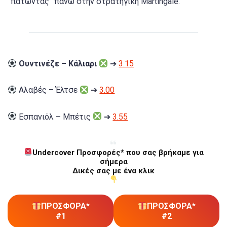
”πατώντας” πάνω στην στρατηγική Martingale.
Ουντινέζε – Κάλιαρι
➔
3.15
Αλαβές – Έλτσε
➔
3.00
Εσπανιόλ – Μπέτις
➔
3.55
Undercover Προσφορές* που σας βρήκαμε για
σήμερα
Δικές σας με ένα κλικ
ΠΡΟΣΦΟΡΑ*
ΠΡΟΣΦΟΡΑ*
#1
#2