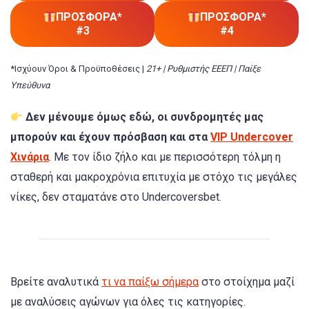
ΠΡΟΣΦΟΡΑ*
ΠΡΟΣΦΟΡΑ*
#3
#4
*Ισχύουν Όροι & Προϋποθέσεις |
21+ | Ρυθμιστής ΕΕΕΠ | Παίξε
Υπεύθυνα
Δεν μένουμε όμως εδώ, οι συνδρομητές μας
μπορούν και έχουν πρόσβαση και στα
VIP Undercover
Χινάρια
. Με τον ίδιο ζήλο και με περισσότερη τόλμη η
σταθερή και μακροχρόνια επιτυχία με στόχο τις μεγάλες
νίκες, δεν σταματάνε στο Undercoversbet.
Βρείτε αναλυτικά
τι να παίξω σήμερα
στο στοίχημα μαζί
με αναλύσεις αγώνων για όλες τις κατηγορίες.