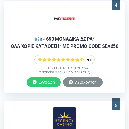
4
650 ΜΟΝΑΔΙΚΑ ΔΩΡΑ*
ΟΛΑ ΧΩΡΙΣ ΚΑΤΑΘΕΣΗ* ΜΕ PROMO CODE SEA650
9.3
ΕΕΕΠ | 21+ | ΠΑΙΞΕ ΥΠΕΥΘΥΝΑ
*Ισχύουν Όροι & Προϋποθέσεις
Εγγραφή
Αξιολόγηση
5