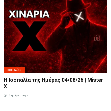
Ισοπαλίες
Η Ισοπαλία της Ημέρας 04/08/26 | Mister
X
3 ημέρες ago