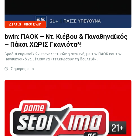
Δελτία Τύπου Bwin
bwin: ΠΑΟΚ – Ντ. Κιέβου & Παναθηναϊκός
– Πάκσι ΧΩΡΙΣ Γκανιότα*!
Βραδιά ευρωπαϊκών επαναληπτικών η αποψινή, με τον ΠΑΟΚ και τον
Παναθηναϊκό να θέλουν να «τελειώσουν τη δουλειά» ...
7 ημέρες ago