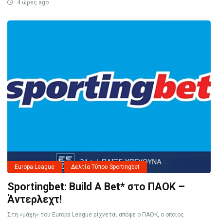
4 ώρες ago
Europa League
Δελτία Τύπου Sportingbet
Sportingbet: Build A Bet* στο ΠΑΟΚ –
Άντερλεχτ!
Στη «μάχη» του Europa League ρίχνεται απόψε ο ΠΑΟΚ, ο οποίος