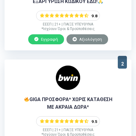
ΕΞΑΡΓΥΡΩΣΗ ΚΩΔΙΚΟΥ ΕΔΩ!
9.8
ΕΕΕΠ | 21+ | ΠΑΙΞΕ ΥΠΕΥΘΥΝΑ
*Ισχύουν Όροι & Προϋποθέσεις
Εγγραφή
Αξιολόγηση
2
GIGA ΠΡΟΣΦΟΡΑ* ΧΩΡΙΣ ΚΑΤΑΘΕΣΗ
ΜΕ ΑΚΡΑΙΑ ΔΩΡΑ*
9.5
ΕΕΕΠ | 21+ | ΠΑΙΞΕ ΥΠΕΥΘΥΝΑ
*Ισχύουν Όροι & Προϋποθέσεις