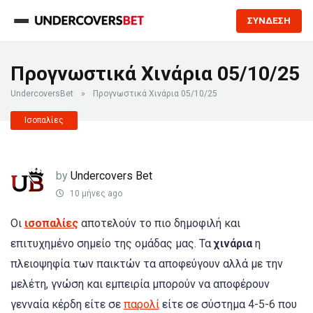
ΣΥΝΔΕΣΗ
Προγνωστικά Χινάρια 05/10/25
UndercoversBet
»
Προγνωστικά Χινάρια 05/10/25
Ισοπαλίες
by
Undercovers Bet
10 μήνες ago
Οι
ισοπαλίες
αποτελούν το πιο δημοφιλή και
επιτυχημένο σημείο της ομάδας μας. Τα
χινάρια
η
πλειοψηφία των παικτών τα αποφεύγουν αλλά με την
μελέτη, γνώση και εμπειρία μπορούν να αποφέρουν
γενναία κέρδη είτε σε
παρολί
είτε σε σύστημα 4-5-6 που