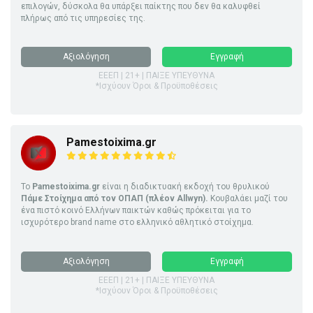
επιλογών, δύσκολα θα υπάρξει παίκτης που δεν θα καλυφθεί
πλήρως από τις υπηρεσίες της.
Αξιολόγηση
Εγγραφή
ΕΕΕΠ | 21+ | ΠΑΙΞΕ ΥΠΕΥΘΥΝΑ
*Ισχύουν Όροι & Προϋποθέσεις
Pamestoixima.gr
Το
Pamestoixima.gr
είναι η διαδικτυακή εκδοχή του θρυλικού
Πάμε Στοίχημα από τον ΟΠΑΠ (πλέον Allwyn).
Κουβαλάει μαζί του
ένα πιστό κοινό Ελλήνων παικτών καθώς πρόκειται για το
ισχυρότερο brand name στο ελληνικό αθλητικό στοίχημα.
Αξιολόγηση
Εγγραφή
ΕΕΕΠ | 21+ | ΠΑΙΞΕ ΥΠΕΥΘΥΝΑ
*Ισχύουν Όροι & Προϋποθέσεις