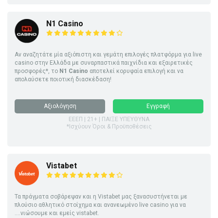
N1 Casino
Αν αναζητάτε μία αξιόπιστη και γεμάτη επιλογές πλατφόρμα για live
casino στην Ελλάδα με συναρπαστικά παιχνίδια και εξαιρετικές
προσφορές*, το
N1 Casino
αποτελεί κορυφαία επιλογή και να
απολαύσετε ποιοτική διασκέδαση!
Αξιολόγηση
Εγγραφή
ΕΕΕΠ | 21+ | ΠΑΙΞΕ ΥΠΕΥΘΥΝΑ
*Ισχύουν Όροι & Προϋποθέσεις
Vistabet
Τα πράγματα σοβάρεψαν και η Vistabet μας ξανασυστήνεται με
πλούσιο αθλητικό στοίχημα και ανανεωμένο live casino για να
....νιώσουμε και εμείς vistabet.