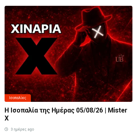
Ισοπαλίες
Η Ισοπαλία της Ημέρας 05/08/26 | Mister
X
3 ημέρες ago