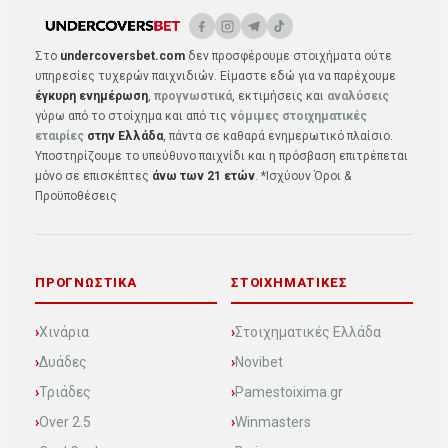
Στο
undercoversbet.com
δεν προσφέρουμε στοιχήματα ούτε
υπηρεσίες τυχερών παιχνιδιών. Είμαστε εδώ για να παρέχουμε
έγκυρη ενημέρωση
,
προγνωστικά
, εκτιμήσεις και
αναλύσεις
γύρω από το στοίχημα και από τις
νόμιμες στοιχηματικές
εταιρίες
στην Ελλάδα
, πάντα σε καθαρά ενημερωτικό πλαίσιο.
Υποστηρίζουμε το υπεύθυνο παιχνίδι και η πρόσβαση επιτρέπεται
μόνο σε επισκέπτες
άνω των 21 ετών
. *Ισχύουν Όροι &
Προϋποθέσεις
ΠΡΟΓΝΩΣΤΙΚΆ
ΣΤΟΙΧΗΜΑΤΙΚΈΣ
Χινάρια
Στοιχηματικές Ελλάδα
Δυάδες
Novibet
Τριάδες
Pamestoixima.gr
Over 2.5
Winmasters