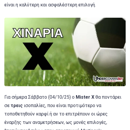
είναι η καλύτερη και ασφαλέστερη επιλογή.
Για σήμερα Σάββατο (04/10/25) ο
Mister X
θα ποντάρει
σε
τρεις
ισοπαλίες, που είναι προτιμότερο να
τοποθετηθούν καρφί ή αν το επιτρέπουν οι ώρες
έναρξης των αναμετρήσεων, ως μονές επιλογές,