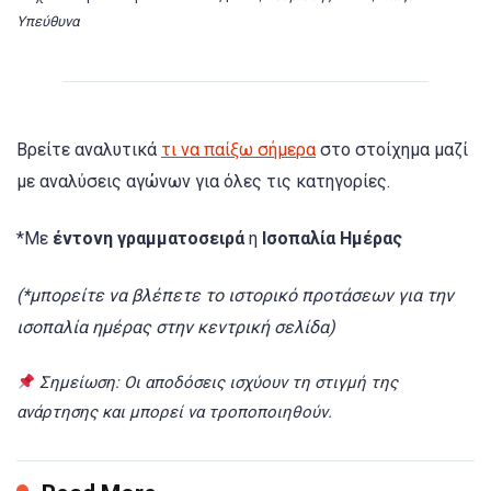
Υπεύθυνα
Βρείτε αναλυτικά
τι να παίξω σήμερα
στο στοίχημα μαζί
με αναλύσεις αγώνων για όλες τις κατηγορίες.
*Με
έντονη γραμματοσειρά
η
Ισοπαλία Ημέρας
(*μπορείτε να βλέπετε το ιστορικό προτάσεων για την
ισοπαλία ημέρας στην κεντρική σελίδα)
Σημείωση: Οι αποδόσεις ισχύουν τη στιγμή της
ανάρτησης και μπορεί να τροποποιηθούν.