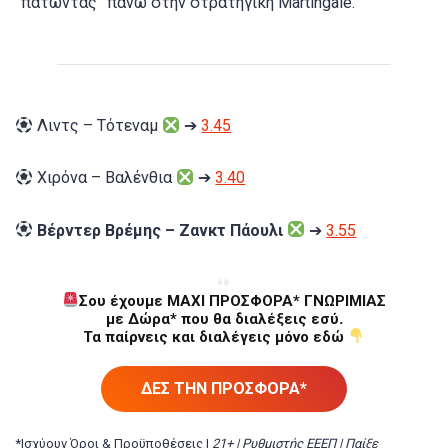
”πατώντας” πάνω στην στρατηγική Martingale.
Λιντς – Τότεναμ
➔
3.45
Χιρόνα – Βαλένθια
➔
3.40
Βέρντερ Βρέμης – Ζανκτ Πάουλι
➔
3.55
Σου έχουμε MAXI ΠΡΟΣΦΟΡΑ*
ΓΝΩΡΙΜΙΑΣ
με Δώρα*
που θα διαλέξεις εσύ
.
Τα παίρνεις και διαλέγεις μόνο εδώ
ΔΕΣ ΤΗΝ ΠΡΟΣΦΟΡΑ*
*Ισχύουν Όροι & Προϋποθέσεις |
21+ | Ρυθμιστής ΕΕΕΠ | Παίξε