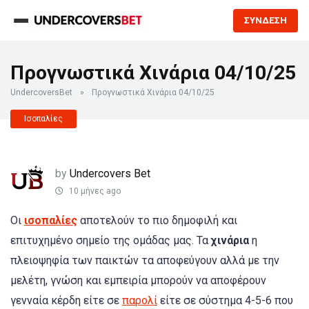
ΣΥΝΔΕΣΗ
Προγνωστικά Χινάρια 04/10/25
UndercoversBet
»
Προγνωστικά Χινάρια 04/10/25
Ισοπαλίες
by
Undercovers Bet
10 μήνες ago
Οι
ισοπαλίες
αποτελούν το πιο δημοφιλή και
επιτυχημένο σημείο της ομάδας μας. Τα
χινάρια
η
πλειοψηφία των παικτών τα αποφεύγουν αλλά με την
μελέτη, γνώση και εμπειρία μπορούν να αποφέρουν
γενναία κέρδη είτε σε
παρολί
είτε σε σύστημα 4-5-6 που