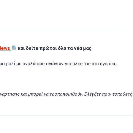
News
και δείτε πρώτοι όλα τα νέα μας
α μαζί με αναλύσεις αγώνων για όλες τις κατηγορίες.
ανάρτησης και μπορεί να τροποποιηθούν. Ελέγξτε πριν τοποθετή