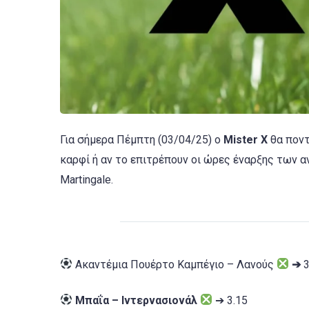
Για σήμερα Πέμπτη (03/04/25) ο
Mister X
θα πον
καρφί ή αν το επιτρέπουν οι ώρες έναρξης των 
Martingale.
Ακαντέμια Πουέρτο Καμπέγιο – Λανούς
➔
3
Μπαΐα – Ιντερνασιονάλ
➔ 3.15