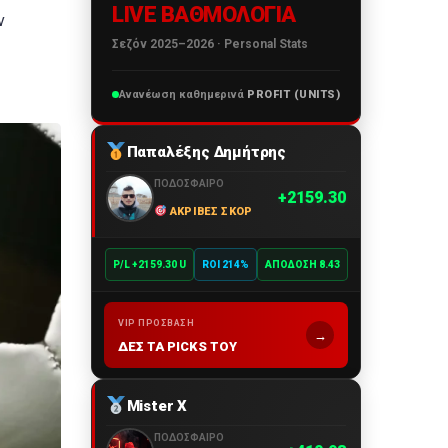
LIVE ΒΑΘΜΟΛΟΓΊΑ
ν
Σεζόν 2025–2026 · Personal Stats
Ανανέωση καθημερινά
PROFIT (UNITS)
Παπαλέξης Δημήτρης
ΠΟΔΌΣΦΑΙΡΟ
2159.30
ΑΚΡΙΒΈΣ ΣΚΟΡ
P/L +2159.30 U
ROI 214%
ΑΠΌΔΟΣΗ 8.43
VIP ΠΡΌΣΒΑΣΗ
→
ΔΕΣ ΤΑ PICKS ΤΟΥ
Mister X
ΠΟΔΌΣΦΑΙΡΟ