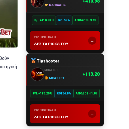
410.98
ΙΣΟΠΑΛΊΕΣ
P/L +410.98 U
ROI 57%
ΑΠΌΔΟΣΗ 3.01
VIP ΠΡΌΣΒΑΣΗ
→
ΔΕΣ ΤΑ PICKS ΤΟΥ
ηθούν
Tipshooter
ρατηγική
ΜΠΆΣΚΕΤ
113.20
ΜΠΆΣΚΕΤ
P/L +113.20 U
ROI 34.8%
ΑΠΌΔΟΣΗ 1.87
VIP ΠΡΌΣΒΑΣΗ
→
ΔΕΣ ΤΑ PICKS ΤΟΥ