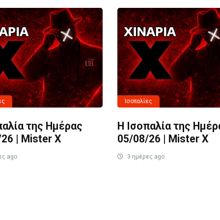
ες
Ισοπαλίες
παλία της Ημέρας
Η Ισοπαλία της Ημέρ
26 | Mister X
05/08/26 | Mister X
ες ago
3 ημέρες ago