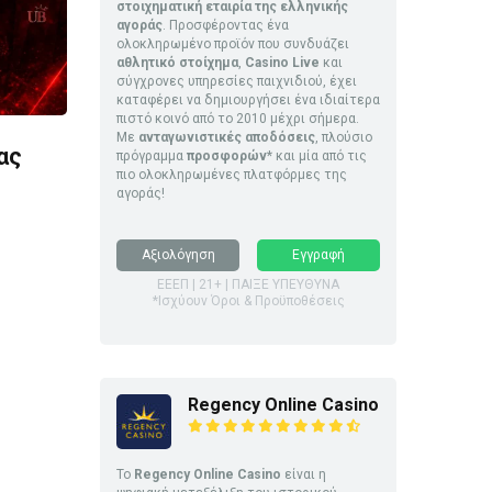
στοιχηματική εταιρία της ελληνικής
αγοράς
. Προσφέροντας ένα
ολοκληρωμένο προϊόν που συνδυάζει
αθλητικό στοίχημα
,
Casino Live
και
σύγχρονες υπηρεσίες παιχνιδιού, έχει
καταφέρει να δημιουργήσει ένα ιδιαίτερα
πιστό κοινό από το 2010 μέχρι σήμερα.
Με
ανταγωνιστικές αποδόσεις
, πλούσιο
ας
πρόγραμμα
προσφορών
* και μία από τις
πιο ολοκληρωμένες πλατφόρμες της
αγοράς!
Αξιολόγηση
Εγγραφή
ΕΕΕΠ | 21+ | ΠΑΙΞΕ ΥΠΕΥΘΥΝΑ
*Ισχύουν Όροι & Προϋποθέσεις
Regency Online Casino
Το
Regency Online Casino
είναι η