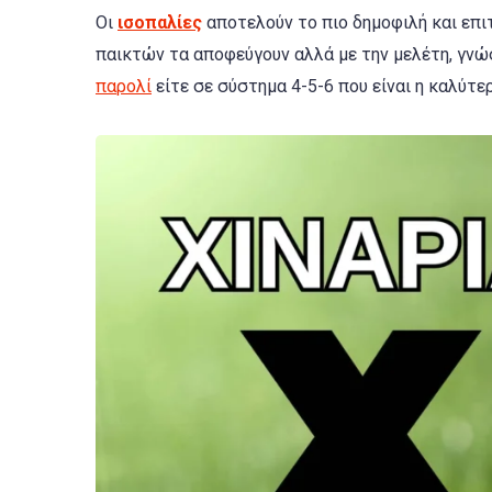
Οι
ισοπαλίες
αποτελούν το πιο δημοφιλή και επι
παικτών τα αποφεύγουν αλλά με την μελέτη, γνώσ
παρολί
είτε σε σύστημα 4-5-6 που είναι η καλύτε