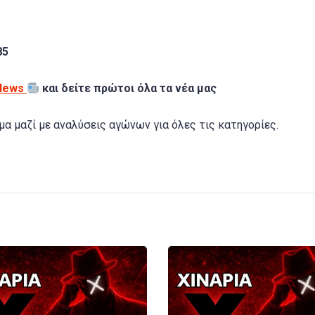
85
News
και δείτε πρώτοι όλα τα νέα μας
α μαζί με αναλύσεις αγώνων για όλες τις κατηγορίες.