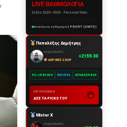
LIVE ΒΑΘΜΟΛΟΓΊΑ
ν
Σεζόν 2025–2026 · Personal Stats
Ανανέωση καθημερινά
PROFIT (UNITS)
Παπαλέξης Δημήτρης
ΠΟΔΌΣΦΑΙΡΟ
2159.30
ΑΚΡΙΒΈΣ ΣΚΟΡ
P/L +2159.30 U
ROI 214%
ΑΠΌΔΟΣΗ 8.43
VIP ΠΡΌΣΒΑΣΗ
→
ΔΕΣ ΤΑ PICKS ΤΟΥ
Mister X
ΠΟΔΌΣΦΑΙΡΟ