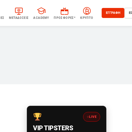
ΕΓΓΡΑΦΗ
Ε
ΙΕΣ
ΜΕΤΑΔΟΣΕΙΣ
ACADEMY
ΠΡΟΣΦΟΡΕΣ*
ΚΡΥΠΤΟ
LIVE
VIP TIPSTERS