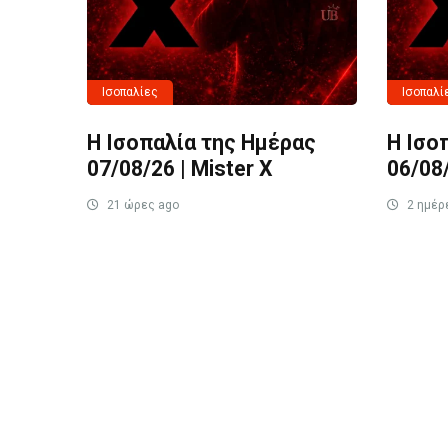
Ισοπαλίες
Ισοπαλί
Η Ισοπαλία της Ημέρας
Η Ισο
07/08/26 | Mister X
06/08/
21 ώρες ago
2 ημέρ