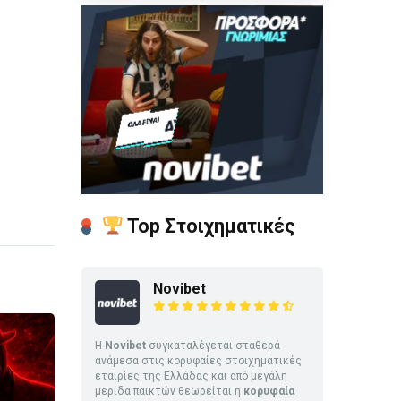
Top Στοιχηματικές
Novibet
Η
Novibet
συγκαταλέγεται σταθερά
ανάμεσα στις κορυφαίες στοιχηματικές
εταιρίες της Ελλάδας και από μεγάλη
μερίδα παικτών θεωρείται η
κορυφαία