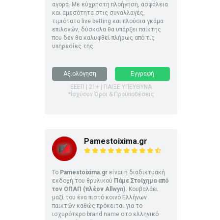
αγορά. Με εύχρηστη πλοήγηση, ασφάλεια
και αμεσότητα στις συναλλαγές,
τιμιότατο live betting και πλούσια γκάμα
επιλογών, δύσκολα θα υπάρξει παίκτης
που δεν θα καλυφθεί πλήρως από τις
υπηρεσίες της.
Αξιολόγηση
Εγγραφή
ΕΕΕΠ | 21+ | ΠΑΙΞΕ ΥΠΕΥΘΥΝΑ
*Ισχύουν Όροι & Προϋποθέσεις
Pamestoixima.gr
Το
Pamestoixima.gr
είναι η διαδικτυακή
εκδοχή του θρυλικού
Πάμε Στοίχημα από
τον ΟΠΑΠ (πλέον Allwyn).
Κουβαλάει
μαζί του ένα πιστό κοινό Ελλήνων
παικτών καθώς πρόκειται για το
ισχυρότερο brand name στο ελληνικό