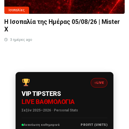
Ισοπαλίες
Η Ισοπαλία της Ημέρας 05/08/26 | Mister
X
3 ημέρες ago
LIVE
VIP TIPSTERS
LIVE ΒΑΘΜΟΛΟΓΊΑ
Σεζόν 2025–2026 · Personal Stats
Ανανέωση καθημερινά
PROFIT (UNITS)