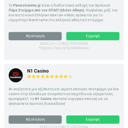
Το
Pamestoixima.gr
είναι η διαδικτυακή εκδοχή του θρυλικού
Πάμε Στοίχημα από τον ΟΠΑΠ (πλέον Allwyn).
Κουβαλάει μαζί του
ένα πιστό κοινό Ελλήνων παικτών καθώς πρόκειται για το
ισχυρότερο brand name στο ελληνικό αθλητικό στοίχημα.
Αξιολόγηση
Εγγραφή
ΕΕΕΠ | 21+ | ΠΑΙΞΕ ΥΠΕΥΘΥΝΑ
*Ισχύουν Όροι & Προϋποθέσεις
N1 Casino
Αν αναζητάτε μία αξιόπιστη και γεμάτη επιλογές πλατφόρμα για live
casino στην Ελλάδα με συναρπαστικά παιχνίδια και εξαιρετικές
προσφορές*, το
N1 Casino
αποτελεί κορυφαία επιλογή και να
απολαύσετε ποιοτική διασκέδαση!
Αξιολόγηση
Εγγραφή
ΕΕΕΠ | 21+ | ΠΑΙΞΕ ΥΠΕΥΘΥΝΑ