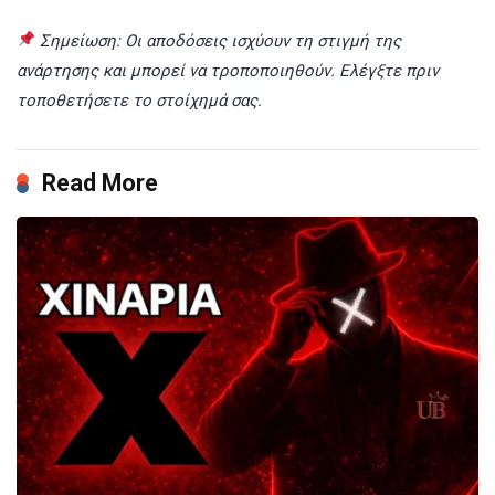
Σημείωση: Οι αποδόσεις ισχύουν τη στιγμή της
ανάρτησης και μπορεί να τροποποιηθούν. Ελέγξτε πριν
τοποθετήσετε το στοίχημά σας.
Read More