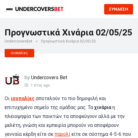
ΣΥΝΔΕΣΗ
Προγνωστικά Χινάρια 02/05/25
UndercoversBet
»
Προγνωστικά Χινάρια 02/05/25
Ισοπαλίες
by
Undercovers Bet
1 έτος ago
Οι
ισοπαλίες
αποτελούν το πιο δημοφιλή και
επιτυχημένο σημείο της ομάδας μας. Τα
χινάρια
η
πλειοψηφία των παικτών τα αποφεύγουν αλλά με την
μελέτη, γνώση και εμπειρία μπορούν να αποφέρουν
γενναία κέρδη είτε σε
παρολί
είτε σε σύστημα 4-5-6 που