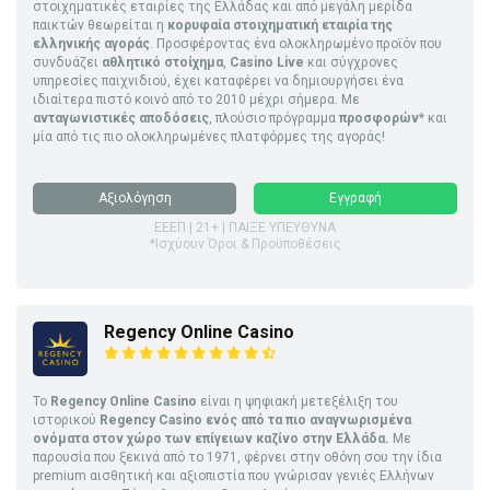
στοιχηματικές εταιρίες της Ελλάδας και από μεγάλη μερίδα
παικτών θεωρείται η
κορυφαία στοιχηματική εταιρία της
ελληνικής αγοράς
. Προσφέροντας ένα ολοκληρωμένο προϊόν που
συνδυάζει
αθλητικό στοίχημα
,
Casino Live
και σύγχρονες
υπηρεσίες παιχνιδιού, έχει καταφέρει να δημιουργήσει ένα
ιδιαίτερα πιστό κοινό από το 2010 μέχρι σήμερα. Με
ανταγωνιστικές αποδόσεις
, πλούσιο πρόγραμμα
προσφορών
* και
μία από τις πιο ολοκληρωμένες πλατφόρμες της αγοράς!
Αξιολόγηση
Εγγραφή
ΕΕΕΠ | 21+ | ΠΑΙΞΕ ΥΠΕΥΘΥΝΑ
*Ισχύουν Όροι & Προϋποθέσεις
Regency Online Casino
Το
Regency Online Casino
είναι η ψηφιακή μετεξέλιξη του
ιστορικού
Regency Casino ενός από τα πιο αναγνωρισμένα
ονόματα στον χώρο των επίγειων καζίνο στην Ελλάδα.
Με
παρουσία που ξεκινά από το 1971, φέρνει στην οθόνη σου την ίδια
premium αισθητική και αξιοπιστία που γνώρισαν γενιές Ελλήνων