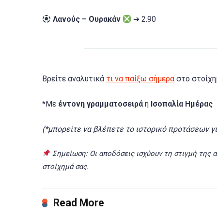
Λανούς – Ουρακάν
➔ 2.90
Βρείτε αναλυτικά
τι να παίξω σήμερα
στο στοίχημ
*Με
έντονη γραμματοσειρά
η
Ισοπαλία Ημέρας
(*μπορείτε να βλέπετε το ιστορικό προτάσεων γι
Σημείωση: Οι αποδόσεις ισχύουν τη στιγμή της 
στοίχημά σας.
Read More