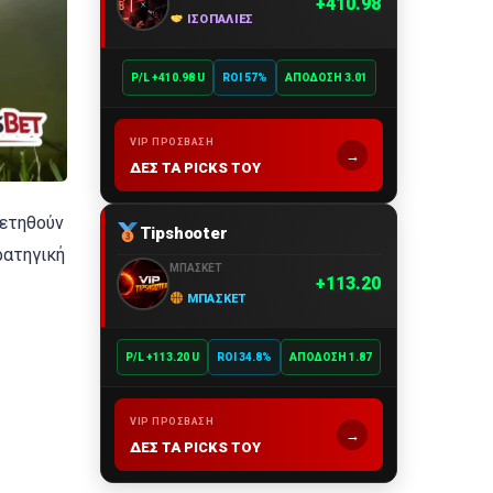
410.98
ΙΣΟΠΑΛΊΕΣ
P/L +410.98 U
ROI 57%
ΑΠΌΔΟΣΗ 3.01
VIP ΠΡΌΣΒΑΣΗ
→
ΔΕΣ ΤΑ PICKS ΤΟΥ
θετηθούν
Tipshooter
ρατηγική
ΜΠΆΣΚΕΤ
113.20
ΜΠΆΣΚΕΤ
P/L +113.20 U
ROI 34.8%
ΑΠΌΔΟΣΗ 1.87
VIP ΠΡΌΣΒΑΣΗ
→
ΔΕΣ ΤΑ PICKS ΤΟΥ