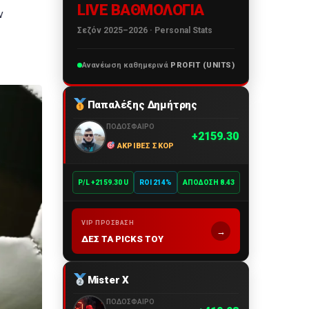
LIVE ΒΑΘΜΟΛΟΓΊΑ
ν
Σεζόν 2025–2026 · Personal Stats
Ανανέωση καθημερινά
PROFIT (UNITS)
Παπαλέξης Δημήτρης
ΠΟΔΌΣΦΑΙΡΟ
2159.30
ΑΚΡΙΒΈΣ ΣΚΟΡ
P/L +2159.30 U
ROI 214%
ΑΠΌΔΟΣΗ 8.43
VIP ΠΡΌΣΒΑΣΗ
→
ΔΕΣ ΤΑ PICKS ΤΟΥ
Mister X
ΠΟΔΌΣΦΑΙΡΟ