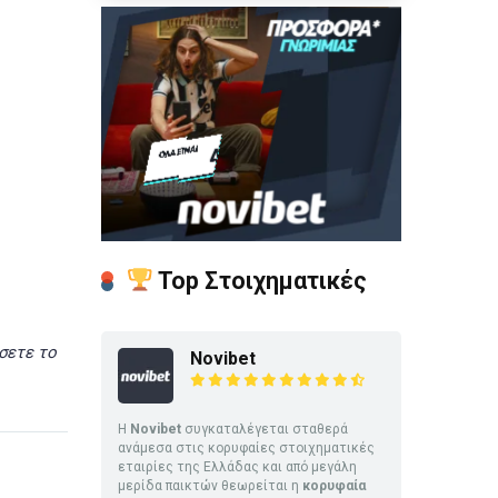
Top Στοιχηματικές
σετε το
Novibet
Η
Novibet
συγκαταλέγεται σταθερά
ανάμεσα στις κορυφαίες στοιχηματικές
εταιρίες της Ελλάδας και από μεγάλη
μερίδα παικτών θεωρείται η
κορυφαία