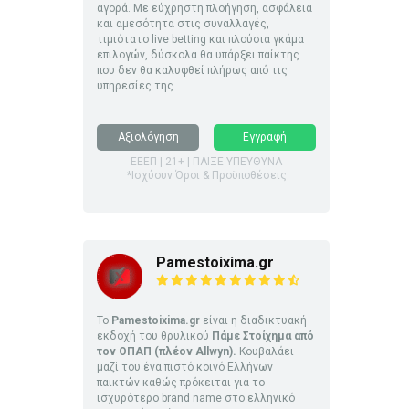
αγορά. Με εύχρηστη πλοήγηση, ασφάλεια
και αμεσότητα στις συναλλαγές,
τιμιότατο live betting και πλούσια γκάμα
επιλογών, δύσκολα θα υπάρξει παίκτης
που δεν θα καλυφθεί πλήρως από τις
υπηρεσίες της.
Αξιολόγηση
Εγγραφή
ΕΕΕΠ | 21+ | ΠΑΙΞΕ ΥΠΕΥΘΥΝΑ
*Ισχύουν Όροι & Προϋποθέσεις
Pamestoixima.gr
Το
Pamestoixima.gr
είναι η διαδικτυακή
εκδοχή του θρυλικού
Πάμε Στοίχημα από
τον ΟΠΑΠ (πλέον Allwyn).
Κουβαλάει
μαζί του ένα πιστό κοινό Ελλήνων
παικτών καθώς πρόκειται για το
ισχυρότερο brand name στο ελληνικό