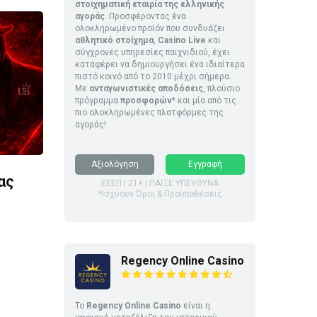
στοιχηματική εταιρία της ελληνικής
αγοράς
. Προσφέροντας ένα
ολοκληρωμένο προϊόν που συνδυάζει
αθλητικό στοίχημα
,
Casino Live
και
σύγχρονες υπηρεσίες παιχνιδιού, έχει
καταφέρει να δημιουργήσει ένα ιδιαίτερα
πιστό κοινό από το 2010 μέχρι σήμερα.
Με
ανταγωνιστικές αποδόσεις
, πλούσιο
πρόγραμμα
προσφορών
* και μία από τις
πιο ολοκληρωμένες πλατφόρμες της
αγοράς!
Αξιολόγηση
Εγγραφή
ας
ΕΕΕΠ | 21+ | ΠΑΙΞΕ ΥΠΕΥΘΥΝΑ
*Ισχύουν Όροι & Προϋποθέσεις
Regency Online Casino
Το
Regency Online Casino
είναι η