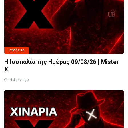
Ισοπαλίες
Η Ισοπαλία της Ημέρας 09/08/26 | Mister
X
4 ώρες ago