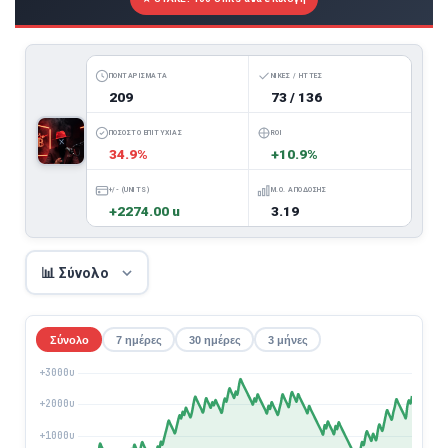
ΠΟΝΤΑΡΊΣΜΑΤΑ
ΝΊΚΕΣ / ΉΤΤΕΣ
209
73 / 136
ΠΟΣΟΣΤΌ ΕΠΙΤΥΧΊΑΣ
ROI
34.9%
+10.9%
+/- (UNITS)
Μ.Ο. ΑΠΌΔΟΣΗΣ
+2274.00 u
3.19
Σύνολο
7 ημέρες
30 ημέρες
3 μήνες