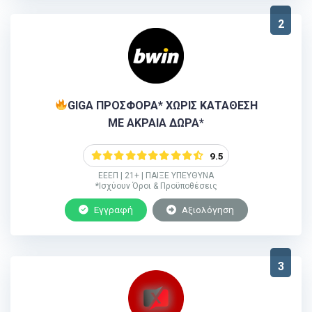
2
GIGA ΠΡΟΣΦΟΡΑ* ΧΩΡΙΣ ΚΑΤΑΘΕΣΗ
ΜΕ ΑΚΡΑΙΑ ΔΩΡΑ*
9.5
ΕΕΕΠ | 21+ | ΠΑΙΞΕ ΥΠΕΥΘΥΝΑ
*Ισχύουν Όροι & Προϋποθέσεις
Εγγραφή
Αξιολόγηση
3