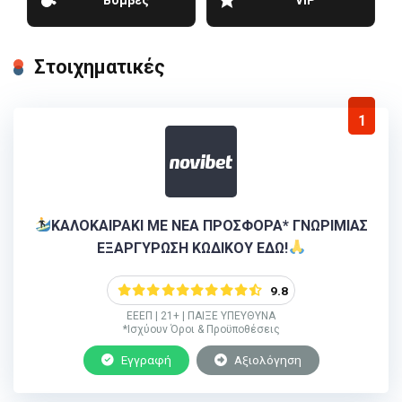
Στοιχηματικές
1
ΚΑΛΟΚΑΙΡΑΚΙ ΜΕ ΝΕΑ ΠΡΟΣΦΟΡΑ* ΓΝΩΡΙΜΙΑΣ
ΕΞΑΡΓΥΡΩΣΗ ΚΩΔΙΚΟΥ ΕΔΩ!
9.8
ΕΕΕΠ | 21+ | ΠΑΙΞΕ ΥΠΕΥΘΥΝΑ
*Ισχύουν Όροι & Προϋποθέσεις
Εγγραφή
Αξιολόγηση