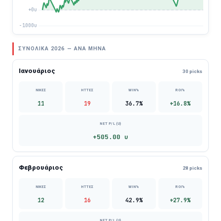
ΣΥΝΟΛΙΚΆ 2026 — ΑΝΆ ΜΉΝΑ
Ιανουάριος
30 picks
ΝΊΚΕΣ
ΉΤΤΕΣ
WIN%
ROI%
11
19
36.7%
+16.8%
NET P/L (U)
+505.00 u
Φεβρουάριος
28 picks
ΝΊΚΕΣ
ΉΤΤΕΣ
WIN%
ROI%
12
16
42.9%
+27.9%
NET P/L (U)