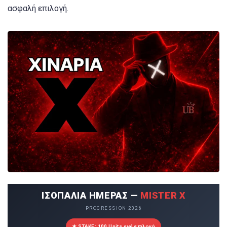
ασφαλή επιλογή.
ΙΣΟΠΑΛΙΑ ΗΜΕΡΑΣ —
MISTER X
PROGRESSION 2026
★ STAKE: 100 Units ανά επιλογή