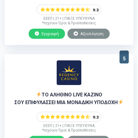
9.3
ΕΕΕΠ | 21+ | ΠΑΙΞΕ ΥΠΕΥΘΥΝΑ
*Ισχύουν Όροι & Προϋποθέσεις
Εγγραφή
Αξιολόγηση
5
ΤΟ ΑΛΗΘΙΝΟ LIVE ΚΑΖΙΝΟ
ΣΟΥ ΕΠΙΦΥΛΑΣΣΕΙ ΜΙΑ ΜΟΝΑΔΙΚΗ ΥΠΟΔΟΧΗ
9.3
ΕΕΕΠ | 21+ | ΠΑΙΞΕ ΥΠΕΥΘΥΝΑ
*Ισχύουν Όροι & Προϋποθέσεις