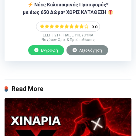
Νέες Καλοκαιρινές Προσφορές*
με έως 650 Δώρα*
ΧΩΡΙΣ ΚΑΤΑΘΕΣΗ
9.0
ΕΕΕΠ | 21+ | ΠΑΙΞΕ ΥΠΕΥΘΥΝΑ
*Ισχύουν Όροι & Προϋποθέσεις
Εγγραφή
Αξιολόγηση
Read More