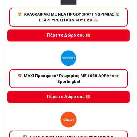
ΚΑΛΟΚΑΙΡΑΚΙ ΜΕ ΝΕΑ ΠΡΟΣΦΟΡΑ* ΓΝΩΡΙΜΙΑΣ
ΕΞΑΡΓΥΡΩΣΗ ΚΩΔΙΚΟΥ ΕΔΩ!
Πάρε το Δώρο σου
MAXI Προσφορά* Γνωριμίας ΜΕ 1050 ΔΩΡΑ* στη
Sportingbet
Πάρε το Δώρο σου