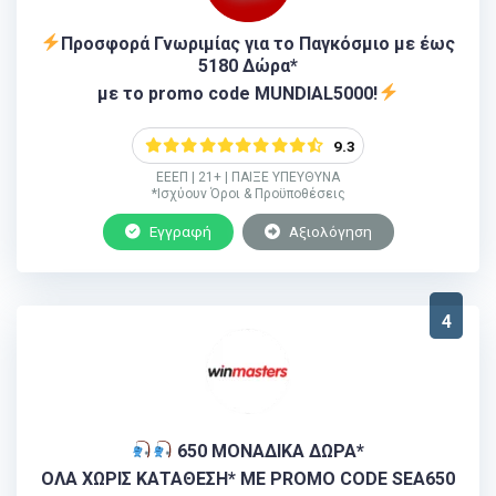
Προσφορά Γνωριμίας για το Παγκόσμιο με έως
5180 Δώρα*
με το promo code MUNDIAL5000!
9.3
ΕΕΕΠ | 21+ | ΠΑΙΞΕ ΥΠΕΥΘΥΝΑ
*Ισχύουν Όροι & Προϋποθέσεις
Εγγραφή
Αξιολόγηση
4
650 ΜΟΝΑΔΙΚΑ ΔΩΡΑ*
ΟΛΑ ΧΩΡΙΣ ΚΑΤΑΘΕΣΗ* ΜΕ PROMO CODE SEA650