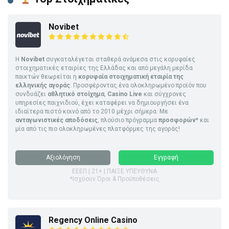
Novibet
Η
Novibet
συγκαταλέγεται σταθερά ανάμεσα στις κορυφαίες
στοιχηματικές εταιρίες της Ελλάδας και από μεγάλη μερίδα
παικτών θεωρείται η
κορυφαία στοιχηματική εταιρία της
ελληνικής αγοράς
. Προσφέροντας ένα ολοκληρωμένο προϊόν που
συνδυάζει
αθλητικό στοίχημα
,
Casino Live
και σύγχρονες
υπηρεσίες παιχνιδιού, έχει καταφέρει να δημιουργήσει ένα
ιδιαίτερα πιστό κοινό από το 2010 μέχρι σήμερα. Με
ανταγωνιστικές αποδόσεις
, πλούσιο πρόγραμμα
προσφορών
* και
μία από τις πιο ολοκληρωμένες πλατφόρμες της αγοράς!
Αξιολόγηση
Εγγραφή
ΕΕΕΠ | 21+ | ΠΑΙΞΕ ΥΠΕΥΘΥΝΑ
*Ισχύουν Όροι & Προϋποθέσεις
Regency Online Casino