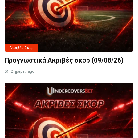
Ακριβές Σκορ
Προγνωστικά Ακριβές σκορ (09/08/26)
2 ημέρες ago