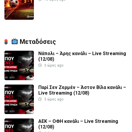
Μεταδόσεις
Νάπολι – Άρης κανάλι – Live Streaming
(12/08)
3 ώρες ago
Παρί Σεν Ζερμέν – Άστον Βίλα κανάλι –
Live Streaming (12/08)
3 ώρες ago
ΑΕΚ – ΟΦΗ κανάλι – Live Streaming
(12/08)