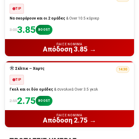
TIP
Να σκοράρουν και οι 2 ομάδες
& Over 10.5 κόρνερ
3.85
3.00
BOOST
ΠΑΊΞΕ ΝΌΜΙΜΑ
Απόδοση 3.85 →
Σέλτικ – Χαρτς
14:30
TIP
Γκολ και οι δύο ομάδες
& συνολικά Over 3.5 γκολ
2.75
2.55
BOOST
ΠΑΊΞΕ ΝΌΜΙΜΑ
Απόδοση 2.75 →