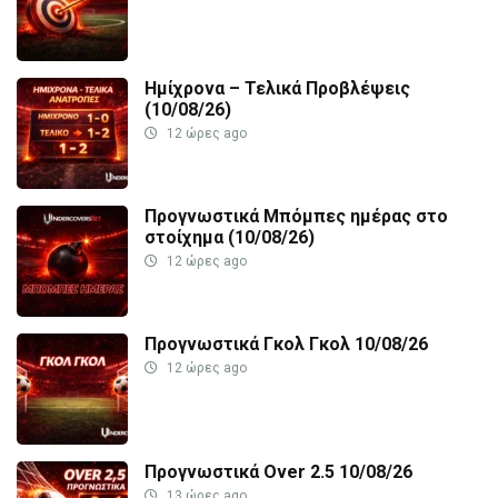
Ημίχρονα – Τελικά Προβλέψεις
(10/08/26)
12 ώρες ago
Προγνωστικά Μπόμπες ημέρας στο
στοίχημα (10/08/26)
12 ώρες ago
Προγνωστικά Γκολ Γκολ 10/08/26
12 ώρες ago
Προγνωστικά Over 2.5 10/08/26
13 ώρες ago