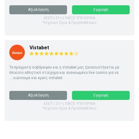
Αξιολόγηση
Εγγραφή
ΕΕΕΠ | 21+ | ΠΑΙΞΕ ΥΠΕΥΘΥΝΑ
*Ισχύουν Όροι & Προϋποθέσεις
Vistabet
Τα πράγματα σοβάρεψαν και η Vistabet μας ξανασυστήνεται με
πλούσιο αθλητικό στοίχημα και ανανεωμένο live casino για να
....νιώσουμε και εμείς vistabet.
Αξιολόγηση
Εγγραφή
ΕΕΕΠ | 21+ | ΠΑΙΞΕ ΥΠΕΥΘΥΝΑ
*Ισχύουν Όροι & Προϋποθέσεις