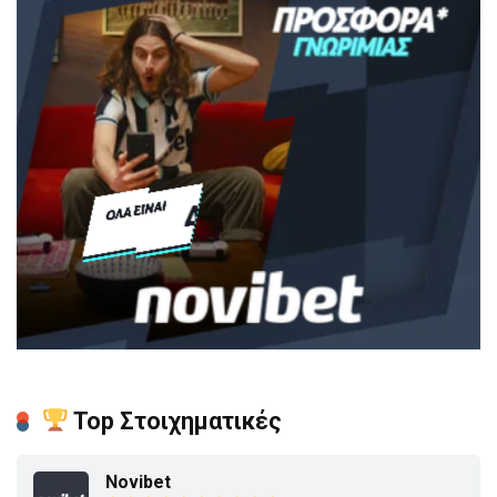
Top Στοιχηματικές
Novibet