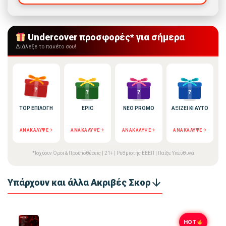
Undercover προσφορές* για σήμερα
Διάλεξε το πακέτο σου!
?
?
?
?
TOP ΕΠΙΛΟΓΉ
EPIC
ΝΈΟ PROMO
ΑΞΊΖΕΙ ΚΙ ΑΥΤΌ
ΑΝΑΚΆΛΥΨΕ
ΑΝΑΚΆΛΥΨΕ
ΑΝΑΚΆΛΥΨΕ
ΑΝΑΚΆΛΥΨΕ
*Ισχύουν Όροι & Προϋποθέσεις | 21+ | Ρυθμιστής ΕΕΕΠ | Παίξε Υπεύθυνα
Υπάρχουν και άλλα Ακριβές Σκορ
Mister X Picks
HOT