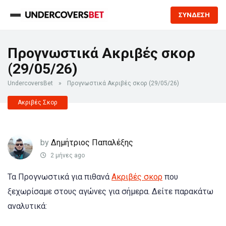
ΣΥΝΔΕΣΗ
Προγνωστικά Ακριβές σκορ
(29/05/26)
UndercoversBet
»
Προγνωστικά Ακριβές σκορ (29/05/26)
Ακριβές Σκορ
by
Δημήτριος Παπαλέξης
2 μήνες ago
Τα Προγνωστικά για πιθανά
Ακριβές σκορ
που
ξεχωρίσαμε στους αγώνες για σήμερα. Δείτε παρακάτω
αναλυτικά: