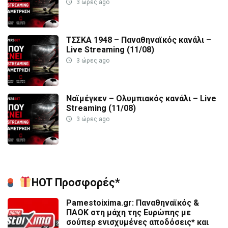
3 ώρες ago
ΤΣΣΚΑ 1948 – Παναθηναϊκός κανάλι –
Live Streaming (11/08)
3 ώρες ago
Ναϊμέγκεν – Ολυμπιακός κανάλι – Live
Streaming (11/08)
3 ώρες ago
HOT Προσφορές*
Pamestoixima.gr: Παναθηναϊκός &
ΠΑΟΚ στη μάχη της Ευρώπης με
σούπερ ενισχυμένες αποδόσεις* και