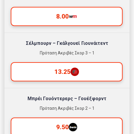
8.00
Σέλμπουρν – Γκάλγουεϊ Γιουνάιτεντ
Πρόταση Ακριβές Σκορ 3 – 1
13.25
Μπρέι Γουόντερερς – Γουέξφορντ
Πρόταση Ακριβές Σκορ 2 – 1
9.50