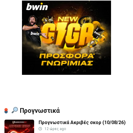
Προγνωστικά
Προγνωστικά Ακριβές σκορ (10/08/26)
12 ώρες ago