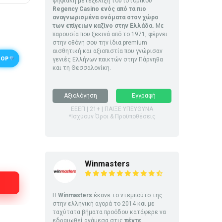
ψηφιακή μετεξέλιξη του ιστορικού
Regency Casino ενός από τα πιο
αναγνωρισμένα ονόματα στον χώρο
των επίγειων καζίνο στην Ελλάδα.
Με
παρουσία που ξεκινά από το 1971, φέρνει
στην οθόνη σου την ίδια premium
αισθητική και αξιοπιστία που γνώρισαν
TOP
γενιές Ελλήνων παικτών στην Πάρνηθα
και τη Θεσσαλονίκη.
Αξιολόγηση
Εγγραφή
ΕΕΕΠ | 21+ | ΠΑΙΞΕ ΥΠΕΥΘΥΝΑ
*Ισχύουν Όροι & Προϋποθέσεις
Winmasters
Η
Winmasters
έκανε το ντεμπούτο της
στην ελληνική αγορά το 2014 και με
ταχύτατα βήματα προόδου κατάφερε να
εδραιωθεί ανάμεσα στις
πέντε