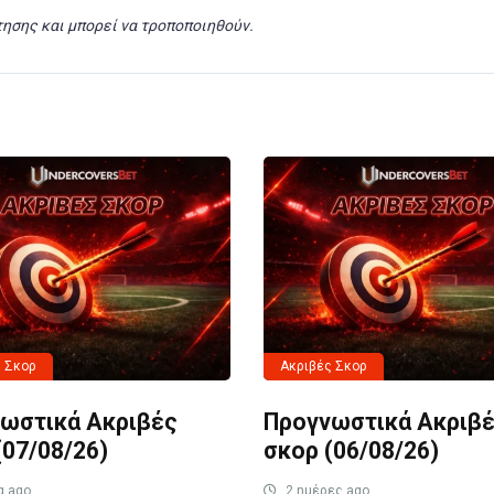
τησης και μπορεί να τροποποιηθούν.
ς Σκορ
Ακριβές Σκορ
ωστικά Ακριβές
Προγνωστικά Ακριβ
(07/08/26)
σκορ (06/08/26)
α ago
2 ημέρες ago