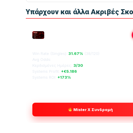
Υπάρχουν και άλλα Ακριβές Σκ
Mister X Picks
Απρίλιος
Win Rate (Singles):
31.67%
(38/120)
Avg Odds:
3.00
Κερδισμένες Ημέρες:
3/30
Systems Profit:
+€5.186
Systems ROI:
+173%
Mister X Συνδρομή