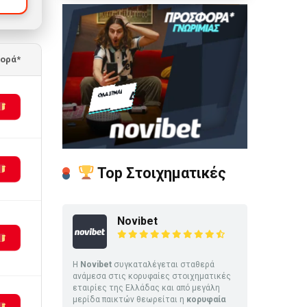
ορά*
Top Στοιχηματικές
Novibet
Η
Novibet
συγκαταλέγεται σταθερά
ανάμεσα στις κορυφαίες στοιχηματικές
εταιρίες της Ελλάδας και από μεγάλη
μερίδα παικτών θεωρείται η
κορυφαία