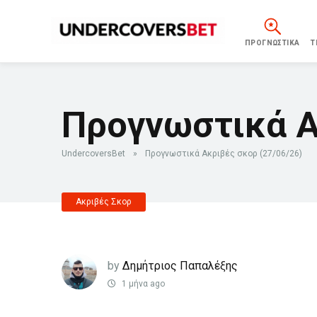
ΠΡΟΓΝΩΣΤΙΚΑ
Τ
Προγνωστικά Α
UndercoversBet
»
Προγνωστικά Ακριβές σκορ (27/06/26)
Ακριβές Σκορ
by
Δημήτριος Παπαλέξης
1 μήνα ago