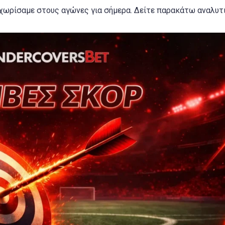
χωρίσαμε στους αγώνες για σήμερα. Δείτε παρακάτω αναλυτι