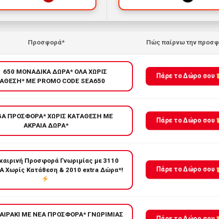
Προσφορά*
Πώς παίρνω την προσφ
650 ΜΟΝΑΔΙΚΑ ΔΩΡΑ* ΟΛΑ ΧΩΡΙΣ
Πάρε το Δώρο σου
ΑΘΕΣΗ* ΜΕ PROMO CODE SEA650
A ΠΡΟΣΦΟΡΑ* ΧΩΡΙΣ ΚΑΤΑΘΕΣΗ ΜΕ
Πάρε το Δώρο σου
ΑΚΡΑΙΑ ΔΩΡΑ*
καιρινή Προσφορά Γνωριμίας με 3110
Πάρε το Δώρο σου
Α Χωρίς Κατάθεση & 2010 extra Δώρα*!
ΑΙΡΑΚΙ ΜΕ ΝΕΑ ΠΡΟΣΦΟΡΑ* ΓΝΩΡΙΜΙΑΣ
Πάρε το Δώρο σου