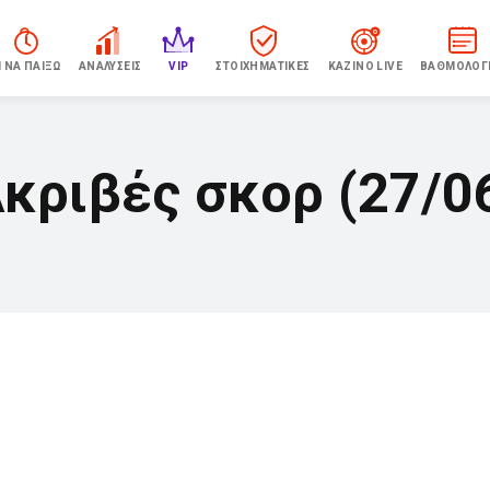
Ι ΝΑ ΠΑΙΞΩ
ΑΝΑΛΥΣΕΙΣ
VIP
ΣΤΟΙΧΗΜΑΤΙΚΕΣ
KAZINO LIVE
ΒΑΘΜΟΛΟΓ
κριβές σκορ (27/0