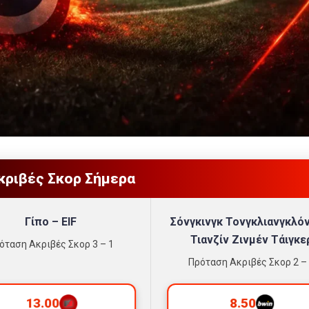
ριβές Σκορ Σήμερα
Γίπο – EIF
Σόνγκινγκ Τονγκλιανγκλόν
Τιανζίν Ζινμέν Τάιγκε
όταση Ακριβές Σκορ 3 – 1
Πρόταση Ακριβές Σκορ 2 –
13.00
8.50