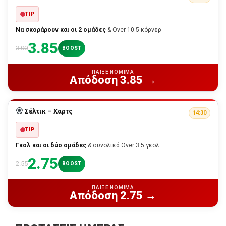
TIP
Να σκοράρουν και οι 2 ομάδες
& Over 10.5 κόρνερ
3.85
3.00
BOOST
ΠΑΊΞΕ ΝΌΜΙΜΑ
Απόδοση 3.85 →
Σέλτικ – Χαρτς
14:30
TIP
Γκολ και οι δύο ομάδες
& συνολικά Over 3.5 γκολ
2.75
2.55
BOOST
ΠΑΊΞΕ ΝΌΜΙΜΑ
Απόδοση 2.75 →