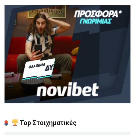
Top Στοιχηματικές