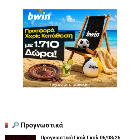
Προγνωστικά
Προγνωστικά Γκολ Γκολ 06/08/26