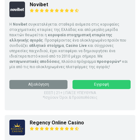
Novibet
Η
Novibet
συγκαταλέγεται σταθερά ανάμεσα στις κορυφαίες
στοιχηματικές εταιρίες της Ελλάδας και από μεγάλη μερίδα
παικτών θεωρείται η
κορυφαία στοιχηματική εταιρία της
ελληνικής αγοράς
. Προσφέροντας ένα ολοκληρωμένο προϊόν που
συνδυάζει
αθλητικό στοίχημα
,
Casino Live
και σύγχρονες
υπηρεσίες παιχνιδιού, έχει καταφέρει να δημιουργήσει ένα
ιδιαίτερα πιστό κοινό από το 2010 μέχρι σήμερα. Με
ανταγωνιστικές αποδόσεις
, πλούσιο πρόγραμμα
προσφορών
* και
μία από τις πιο ολοκληρωμένες πλατφόρμες της αγοράς!
Αξιολόγηση
Εγγραφή
ΕΕΕΠ | 21+ | ΠΑΙΞΕ ΥΠΕΥΘΥΝΑ
*Ισχύουν Όροι & Προϋποθέσεις
Regency Online Casino