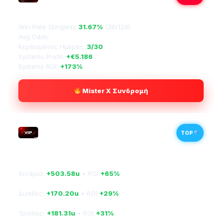
Απρίλιος
Win Rate (Singles):
31.67%
(38/120)
Avg Odds:
3.00
Κερδισμένες Ημέρες:
3/30
Systems Profit:
+€5.186
Systems ROI:
+173%
Mister X Συνδρομή
VIP ALL-IN-ONE
TOP
2026 Progression
Χινάρια:
+503.58u
• ROI
+65%
Δυάδες:
+170.20u
• ROI
+29%
Τριάδες:
+181.31u
• ROI
+31%