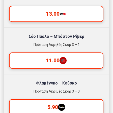
13.00
Σάο Πάολο – Μπόστον Ρίβερ
Πρόταση Ακριβές Σκορ 3 – 1
11.00
Φλαμένγκο – Κούσκο
Πρόταση Ακριβές Σκορ 3 – 0
5.90