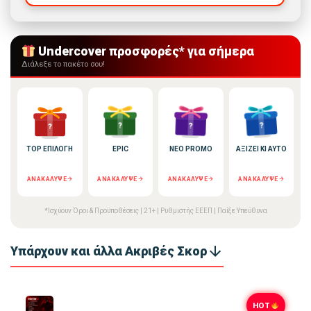
Undercover προσφορές* για σήμερα
Διάλεξε το πακέτο σου!
?
?
?
?
TOP ΕΠΙΛΟΓΉ
EPIC
ΝΈΟ PROMO
ΑΞΊΖΕΙ ΚΙ ΑΥΤΌ
ΑΝΑΚΆΛΥΨΕ
ΑΝΑΚΆΛΥΨΕ
ΑΝΑΚΆΛΥΨΕ
ΑΝΑΚΆΛΥΨΕ
*Ισχύουν Όροι & Προϋποθέσεις | 21+ | Ρυθμιστής ΕΕΕΠ | Παίξε Υπεύθυνα
Υπάρχουν και άλλα Ακριβές Σκορ
Mister X Picks
HOT