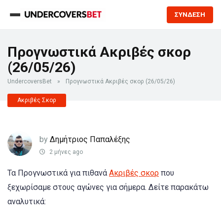
ΣΥΝΔΕΣΗ
Προγνωστικά Ακριβές σκορ
(26/05/26)
UndercoversBet
»
Προγνωστικά Ακριβές σκορ (26/05/26)
Ακριβές Σκορ
by
Δημήτριος Παπαλέξης
2 μήνες ago
Τα Προγνωστικά για πιθανά
Ακριβές σκορ
που
ξεχωρίσαμε στους αγώνες για σήμερα. Δείτε παρακάτω
αναλυτικά: