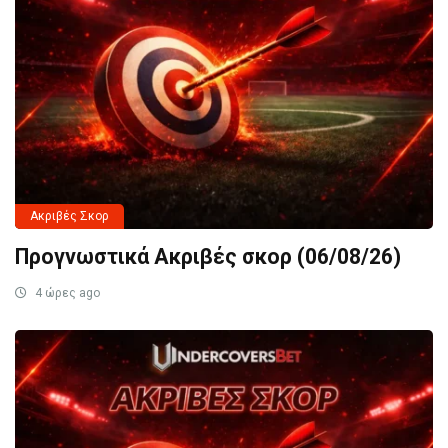
Ακριβές Σκορ
Προγνωστικά Ακριβές σκορ (06/08/26)
4 ώρες ago