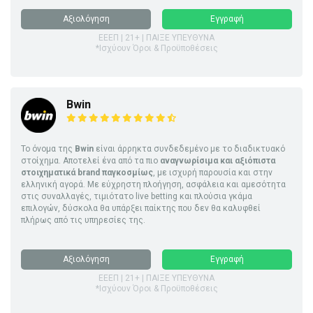
Αξιολόγηση
Εγγραφή
ΕΕΕΠ | 21+ | ΠΑΙΞΕ ΥΠΕΥΘΥΝΑ
*Ισχύουν Όροι & Προϋποθέσεις
Bwin
Το όνομα της
Bwin
είναι άρρηκτα συνδεδεμένο με το διαδικτυακό
στοίχημα. Αποτελεί ένα από τα πιο
αναγνωρίσιμα και αξιόπιστα
στοιχηματικά brand παγκοσμίως
, με ισχυρή παρουσία και στην
ελληνική αγορά. Με εύχρηστη πλοήγηση, ασφάλεια και αμεσότητα
στις συναλλαγές, τιμιότατο live betting και πλούσια γκάμα
επιλογών, δύσκολα θα υπάρξει παίκτης που δεν θα καλυφθεί
πλήρως από τις υπηρεσίες της.
Αξιολόγηση
Εγγραφή
ΕΕΕΠ | 21+ | ΠΑΙΞΕ ΥΠΕΥΘΥΝΑ
*Ισχύουν Όροι & Προϋποθέσεις