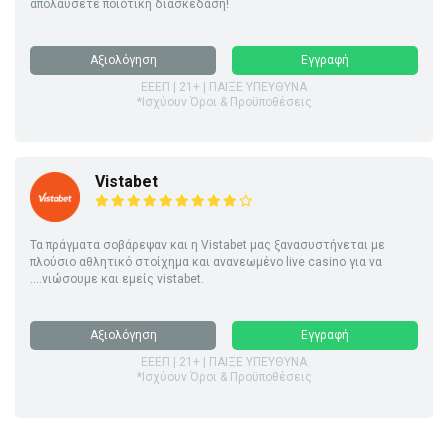
απολαύσετε ποιοτική διασκέδαση!
Αξιολόγηση
Εγγραφή
ΕΕΕΠ | 21+ | ΠΑΙΞΕ ΥΠΕΥΘΥΝΑ
*Ισχύουν Όροι & Προϋποθέσεις
Vistabet
Τα πράγματα σοβάρεψαν και η Vistabet μας ξανασυστήνεται με
πλούσιο αθλητικό στοίχημα και ανανεωμένο live casino για να
....νιώσουμε και εμείς vistabet.
Αξιολόγηση
Εγγραφή
ΕΕΕΠ | 21+ | ΠΑΙΞΕ ΥΠΕΥΘΥΝΑ
*Ισχύουν Όροι & Προϋποθέσεις