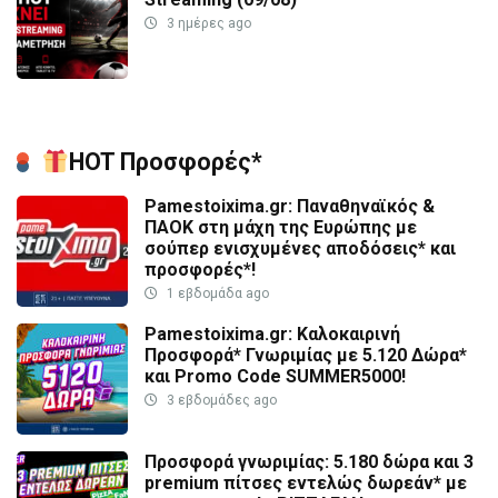
3 ημέρες ago
HOT Προσφορές*
Pamestoixima.gr: Παναθηναϊκός &
ΠΑΟΚ στη μάχη της Ευρώπης με
σούπερ ενισχυμένες αποδόσεις* και
προσφορές*!
1 εβδομάδα ago
Pamestoixima.gr: Καλοκαιρινή
Προσφορά* Γνωριμίας με 5.120 Δώρα*
και Promo Code SUMMER5000!
3 εβδομάδες ago
Προσφορά γνωριμίας: 5.180 δώρα και 3
premium πίτσες εντελώς δωρεάν* με