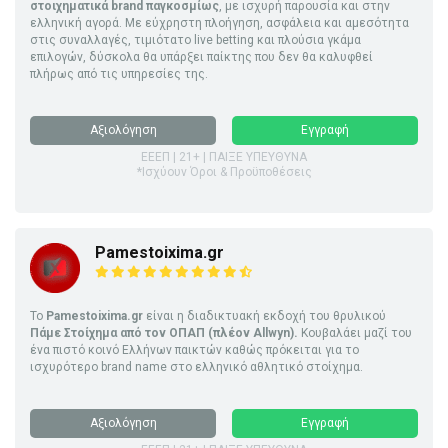
στοιχηματικά brand παγκοσμίως
, με ισχυρή παρουσία και στην
ελληνική αγορά. Με εύχρηστη πλοήγηση, ασφάλεια και αμεσότητα
στις συναλλαγές, τιμιότατο live betting και πλούσια γκάμα
επιλογών, δύσκολα θα υπάρξει παίκτης που δεν θα καλυφθεί
πλήρως από τις υπηρεσίες της.
Αξιολόγηση
Εγγραφή
ΕΕΕΠ | 21+ | ΠΑΙΞΕ ΥΠΕΥΘΥΝΑ
*Ισχύουν Όροι & Προϋποθέσεις
Pamestoixima.gr
Το
Pamestoixima.gr
είναι η διαδικτυακή εκδοχή του θρυλικού
Πάμε Στοίχημα από τον ΟΠΑΠ (πλέον Allwyn).
Κουβαλάει μαζί του
ένα πιστό κοινό Ελλήνων παικτών καθώς πρόκειται για το
ισχυρότερο brand name στο ελληνικό αθλητικό στοίχημα.
Αξιολόγηση
Εγγραφή