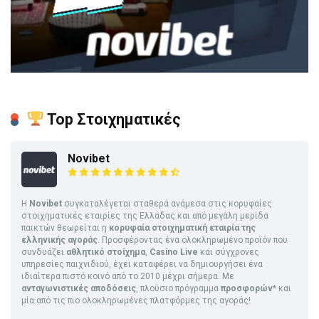
Top Στοιχηματικές
Novibet
Η
Novibet
συγκαταλέγεται σταθερά ανάμεσα στις κορυφαίες
στοιχηματικές εταιρίες της Ελλάδας και από μεγάλη μερίδα
παικτών θεωρείται η
κορυφαία στοιχηματική εταιρία της
ελληνικής αγοράς
. Προσφέροντας ένα ολοκληρωμένο προϊόν που
συνδυάζει
αθλητικό στοίχημα
,
Casino Live
και σύγχρονες
υπηρεσίες παιχνιδιού, έχει καταφέρει να δημιουργήσει ένα
ιδιαίτερα πιστό κοινό από το 2010 μέχρι σήμερα. Με
ανταγωνιστικές αποδόσεις
, πλούσιο πρόγραμμα
προσφορών
* και
μία από τις πιο ολοκληρωμένες πλατφόρμες της αγοράς!