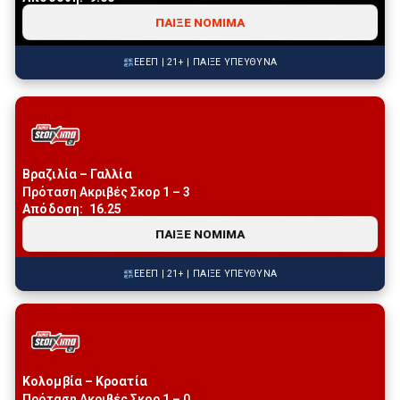
ΠΑΙΞΕ ΝΟΜΙΜΑ
ΕΕΕΠ | 21+ | ΠΑΙΞΕ ΥΠΕΥΘΥΝΑ
Βραζιλία – Γαλλία
Πρόταση Ακριβές Σκορ 1 – 3
Απόδοση:
16.25
ΠΑΙΞΕ ΝΟΜΙΜΑ
ΕΕΕΠ | 21+ | ΠΑΙΞΕ ΥΠΕΥΘΥΝΑ
Κολομβία – Κροατία
Πρόταση Ακριβές Σκορ 1 – 0