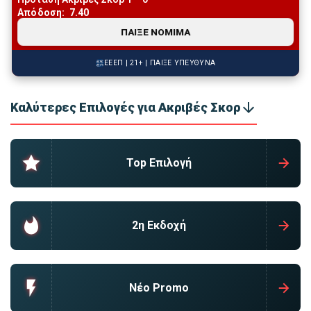
Απόδοση:
7.40
ΠΑΙΞΕ ΝΟΜΙΜΑ
ΕΕΕΠ | 21+ | ΠΑΙΞΕ ΥΠΕΥΘΥΝΑ
Καλύτερες Επιλογές για Ακριβές Σκορ
Top Επιλογή
2η Εκδοχή
Νέο Promo