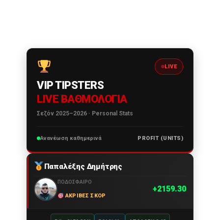
LIVE
VIP TIPSTERS
LIVE ΒΑΘΜΟΛΟΓΊΑ
Σεζόν 2025–2026 · Personal Stats
Ανανέωση καθημερινά
PROFIT (UNITS)
Παπαλέξης Δημήτρης
ΠΟΔΌΣΦΑΙΡΟ
2159.30
ΑΚΡΙΒΈΣ ΣΚΟΡ