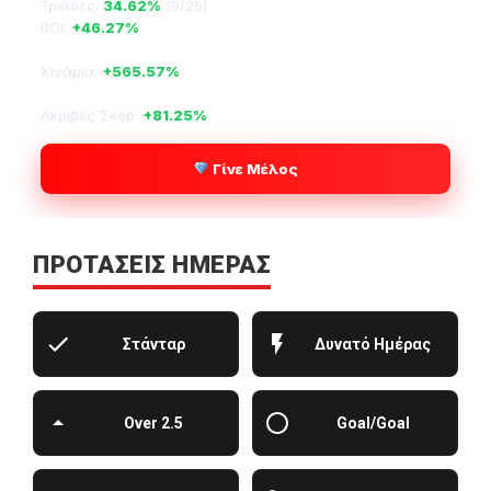
Τριάδες:
34.62%
(9/26)
ROI:
+46.27%
Χινάρια:
+565.57%
Ακριβές Σκορ:
+81.25%
Γίνε Μέλος
ΠΡΟΤΆΣΕΙΣ ΗΜΈΡΑΣ
Στάνταρ
Δυνατό Ημέρας
Over 2.5
Goal/Goal