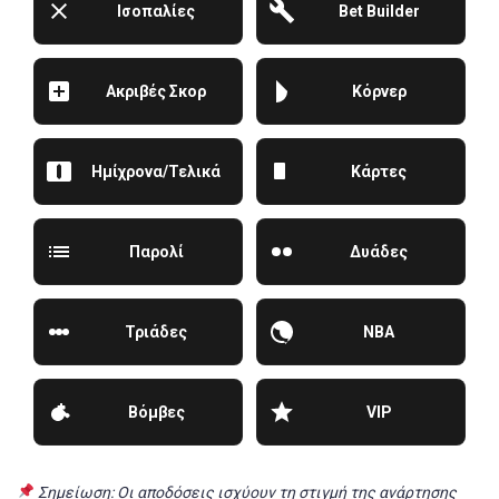
Ισοπαλίες
Bet Builder
Ακριβές Σκορ
Κόρνερ
Ημίχρονα/Τελικά
Κάρτες
Παρολί
Δυάδες
Τριάδες
NBA
Βόμβες
VIP
Σημείωση: Οι αποδόσεις ισχύουν τη στιγμή της ανάρτησης