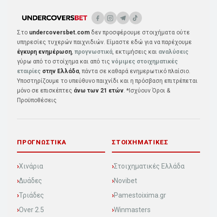
Στο
undercoversbet.com
δεν προσφέρουμε στοιχήματα ούτε
υπηρεσίες τυχερών παιχνιδιών. Είμαστε εδώ για να παρέχουμε
έγκυρη ενημέρωση
,
προγνωστικά
, εκτιμήσεις και
αναλύσεις
γύρω από το στοίχημα και από τις
νόμιμες στοιχηματικές
εταιρίες
στην Ελλάδα
, πάντα σε καθαρά ενημερωτικό πλαίσιο.
Υποστηρίζουμε το υπεύθυνο παιχνίδι και η πρόσβαση επιτρέπεται
μόνο σε επισκέπτες
άνω των 21 ετών
. *Ισχύουν Όροι &
Προϋποθέσεις
ΠΡΟΓΝΩΣΤΙΚΆ
ΣΤΟΙΧΗΜΑΤΙΚΈΣ
Χινάρια
Στοιχηματικές Ελλάδα
Δυάδες
Novibet
Τριάδες
Pamestoixima.gr
Over 2.5
Winmasters