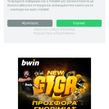
Τα πράγματα σοβάρεψαν και η Vistabet μας ξανασυστήνεται με
πλούσιο αθλητικό στοίχημα και ανανεωμένο live casino για να
....νιώσουμε και εμείς vistabet.
Αξιολόγηση
Εγγραφή
ΕΕΕΠ | 21+ | ΠΑΙΞΕ ΥΠΕΥΘΥΝΑ
*Ισχύουν Όροι & Προϋποθέσεις