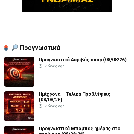
Προγνωστικά
Προγνωστικά Ακριβές σκορ (08/08/26)
7 ώρες ago
Ημίχρονα – Τελικά Προβλέψεις
(08/08/26)
7 ώρες ago
Προγνωστικά Μπόμπες ημέρας στο