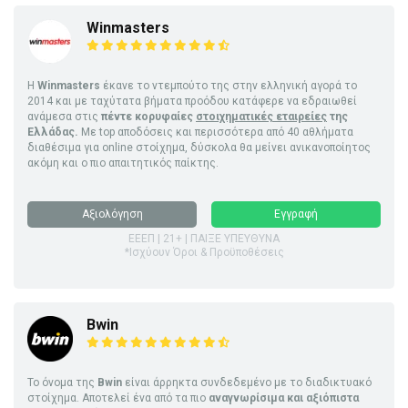
Winmasters
Η
Winmasters
έκανε το ντεμπούτο της στην ελληνική αγορά το
2014 και με ταχύτατα βήματα προόδου κατάφερε να εδραιωθεί
ανάμεσα στις
πέντε κορυφαίες
στοιχηματικές εταιρείες
της
Ελλάδας.
Με top αποδόσεις και περισσότερα από 40 αθλήματα
διαθέσιμα για online στοίχημα, δύσκολα θα μείνει ανικανοποίητος
ακόμη και ο πιο απαιτητικός παίκτης.
Αξιολόγηση
Εγγραφή
ΕΕΕΠ | 21+ | ΠΑΙΞΕ ΥΠΕΥΘΥΝΑ
*Ισχύουν Όροι & Προϋποθέσεις
Bwin
Το όνομα της
Bwin
είναι άρρηκτα συνδεδεμένο με το διαδικτυακό
στοίχημα. Αποτελεί ένα από τα πιο
αναγνωρίσιμα και αξιόπιστα