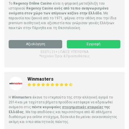
Το
Regency Online Casino
είναι η ψηφιακή μετεξέλιξη του
ιστορικού
Regency Casino ενός από τα πιο αναγνωρισμένα
ονόματα στον χώρο των επίγειων καζίνο στην Ελλάδα.
Με
παρουσία που ξεκινά από το 1971, φέρνει στην οθόνη σου την ίδια
premium αισθητική και αξιοπιστία που γνώρισαν γενιές Ελλήνων
παικτών στην Πάρνηθα και τη Θεσσαλονίκη.
Αξιολόγηση
Εγγραφή
ΕΕΕΠ | 21+ | ΠΑΙΞΕ ΥΠΕΥΘΥΝΑ
*Ισχύουν Όροι & Προϋποθέσεις
Winmasters
Η
Winmasters
έκανε το ντεμπούτο της στην ελληνική αγορά το
2014 και με ταχύτατα βήματα προόδου κατάφερε να εδραιωθεί
ανάμεσα στις
πέντε κορυφαίες
στοιχηματικές εταιρείες
της
Ελλάδας.
Με top αποδόσεις και περισσότερα από 40 αθλήματα
διαθέσιμα για online στοίχημα, δύσκολα θα μείνει ανικανοποίητος
ακόμη και ο πιο απαιτητικός παίκτης.