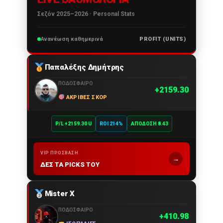
Σεζόν 2025–2026 · Personal Stats
Ανανέωση καθημερινά
PROFIT (UNITS)
Παπαλέξης Δημήτρης
ΠΟΔΌΣΦΑΙΡΟ
2159.30
ΑΚΡΙΒΈΣ ΣΚΟΡ
P/L +2159.30 U
ROI 214%
ΑΠΌΔΟΣΗ 8.43
VIP ΠΡΌΣΒΑΣΗ
→
ΔΕΣ ΤΑ PICKS ΤΟΥ
Mister X
ΠΟΔΌΣΦΑΙΡΟ
410.98