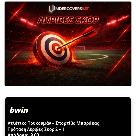
Ατλέτικο Τουκουμάν – Σπορτίβο Μπαράκας
Πρόταση Ακριβές Σκορ 2 – 1
Απόδοση:
9.00