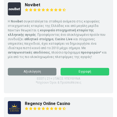
Novibet
Η
Novibet
συγκαταλέγεται σταθερά ανάμεσα στις κορυφαίες
στοιχηματικές εταιρίες της Ελλάδας και από μεγάλη μερίδα
παικτών θεωρείται η
κορυφαία στοιχηματική εταιρία της
ελληνικής αγοράς
. Προσφέροντας ένα ολοκληρωμένο προϊόν που
συνδυάζει
αθλητικό στοίχημα
,
Casino Live
και σύγχρονες
υπηρεσίες παιχνιδιού, έχει καταφέρει να δημιουργήσει ένα
ιδιαίτερα πιστό κοινό από το 2010 μέχρι σήμερα. Με
ανταγωνιστικές αποδόσεις
, πλούσιο πρόγραμμα
προσφορών
* και
μία από τις πιο ολοκληρωμένες πλατφόρμες της αγοράς!
Αξιολόγηση
Εγγραφή
ΕΕΕΠ | 21+ | ΠΑΙΞΕ ΥΠΕΥΘΥΝΑ
*Ισχύουν Όροι & Προϋποθέσεις
Regency Online Casino