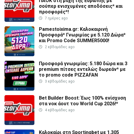
ΠΑΟΚ στη μάχη της Ευρώπης με
σούπερ ενισχυμένες αποδόσεις* και
προσφορές*!
7 ημέρες ago
Pamestoixima.gr: Καλοκαιρινή
Προσφορά* Γνωριμίας με 5.120 Δώρα*
και Promo Code SUMMER5000!
2 εβδομάδες ago
Προσφορά γνωριμίας: 5.180 δώρα και 3
premium πίτσες εντελώς δωρεάν* με
το promo code PIZZAFAN
3 εβδομάδες ago
Bet Builder Boost: Έως 100% ενίσχυση
στα νοκ άουτ του World Cup 2026!*
4 εβδομάδες ago
Καλοκαίρι στη Sportingbet με 1.305