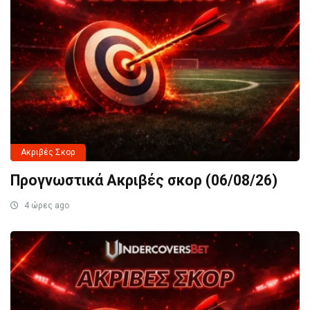
Ακριβές Σκορ
Προγνωστικά Ακριβές σκορ (06/08/26)
4 ώρες ago