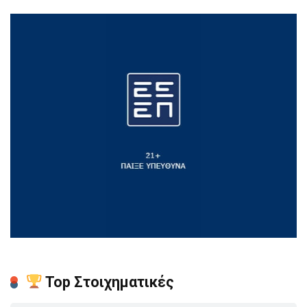
Top Στοιχηματικές