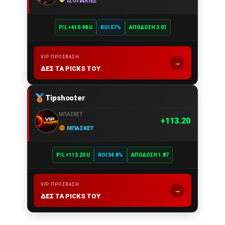
ΙΣΟΠΑΛΊΕΣ
P/L +410.98 U
ROI 57%
ΑΠΌΔΟΣΗ 3.01
VIP ΠΡΌΣΒΑΣΗ
→
ΔΕΣ ΤΑ PICKS ΤΟΥ
Tipshooter
ΜΠΆΣΚΕΤ
113.20
ΜΠΆΣΚΕΤ
P/L +113.20 U
ROI 34.8%
ΑΠΌΔΟΣΗ 1.87
VIP ΠΡΌΣΒΑΣΗ
→
ΔΕΣ ΤΑ PICKS ΤΟΥ