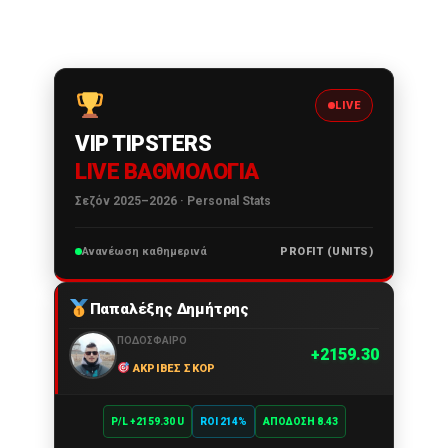
LIVE
VIP TIPSTERS
LIVE ΒΑΘΜΟΛΟΓΊΑ
Σεζόν 2025–2026 · Personal Stats
Ανανέωση καθημερινά
PROFIT (UNITS)
Παπαλέξης Δημήτρης
ΠΟΔΌΣΦΑΙΡΟ
2159.30
ΑΚΡΙΒΈΣ ΣΚΟΡ
P/L +2159.30 U
ROI 214%
ΑΠΌΔΟΣΗ 8.43