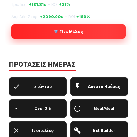
Τριάδες:
+181.31u
• ROI
+31%
Ακριβές Σκορ:
+2099.90u
• ROI
+189%
Γίνε Μέλος
ΠΡΟΤΆΣΕΙΣ ΗΜΈΡΑΣ
Στάνταρ
Δυνατό Ημέρας
Over 2.5
Goal/Goal
Ισοπαλίες
Bet Builder