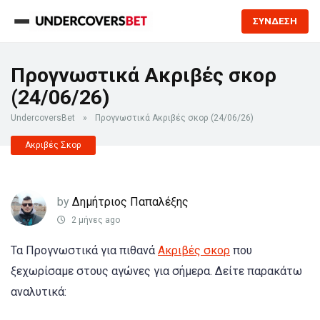
ΣΥΝΔΕΣΗ
Προγνωστικά Ακριβές σκορ
(24/06/26)
UndercoversBet
»
Προγνωστικά Ακριβές σκορ (24/06/26)
Ακριβές Σκορ
by
Δημήτριος Παπαλέξης
2 μήνες ago
Τα Προγνωστικά για πιθανά
Ακριβές σκορ
που
ξεχωρίσαμε στους αγώνες για σήμερα. Δείτε παρακάτω
αναλυτικά: