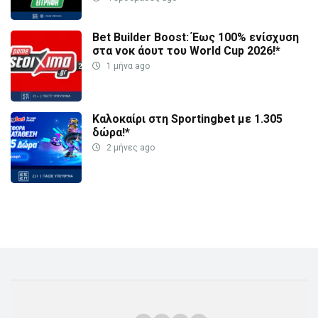
Bet Builder Boost: Έως 100% ενίσχυση
στα νοκ άουτ του World Cup 2026!*
1 μήνα ago
Καλοκαίρι στη Sportingbet με 1.305
δώρα!*
2 μήνες ago