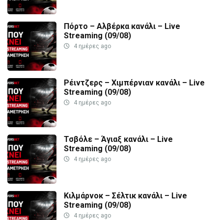
Πόρτο – Αλβέρκα κανάλι – Live
Streaming (09/08)
4 ημέρες ago
Ρέιντζερς – Χιμπέρνιαν κανάλι – Live
Streaming (09/08)
4 ημέρες ago
Τσβόλε – Άγιαξ κανάλι – Live
Streaming (09/08)
4 ημέρες ago
Κιλμάρνοκ – Σέλτικ κανάλι – Live
Streaming (09/08)
4 ημέρες ago