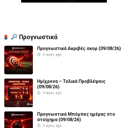
Προγνωστικά
Προγνωστικά Ακριβές σκορ (09/08/26)
9 ώρες ago
Ημίχρονα – Τελικά Προβλέψεις
(09/08/26)
9 ώρες ago
Προγνωστικά Μπόμπες ημέρας στο
στοίχημα (09/08/26)
9 ώρες ago