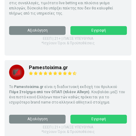
στις συναλλαγές, τιμιότατο live betting και πλούσια γκάμα
επιλογών, δύσκολα θα υπάρξει παίκτης που δεν θα καλυφθεί
πλήρως από τις υπηρεσίες της.
Αξιολόγηση
Εγγραφή
ΕΕΕΠ | 21+ | ΠΑΙΞΕ ΥΠΕΥΘΥΝΑ
*Ισχύουν Όροι & Προϋποθέσεις
Pamestoixima.gr
Το
Pamestoixima.gr
είναι η διαδικτυακή εκδοχή του θρυλικού
Πάμε Στοίχημα από τον ΟΠΑΠ (πλέον Allwyn).
Κουβαλάει μαζί του
ένα πιστό κοινό Ελλήνων παικτών καθώς πρόκειται για το
ισχυρότερο brand name στο ελληνικό αθλητικό στοίχημα.
Αξιολόγηση
Εγγραφή
ΕΕΕΠ | 21+ | ΠΑΙΞΕ ΥΠΕΥΘΥΝΑ
*Ισχύουν Όροι & Προϋποθέσεις