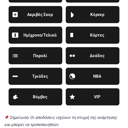
Ακριβές Σκορ
Κόρνερ
Ημίχρονα/Τελικά
Κάρτες
Παρολί
Δυάδες
Τριάδες
NBA
Βόμβες
VIP
Σημείωση: Οι αποδόσεις ισχύουν τη στιγμή της ανάρτησης
και μπορεί να τροποποιηθούν.