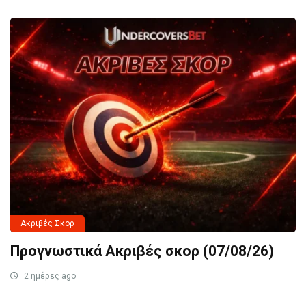
Ακριβές Σκορ
Προγνωστικά Ακριβές σκορ (07/08/26)
2 ημέρες ago