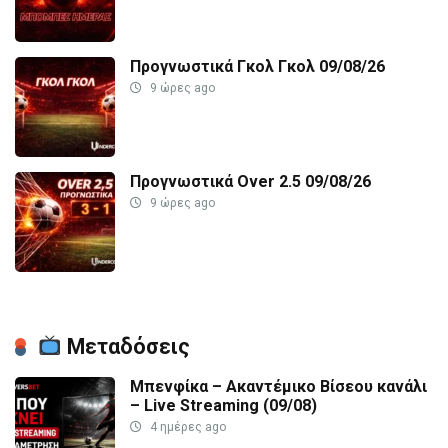
Προγνωστικά Γκολ Γκολ 09/08/26
9 ώρες ago
Προγνωστικά Over 2.5 09/08/26
9 ώρες ago
Μεταδόσεις
Μπενφίκα – Ακαντέμικο Βίσεου κανάλι
– Live Streaming (09/08)
4 ημέρες ago