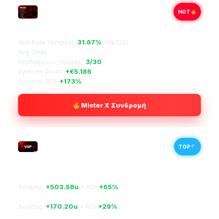
Mister X Picks
HOT
Απρίλιος
Win Rate (Singles):
31.67%
(38/120)
Avg Odds:
3.00
Κερδισμένες Ημέρες:
3/30
Systems Profit:
+€5.186
Systems ROI:
+173%
Mister X Συνδρομή
VIP ALL-IN-ONE
TOP
2026 Progression
Χινάρια:
+503.58u
• ROI
+65%
Δυάδες:
+170.20u
• ROI
+29%