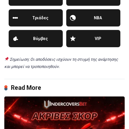
Τριάδες
NBA
Βόμβες
VIP
Σημείωση: Οι αποδόσεις ισχύουν τη στιγμή της ανάρτησης
και μπορεί να τροποποιηθούν.
Read More