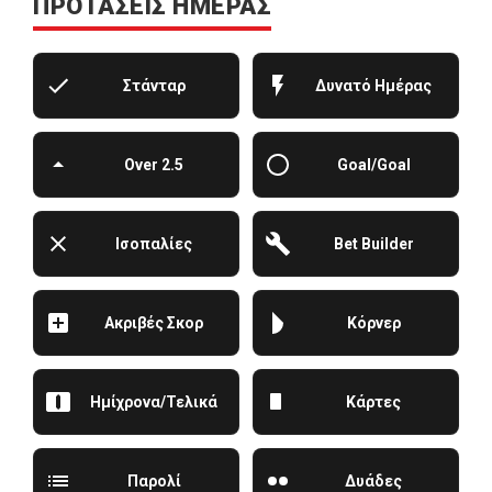
ΠΡΟΤΆΣΕΙΣ ΗΜΈΡΑΣ
Στάνταρ
Δυνατό Ημέρας
Over 2.5
Goal/Goal
Ισοπαλίες
Bet Builder
Ακριβές Σκορ
Κόρνερ
Ημίχρονα/Τελικά
Κάρτες
Παρολί
Δυάδες