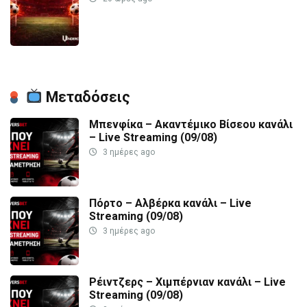
Μεταδόσεις
Μπενφίκα – Ακαντέμικο Βίσεου κανάλι
– Live Streaming (09/08)
3 ημέρες ago
Πόρτο – Αλβέρκα κανάλι – Live
Streaming (09/08)
3 ημέρες ago
Ρέιντζερς – Χιμπέρνιαν κανάλι – Live
Streaming (09/08)