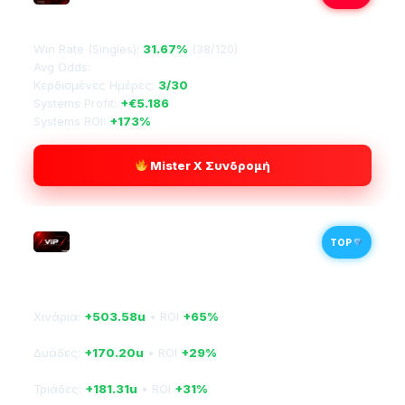
Απρίλιος
Win Rate (Singles):
31.67%
(38/120)
Avg Odds:
3.00
Κερδισμένες Ημέρες:
3/30
Systems Profit:
+€5.186
Systems ROI:
+173%
Mister X Συνδρομή
VIP ALL-IN-ONE
TOP
2026 Progression
Χινάρια:
+503.58u
• ROI
+65%
Δυάδες:
+170.20u
• ROI
+29%
Τριάδες:
+181.31u
• ROI
+31%