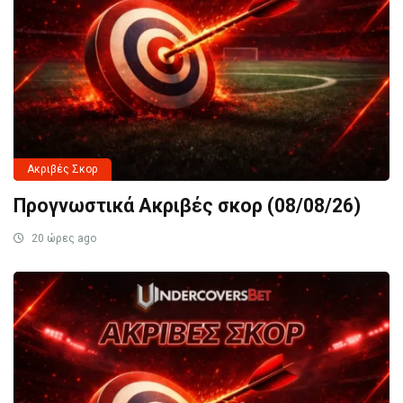
Ακριβές Σκορ
Προγνωστικά Ακριβές σκορ (08/08/26)
20 ώρες ago