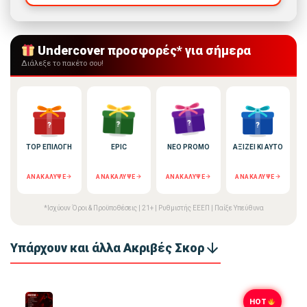
Undercover προσφορές* για σήμερα
Διάλεξε το πακέτο σου!
?
?
?
?
TOP ΕΠΙΛΟΓΉ
EPIC
ΝΈΟ PROMO
ΑΞΊΖΕΙ ΚΙ ΑΥΤΌ
ΑΝΑΚΆΛΥΨΕ
ΑΝΑΚΆΛΥΨΕ
ΑΝΑΚΆΛΥΨΕ
ΑΝΑΚΆΛΥΨΕ
*Ισχύουν Όροι & Προϋποθέσεις | 21+ | Ρυθμιστής ΕΕΕΠ | Παίξε Υπεύθυνα
Υπάρχουν και άλλα Ακριβές Σκορ
Mister X Picks
HOT