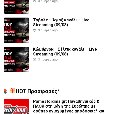
3 ημέρες ago
Τσβόλε – Άγιαξ κανάλι – Live
Streaming (09/08)
3 ημέρες ago
Κιλμάρνοκ – Σέλτικ κανάλι – Live
Streaming (09/08)
3 ημέρες ago
HOT Προσφορές*
Pamestoixima.gr: Παναθηναϊκός &
ΠΑΟΚ στη μάχη της Ευρώπης με
σούπερ ενισχυμένες αποδόσεις* και