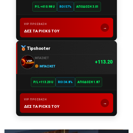
P/L +410.98 U
ROI 57%
ΑΠΌΔΟΣΗ 3.01
VIP ΠΡΌΣΒΑΣΗ
→
ΔΕΣ ΤΑ PICKS ΤΟΥ
Tipshooter
ΜΠΆΣΚΕΤ
113.20
ΜΠΆΣΚΕΤ
P/L +113.20 U
ROI 34.8%
ΑΠΌΔΟΣΗ 1.87
VIP ΠΡΌΣΒΑΣΗ
→
ΔΕΣ ΤΑ PICKS ΤΟΥ