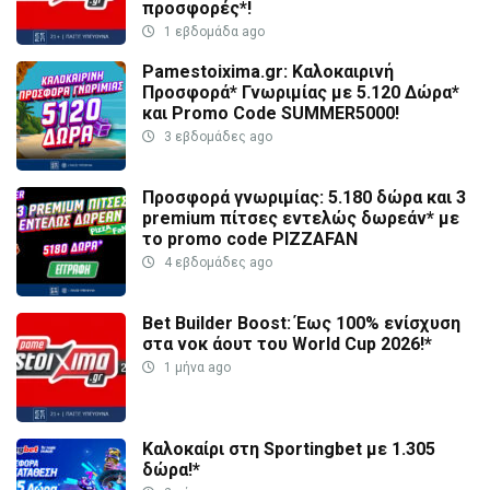
προσφορές*!
1 εβδομάδα ago
Pamestoixima.gr: Καλοκαιρινή
Προσφορά* Γνωριμίας με 5.120 Δώρα*
και Promo Code SUMMER5000!
3 εβδομάδες ago
Προσφορά γνωριμίας: 5.180 δώρα και 3
premium πίτσες εντελώς δωρεάν* με
το promo code PIZZAFAN
4 εβδομάδες ago
Bet Builder Boost: Έως 100% ενίσχυση
στα νοκ άουτ του World Cup 2026!*
1 μήνα ago
Καλοκαίρι στη Sportingbet με 1.305
δώρα!*