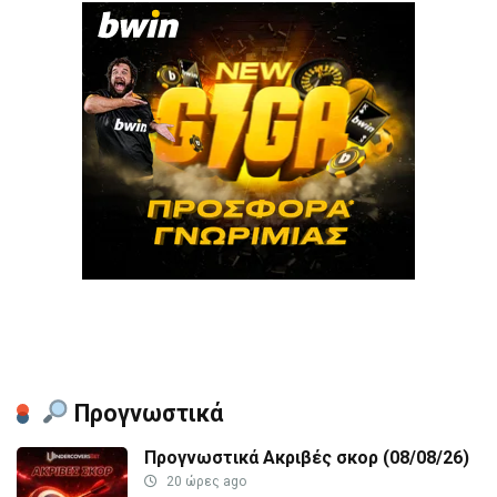
Προγνωστικά
Προγνωστικά Ακριβές σκορ (08/08/26)
20 ώρες ago