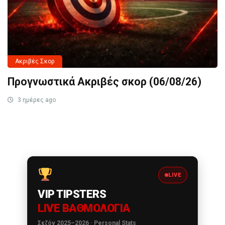
Ακριβές Σκορ
Προγνωστικά Ακριβές σκορ (06/08/26)
3 ημέρες ago
LIVE
VIP TIPSTERS
LIVE ΒΑΘΜΟΛΟΓΊΑ
Σεζόν 2025–2026 · Personal Stats