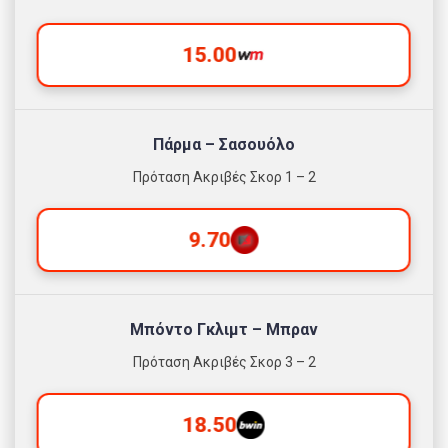
15.00
Πάρμα – Σασουόλο
Πρόταση Ακριβές Σκορ 1 – 2
9.70
Μπόντο Γκλιμτ – Μπραν
Πρόταση Ακριβές Σκορ 3 – 2
18.50