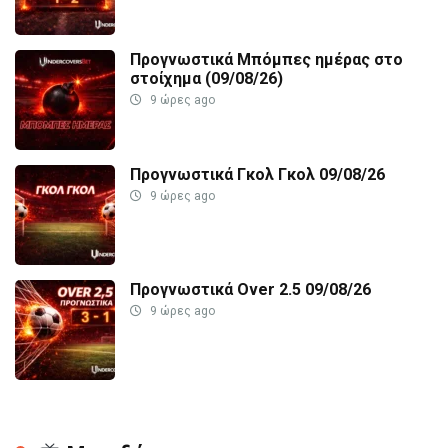
Προγνωστικά Μπόμπες ημέρας στο
στοίχημα (09/08/26)
9 ώρες ago
Προγνωστικά Γκολ Γκολ 09/08/26
9 ώρες ago
Προγνωστικά Over 2.5 09/08/26
9 ώρες ago