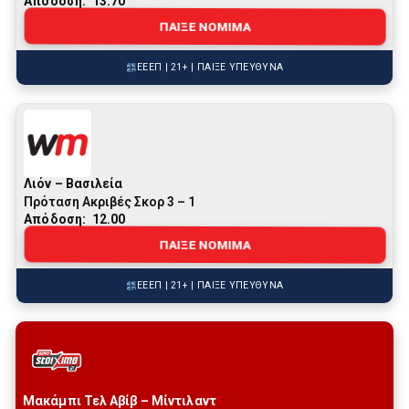
Απόδοση:
13.70
ΠΑΙΞΕ ΝΟΜΙΜΑ
ΕΕΕΠ | 21+ | ΠΑΙΞΕ ΥΠΕΥΘΥΝΑ
Λιόν – Βασιλεία
Πρόταση Ακριβές Σκορ 3 – 1
Απόδοση:
12.00
ΠΑΙΞΕ ΝΟΜΙΜΑ
ΕΕΕΠ | 21+ | ΠΑΙΞΕ ΥΠΕΥΘΥΝΑ
Μακάμπι Τελ Αβίβ – Μίντιλαντ