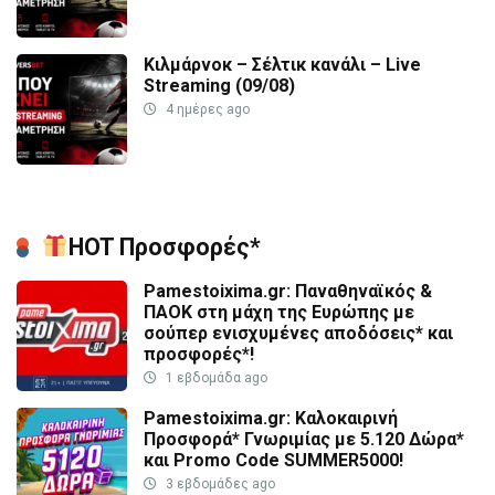
Κιλμάρνοκ – Σέλτικ κανάλι – Live
Streaming (09/08)
4 ημέρες ago
HOT Προσφορές*
Pamestoixima.gr: Παναθηναϊκός &
ΠΑΟΚ στη μάχη της Ευρώπης με
σούπερ ενισχυμένες αποδόσεις* και
προσφορές*!
1 εβδομάδα ago
Pamestoixima.gr: Καλοκαιρινή
Προσφορά* Γνωριμίας με 5.120 Δώρα*
και Promo Code SUMMER5000!
3 εβδομάδες ago