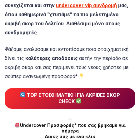
συνεχίζεται και στην
undercover vip συνδρομή
μας,
όπου καθημερινά “χτυπάμε” τα πιο μελετημένα
ακριβή σκορ του δελτίου. Διαθέσιμα μόνο στους
συνδρομητές
.
Ψάξαμε, αναλύσαμε και εντοπίσαμε ποια στοιχηματική
δίνει τις
καλύτερες αποδόσεις
αυτήν την περίοδο σε
ακριβή σκορ και σας περιμένει τους νέους χρήστες με
σούπερ ανανεωμένη προσφορά*
TOP ΣΤΟΙΧΗΜΑΤΙΚΗ ΓΙΑ ΑΚΡΙΒΕΣ ΣΚΟΡ
CHECK
Undercover Προσφορές* που σας βρήκαμε για
σήμερα
Δικές σας με ένα κλικ