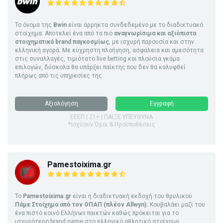
Το όνομα της
Bwin
είναι άρρηκτα συνδεδεμένο με το διαδικτυακό
στοίχημα. Αποτελεί ένα από τα πιο
αναγνωρίσιμα και αξιόπιστα
στοιχηματικά brand παγκοσμίως
, με ισχυρή παρουσία και στην
ελληνική αγορά. Με εύχρηστη πλοήγηση, ασφάλεια και αμεσότητα
στις συναλλαγές, τιμιότατο live betting και πλούσια γκάμα
επιλογών, δύσκολα θα υπάρξει παίκτης που δεν θα καλυφθεί
πλήρως από τις υπηρεσίες της.
Αξιολόγηση
Εγγραφή
ΕΕΕΠ | 21+ | ΠΑΙΞΕ ΥΠΕΥΘΥΝΑ
*Ισχύουν Όροι & Προϋποθέσεις
Pamestoixima.gr
Το
Pamestoixima.gr
είναι η διαδικτυακή εκδοχή του θρυλικού
Πάμε Στοίχημα από τον ΟΠΑΠ (πλέον Allwyn).
Κουβαλάει μαζί του
ένα πιστό κοινό Ελλήνων παικτών καθώς πρόκειται για το
ισχυρότερο brand name στο ελληνικό αθλητικό στοίχημα.