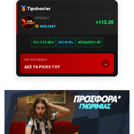
Tipshooter
ΜΠΆΣΚΕΤ
113.20
ΜΠΆΣΚΕΤ
P/L +113.20 U
ROI 34.8%
ΑΠΌΔΟΣΗ 1.87
VIP ΠΡΌΣΒΑΣΗ
→
ΔΕΣ ΤΑ PICKS ΤΟΥ