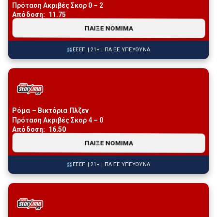
Πρόταση Ακριβές Σκορ 0 – 2
Απόδοση:
11.75
ΠΑΙΞΕ ΝΟΜΙΜΑ
ΕΕΕΠ | 21+ | ΠΑΙΞΕ ΥΠΕΥΘΥΝΑ
Ρόμα – Βικτόρια Πλζεν
Πρόταση Ακριβές Σκορ 4 – 0
Απόδοση:
16.50
ΠΑΙΞΕ ΝΟΜΙΜΑ
ΕΕΕΠ | 21+ | ΠΑΙΞΕ ΥΠΕΥΘΥΝΑ