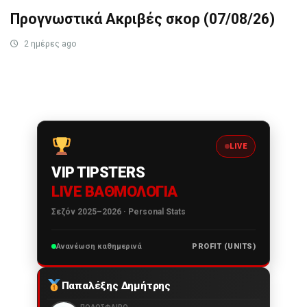
Προγνωστικά Ακριβές σκορ (07/08/26)
2 ημέρες ago
LIVE
VIP TIPSTERS
LIVE ΒΑΘΜΟΛΟΓΊΑ
Σεζόν 2025–2026 · Personal Stats
Ανανέωση καθημερινά
PROFIT (UNITS)
Παπαλέξης Δημήτρης