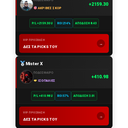
ΠΟΔΌΣΦΑΙΡΟ
2159.30
ΑΚΡΙΒΈΣ ΣΚΟΡ
P/L +2159.30 U
ROI 214%
ΑΠΌΔΟΣΗ 8.43
VIP ΠΡΌΣΒΑΣΗ
→
ΔΕΣ ΤΑ PICKS ΤΟΥ
Mister X
ΠΟΔΌΣΦΑΙΡΟ
410.98
ΙΣΟΠΑΛΊΕΣ
P/L +410.98 U
ROI 57%
ΑΠΌΔΟΣΗ 3.01
VIP ΠΡΌΣΒΑΣΗ
→
ΔΕΣ ΤΑ PICKS ΤΟΥ