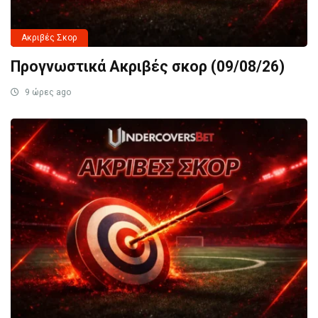
Ακριβές Σκορ
Προγνωστικά Ακριβές σκορ (09/08/26)
9 ώρες ago