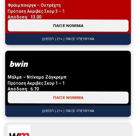
Φράιμπουργκ – Ουτρέχτη
Πρόταση Ακριβές Σκορ 3 – 1
Απόδοση:
13.00
ΠΑΙΞΕ ΝΟΜΙΜΑ
ΕΕΕΠ | 21+ | ΠΑΙΞΕ ΥΠΕΥΘΥΝΑ
Μάλμε – Ντίναμο Ζάγκρεμπ
Πρόταση Ακριβές Σκορ 1 – 1
Απόδοση:
6.70
ΠΑΙΞΕ ΝΟΜΙΜΑ
ΕΕΕΠ | 21+ | ΠΑΙΞΕ ΥΠΕΥΘΥΝΑ