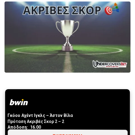
Γκόου Αχέντ Ιγκλς – Άστον Βίλα
Πρόταση Ακριβές Σκορ 2 – 2
Απόδοση:
16.00