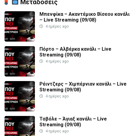
Μεταδόσεις
Μπενφίκα – Ακαντέμικο Βίσεου κανάλι
– Live Streaming (09/08)
4 ημέρες ago
Πόρτο – Αλβέρκα κανάλι – Live
Streaming (09/08)
4 ημέρες ago
Ρέιντζερς – Χιμπέρνιαν κανάλι – Live
Streaming (09/08)
4 ημέρες ago
Τσβόλε – Άγιαξ κανάλι – Live
Streaming (09/08)
4 ημέρες ago