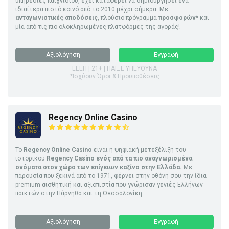
υπηρεσίες παιχνιδιού, έχει καταφέρει να δημιουργήσει ένα
ιδιαίτερα πιστό κοινό από το 2010 μέχρι σήμερα. Με
ανταγωνιστικές αποδόσεις
, πλούσιο πρόγραμμα
προσφορών
* και
μία από τις πιο ολοκληρωμένες πλατφόρμες της αγοράς!
Αξιολόγηση
Εγγραφή
ΕΕΕΠ | 21+ | ΠΑΙΞΕ ΥΠΕΥΘΥΝΑ
*Ισχύουν Όροι & Προϋποθέσεις
Regency Online Casino
Το
Regency Online Casino
είναι η ψηφιακή μετεξέλιξη του
ιστορικού
Regency Casino ενός από τα πιο αναγνωρισμένα
ονόματα στον χώρο των επίγειων καζίνο στην Ελλάδα.
Με
παρουσία που ξεκινά από το 1971, φέρνει στην οθόνη σου την ίδια
premium αισθητική και αξιοπιστία που γνώρισαν γενιές Ελλήνων
παικτών στην Πάρνηθα και τη Θεσσαλονίκη.
Αξιολόγηση
Εγγραφή