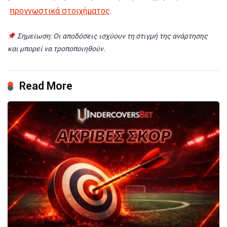
προγνωστικά στοιχήματος
.
Σημείωση: Οι αποδόσεις ισχύουν τη στιγμή της ανάρτησης
και μπορεί να τροποποιηθούν.
Read More