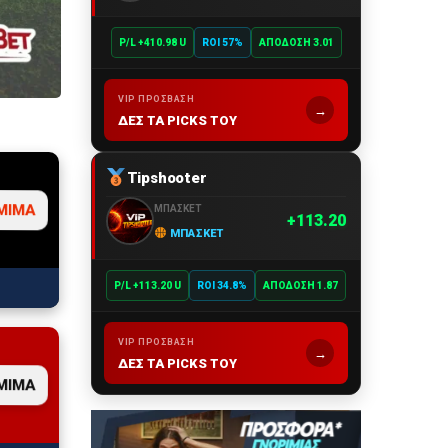
P/L +410.98 U
ROI 57%
ΑΠΌΔΟΣΗ 3.01
VIP ΠΡΌΣΒΑΣΗ
→
ΔΕΣ ΤΑ PICKS ΤΟΥ
Tipshooter
ΜΙΜΑ
ΜΠΆΣΚΕΤ
113.20
ΜΠΆΣΚΕΤ
P/L +113.20 U
ROI 34.8%
ΑΠΌΔΟΣΗ 1.87
VIP ΠΡΌΣΒΑΣΗ
→
ΔΕΣ ΤΑ PICKS ΤΟΥ
ΜΙΜΑ