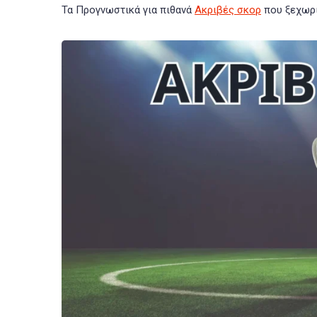
Τα Προγνωστικά για πιθανά
Ακριβές σκορ
που ξεχωρί