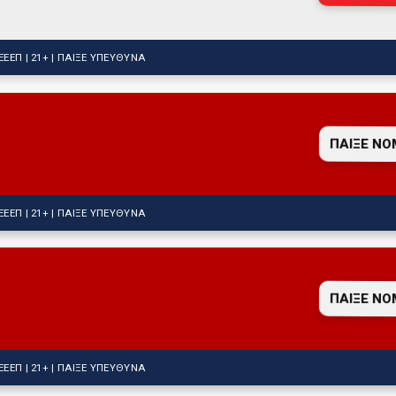
ΕΕΕΠ | 21+ | ΠΑΙΞΕ ΥΠΕΥΘΥΝΑ
ΠΑΙΞΕ ΝΟ
ΕΕΕΠ | 21+ | ΠΑΙΞΕ ΥΠΕΥΘΥΝΑ
ΠΑΙΞΕ ΝΟ
ΕΕΕΠ | 21+ | ΠΑΙΞΕ ΥΠΕΥΘΥΝΑ