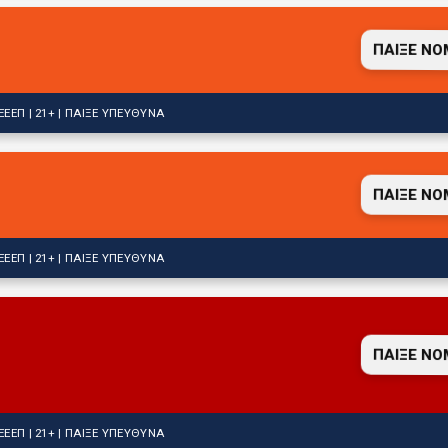
ΠΑΙΞΕ ΝΟ
ΕΕΕΠ | 21+ | ΠΑΙΞΕ ΥΠΕΥΘΥΝΑ
ΠΑΙΞΕ ΝΟ
ΕΕΕΠ | 21+ | ΠΑΙΞΕ ΥΠΕΥΘΥΝΑ
ΠΑΙΞΕ ΝΟ
ΕΕΕΠ | 21+ | ΠΑΙΞΕ ΥΠΕΥΘΥΝΑ