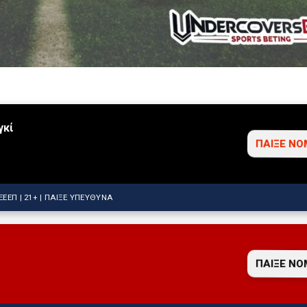
γκί
ΠΑΙΞΕ ΝΟ
ΕΕΕΠ | 21+ | ΠΑΙΞΕ ΥΠΕΥΘΥΝΑ
ΠΑΙΞΕ ΝΟ