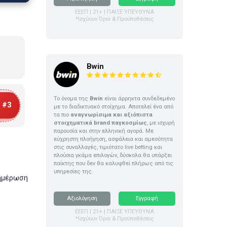
ΕΕΕΠ | 21+ | ΠΑΙΞΕ ΥΠΕΥΘΥΝΑ
*Ισχύουν Όροι & Προϋποθέσεις
 #4
Bwin
Το όνομα της
Bwin
είναι άρρηκτα συνδεδεμένο
με το διαδικτυακό στοίχημα. Αποτελεί ένα από
τα πιο
αναγνωρίσιμα και αξιόπιστα
στοιχηματικά brand παγκοσμίως
, με ισχυρή
παρουσία και στην ελληνική αγορά. Με
εύχρηστη πλοήγηση, ασφάλεια και αμεσότητα
στις συναλλαγές, τιμιότατο live betting και
πλούσια γκάμα επιλογών, δύσκολα θα υπάρξει
παίκτης που δεν θα καλυφθεί πλήρως από τις
υπηρεσίες της.
νημέρωση
Αξιολόγηση
Εγγραφή
ΕΕΕΠ | 21+ | ΠΑΙΞΕ ΥΠΕΥΘΥΝΑ
*Ισχύουν Όροι & Προϋποθέσεις