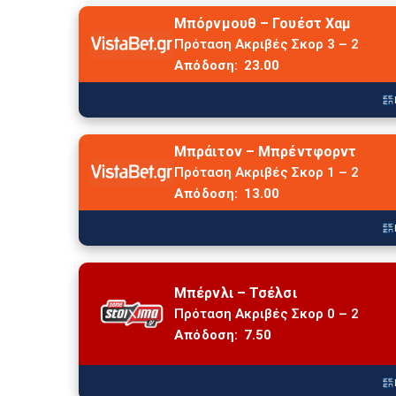
Μπόρνμουθ – Γουέστ Χαμ
Πρόταση Ακριβές Σκορ 3 – 2
Απόδοση:
23.00
Μπράιτον – Μπρέντφορντ
Πρόταση Ακριβές Σκορ 1 – 2
Απόδοση:
13.00
Μπέρνλι – Τσέλσι
Πρόταση Ακριβές Σκορ 0 – 2
Απόδοση:
7.50