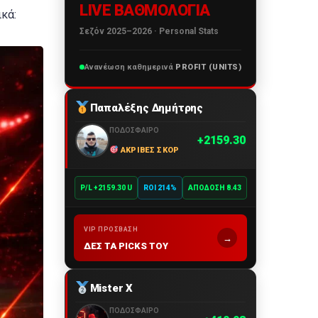
LIVE ΒΑΘΜΟΛΟΓΊΑ
κά:
Σεζόν 2025–2026 · Personal Stats
Ανανέωση καθημερινά
PROFIT (UNITS)
Παπαλέξης Δημήτρης
ΠΟΔΌΣΦΑΙΡΟ
2159.30
ΑΚΡΙΒΈΣ ΣΚΟΡ
P/L +2159.30 U
ROI 214%
ΑΠΌΔΟΣΗ 8.43
VIP ΠΡΌΣΒΑΣΗ
→
ΔΕΣ ΤΑ PICKS ΤΟΥ
Mister X
ΠΟΔΌΣΦΑΙΡΟ