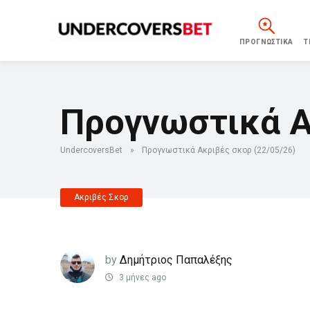
ΠΡΟΓΝΩΣΤΙΚΑ
Τ
Προγνωστικά Α
UndercoversBet
»
Προγνωστικά Ακριβές σκορ (22/05/26)
Ακριβές Σκορ
by
Δημήτριος Παπαλέξης
3 μήνες ago