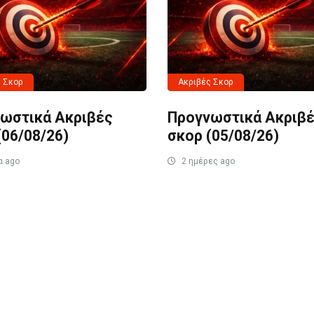
ς Σκορ
Ακριβές Σκορ
ωστικά Ακριβές
Προγνωστικά Ακριβ
(06/08/26)
σκορ (05/08/26)
α ago
2 ημέρες ago