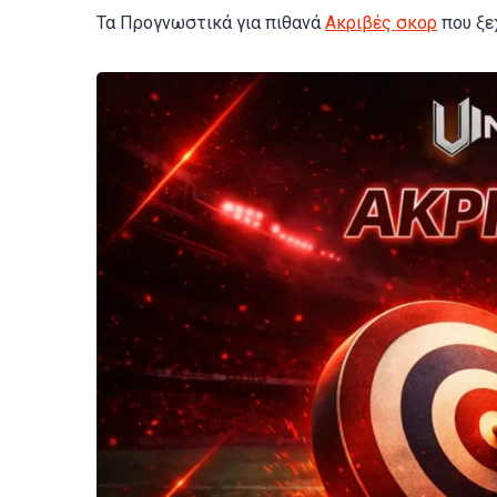
Τα Προγνωστικά για πιθανά
Ακριβές σκορ
που ξε