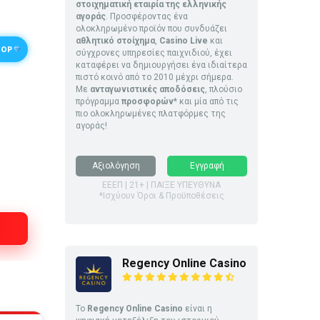
στοιχηματική εταιρία της ελληνικής
αγοράς
. Προσφέροντας ένα
ολοκληρωμένο προϊόν που συνδυάζει
αθλητικό στοίχημα
,
Casino Live
και
TOP
σύγχρονες υπηρεσίες παιχνιδιού, έχει
καταφέρει να δημιουργήσει ένα ιδιαίτερα
πιστό κοινό από το 2010 μέχρι σήμερα.
Με
ανταγωνιστικές αποδόσεις
, πλούσιο
πρόγραμμα
προσφορών
* και μία από τις
πιο ολοκληρωμένες πλατφόρμες της
αγοράς!
Αξιολόγηση
Εγγραφή
ΕΕΕΠ | 21+ | ΠΑΙΞΕ ΥΠΕΥΘΥΝΑ
*Ισχύουν Όροι & Προϋποθέσεις
Regency Online Casino
Το
Regency Online Casino
είναι η