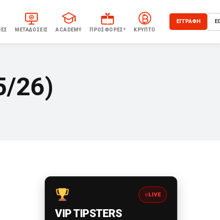
ΕΓΓΡΑΦΗ
Ε
ΙΕΣ
ΜΕΤΑΔΟΣΕΙΣ
ACADEMY
ΠΡΟΣΦΟΡΕΣ*
ΚΡΥΠΤΟ
5/26)
LIVE
VIP TIPSTERS