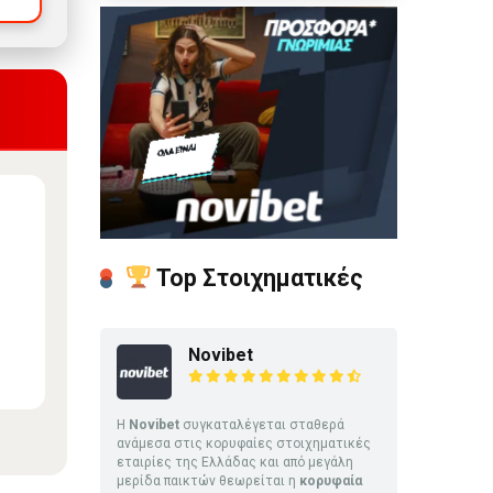
Top Στοιχηματικές
Novibet
Η
Novibet
συγκαταλέγεται σταθερά
ανάμεσα στις κορυφαίες στοιχηματικές
εταιρίες της Ελλάδας και από μεγάλη
μερίδα παικτών θεωρείται η
κορυφαία