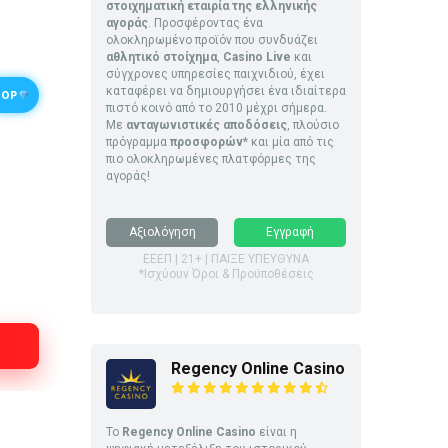
στοιχηματική εταιρία της ελληνικής
αγοράς
. Προσφέροντας ένα
ολοκληρωμένο προϊόν που συνδυάζει
αθλητικό στοίχημα
,
Casino Live
και
σύγχρονες υπηρεσίες παιχνιδιού, έχει
καταφέρει να δημιουργήσει ένα ιδιαίτερα
TOP
πιστό κοινό από το 2010 μέχρι σήμερα.
Με
ανταγωνιστικές αποδόσεις
, πλούσιο
πρόγραμμα
προσφορών
* και μία από τις
πιο ολοκληρωμένες πλατφόρμες της
αγοράς!
Αξιολόγηση
Εγγραφή
ΕΕΕΠ | 21+ | ΠΑΙΞΕ ΥΠΕΥΘΥΝΑ
*Ισχύουν Όροι & Προϋποθέσεις
Regency Online Casino
Το
Regency Online Casino
είναι η