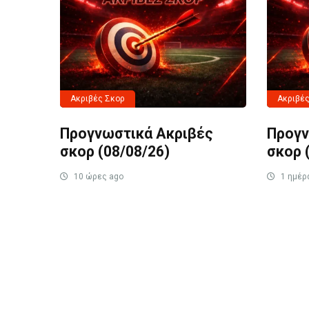
Ακριβές Σκορ
Ακριβέ
Προγνωστικά Ακριβές
Προγν
σκορ (08/08/26)
σκορ 
10 ώρες ago
1 ημέρ