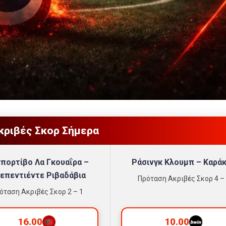
ριβές Σκορ Σήμερα
πορτίβο Λα Γκουαΐρα –
Ράσινγκ Κλουμπ – Καρά
τεπεντιέντε Ριβαδάβια
Πρόταση Ακριβές Σκορ 4 –
όταση Ακριβές Σκορ 2 – 1
16.00
10.00