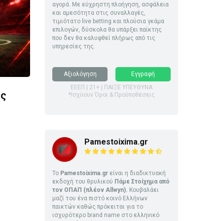
αγορά. Με εύχρηστη πλοήγηση, ασφάλεια
και αμεσότητα στις συναλλαγές,
τιμιότατο live betting και πλούσια γκάμα
επιλογών, δύσκολα θα υπάρξει παίκτης
που δεν θα καλυφθεί πλήρως από τις
υπηρεσίες της.
Αξιολόγηση
Εγγραφή
ΕΕΕΠ | 21+ | ΠΑΙΞΕ ΥΠΕΥΘΥΝΑ
ές
*Ισχύουν Όροι & Προϋποθέσεις
Pamestoixima.gr
Το
Pamestoixima.gr
είναι η διαδικτυακή
εκδοχή του θρυλικού
Πάμε Στοίχημα από
τον ΟΠΑΠ (πλέον Allwyn).
Κουβαλάει
μαζί του ένα πιστό κοινό Ελλήνων
παικτών καθώς πρόκειται για το
ισχυρότερο brand name στο ελληνικό