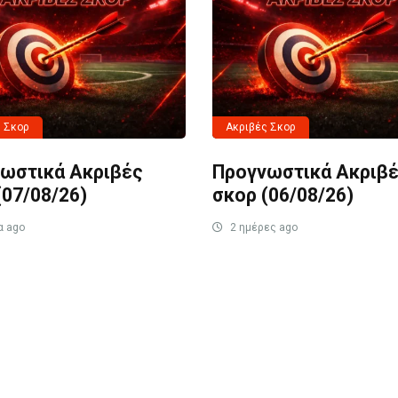
ς Σκορ
Ακριβές Σκορ
ωστικά Ακριβές
Προγνωστικά Ακριβ
(07/08/26)
σκορ (06/08/26)
α ago
2 ημέρες ago