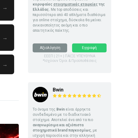
κορυφαίες
στοιχηματικές εταιρείες
της
→
Ελλάδας.
Με top αποδόσεις και
περισσότερα από 40 αθλήματα διαθέσιμα
για online στοίχημα, δύσκολα θα μείνει
ανικανοποίητος ακόμη και ο πιο
απαιτητικός παίκτης.
→
Αξιολόγηση
Εγγραφή
ΕΕΕΠ | 21+ | ΠΑΙΞΕ ΥΠΕΥΘΥΝΑ
*Ισχύουν Όροι & Προϋποθέσεις
→
Bwin
Το όνομα της
Bwin
είναι άρρηκτα
συνδεδεμένο με το διαδικτυακό
στοίχημα. Αποτελεί ένα από τα πιο
αναγνωρίσιμα και αξιόπιστα
στοιχηματικά brand παγκοσμίως
, με
ισχυρή παρουσία και στην ελληνική