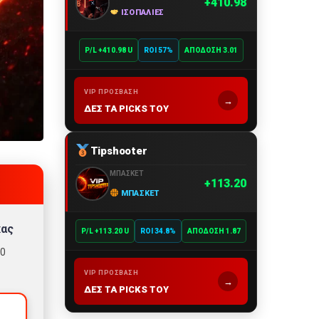
410.98
ΙΣΟΠΑΛΊΕΣ
P/L +410.98 U
ROI 57%
ΑΠΌΔΟΣΗ 3.01
VIP ΠΡΌΣΒΑΣΗ
→
ΔΕΣ ΤΑ PICKS ΤΟΥ
Tipshooter
ΜΠΆΣΚΕΤ
113.20
ΜΠΆΣΚΕΤ
κας
P/L +113.20 U
ROI 34.8%
ΑΠΌΔΟΣΗ 1.87
 0
VIP ΠΡΌΣΒΑΣΗ
→
ΔΕΣ ΤΑ PICKS ΤΟΥ