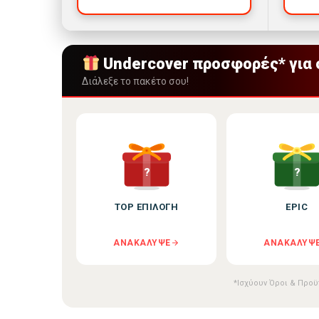
Undercover προσφορές* για
Διάλεξε το πακέτο σου!
?
?
TOP ΕΠΙΛΟΓΉ
EPIC
ΑΝΑΚΆΛΥΨΕ
ΑΝΑΚΆΛΥΨ
*Ισχύουν Όροι & Προϋπ