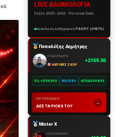
LIVE ΒΑΘΜΟΛΟΓΊΑ
κά:
Σεζόν 2025–2026 · Personal Stats
Ανανέωση καθημερινά
PROFIT (UNITS)
Παπαλέξης Δημήτρης
ΠΟΔΌΣΦΑΙΡΟ
2159.30
ΑΚΡΙΒΈΣ ΣΚΟΡ
P/L +2159.30 U
ROI 214%
ΑΠΌΔΟΣΗ 8.43
VIP ΠΡΌΣΒΑΣΗ
→
ΔΕΣ ΤΑ PICKS ΤΟΥ
Mister X
ΠΟΔΌΣΦΑΙΡΟ