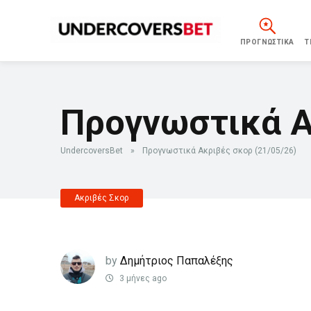
ΠΡΟΓΝΩΣΤΙΚΑ
Τ
Προγνωστικά Α
UndercoversBet
»
Προγνωστικά Ακριβές σκορ (21/05/26)
Ακριβές Σκορ
by
Δημήτριος Παπαλέξης
3 μήνες ago