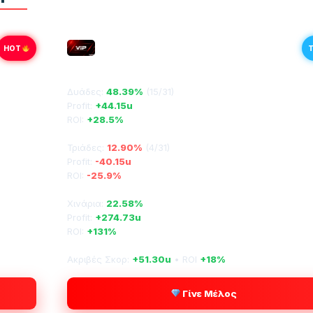
VIP ALL-IN-ONE
HOT
Μάρτιος Αποτελέσματα
Δυάδες:
48.39%
(15/31)
Profit:
+44.15u
ROI:
+28.5%
Τριάδες:
12.90%
(4/31)
Profit:
-40.15u
ROI:
-25.9%
Χινάρια:
22.58%
Profit:
+274.73u
ROI:
+131%
Ακριβές Σκορ:
+51.30u
• ROI
+18%
Γίνε Μέλος