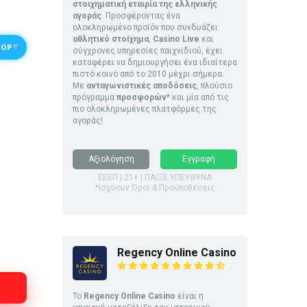
στοιχηματική εταιρία της ελληνικής
αγοράς
. Προσφέροντας ένα
ολοκληρωμένο προϊόν που συνδυάζει
αθλητικό στοίχημα
,
Casino Live
και
TOP
σύγχρονες υπηρεσίες παιχνιδιού, έχει
καταφέρει να δημιουργήσει ένα ιδιαίτερα
πιστό κοινό από το 2010 μέχρι σήμερα.
Με
ανταγωνιστικές αποδόσεις
, πλούσιο
πρόγραμμα
προσφορών
* και μία από τις
πιο ολοκληρωμένες πλατφόρμες της
αγοράς!
Αξιολόγηση
Εγγραφή
ΕΕΕΠ | 21+ | ΠΑΙΞΕ ΥΠΕΥΘΥΝΑ
*Ισχύουν Όροι & Προϋποθέσεις
Regency Online Casino
Το
Regency Online Casino
είναι η