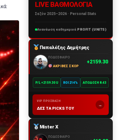
LIVE ΒΑΘΜΟΛΟΓΊΑ
κά:
Σεζόν 2025–2026 · Personal Stats
Ανανέωση καθημερινά
PROFIT (UNITS)
Παπαλέξης Δημήτρης
ΠΟΔΌΣΦΑΙΡΟ
2159.30
ΑΚΡΙΒΈΣ ΣΚΟΡ
P/L +2159.30 U
ROI 214%
ΑΠΌΔΟΣΗ 8.43
VIP ΠΡΌΣΒΑΣΗ
→
ΔΕΣ ΤΑ PICKS ΤΟΥ
Mister X
ΠΟΔΌΣΦΑΙΡΟ