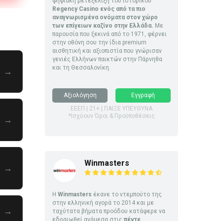
ψηφιακή μετεξέλιξη του ιστορικού
Regency Casino ενός από τα πιο
αναγνωρισμένα ονόματα στον χώρο
των επίγειων καζίνο στην Ελλάδα.
Με
παρουσία που ξεκινά από το 1971, φέρνει
στην οθόνη σου την ίδια premium
αισθητική και αξιοπιστία που γνώρισαν
γενιές Ελλήνων παικτών στην Πάρνηθα
και τη Θεσσαλονίκη.
→
Αξιολόγηση
Εγγραφή
ΕΕΕΠ | 21+ | ΠΑΙΞΕ ΥΠΕΥΘΥΝΑ
*Ισχύουν Όροι & Προϋποθέσεις
→
Winmasters
→
Η
Winmasters
έκανε το ντεμπούτο της
στην ελληνική αγορά το 2014 και με
→
ταχύτατα βήματα προόδου κατάφερε να
εδραιωθεί ανάμεσα στις
πέντε