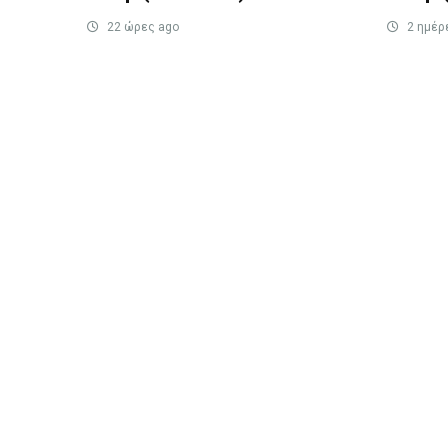
22 ώρες ago
2 ημέρ