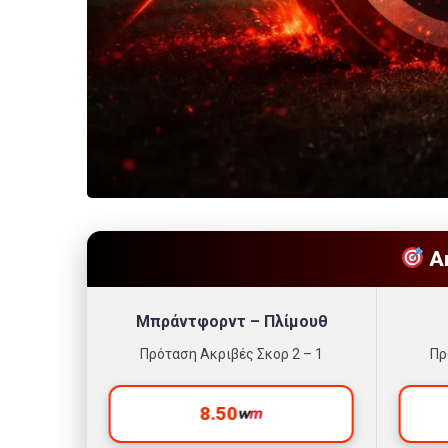
Ακ
Μπράντφορντ – Πλίμουθ
Πρόταση Ακριβές Σκορ 2 – 1
Πρ
8.50