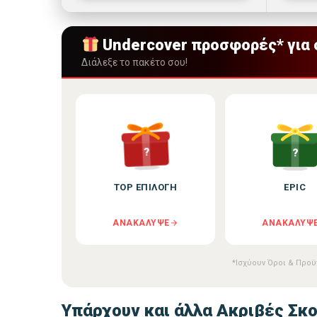
Undercover προσφορές* για
Διάλεξε το πακέτο σου!
?
?
TOP ΕΠΙΛΟΓΉ
EPIC
ΑΝΑΚΆΛΥΨΕ
ΑΝΑΚΆΛΥΨ
*Ισχύουν Όροι & Προϋπ
Υπάρχουν και άλλα Ακριβές Σκ