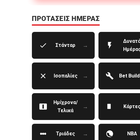
ΠΡΟΤΆΣΕΙΣ ΗΜΈΡΑΣ
Δυνατ
→
Στάνταρ
Ημέρα
→
Ισοπαλίες
Bet Buil
Ημίχρονα/
→
Κάρτε
Τελικά
→
Τριάδες
NBA