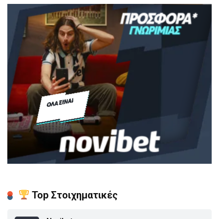
Top Στοιχηματικές