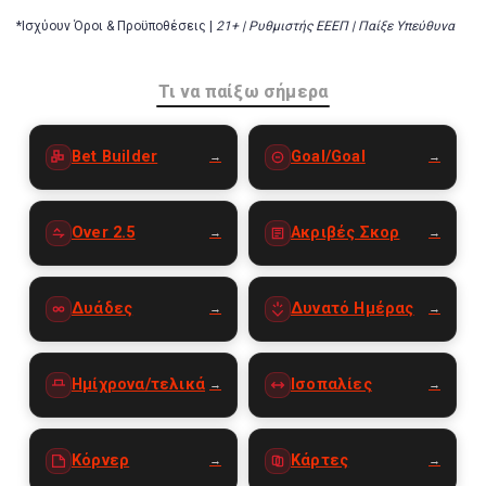
*Ισχύουν Όροι & Προϋποθέσεις |
21+ | Ρυθμιστής ΕΕΕΠ | Παίξε Υπεύθυνα
Τι να παίξω σήμερα
Bet Builder
Goal/Goal
→
→
Over 2.5
Ακριβές Σκορ
→
→
Δυάδες
Δυνατό Ημέρας
→
→
Ημίχρονα/τελικά
Ισοπαλίες
→
→
Κόρνερ
Κάρτες
→
→