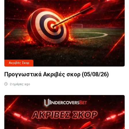
Ακριβές Σκορ
Προγνωστικά Ακριβές σκορ (05/08/26)
2 ημέρες ago