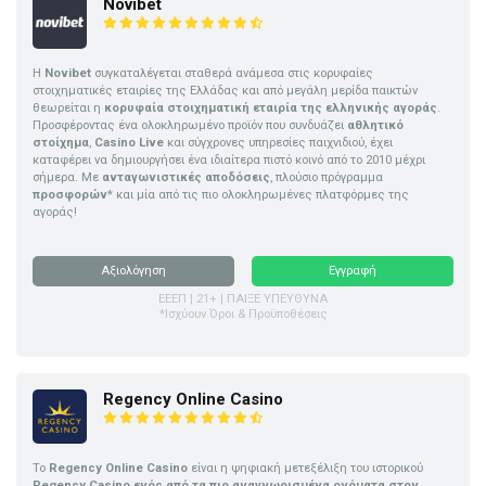
Novibet
Η
Novibet
συγκαταλέγεται σταθερά ανάμεσα στις κορυφαίες
στοιχηματικές εταιρίες της Ελλάδας και από μεγάλη μερίδα παικτών
θεωρείται η
κορυφαία στοιχηματική εταιρία της ελληνικής αγοράς
.
Προσφέροντας ένα ολοκληρωμένο προϊόν που συνδυάζει
αθλητικό
στοίχημα
,
Casino Live
και σύγχρονες υπηρεσίες παιχνιδιού, έχει
καταφέρει να δημιουργήσει ένα ιδιαίτερα πιστό κοινό από το 2010 μέχρι
σήμερα. Με
ανταγωνιστικές αποδόσεις
, πλούσιο πρόγραμμα
προσφορών
* και μία από τις πιο ολοκληρωμένες πλατφόρμες της
αγοράς!
Αξιολόγηση
Εγγραφή
ΕΕΕΠ | 21+ | ΠΑΙΞΕ ΥΠΕΥΘΥΝΑ
*Ισχύουν Όροι & Προϋποθέσεις
Regency Online Casino
Το
Regency Online Casino
είναι η ψηφιακή μετεξέλιξη του ιστορικού
Regency Casino ενός από τα πιο αναγνωρισμένα ονόματα στον