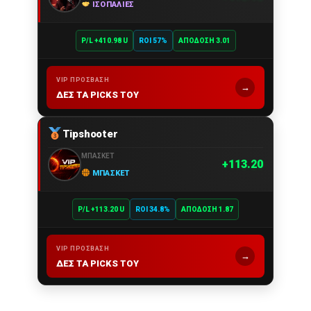
ΙΣΟΠΑΛΊΕΣ
P/L +410.98 U
ROI 57%
ΑΠΌΔΟΣΗ 3.01
VIP ΠΡΌΣΒΑΣΗ
→
ΔΕΣ ΤΑ PICKS ΤΟΥ
Tipshooter
ΜΠΆΣΚΕΤ
113.20
ΜΠΆΣΚΕΤ
P/L +113.20 U
ROI 34.8%
ΑΠΌΔΟΣΗ 1.87
VIP ΠΡΌΣΒΑΣΗ
→
ΔΕΣ ΤΑ PICKS ΤΟΥ