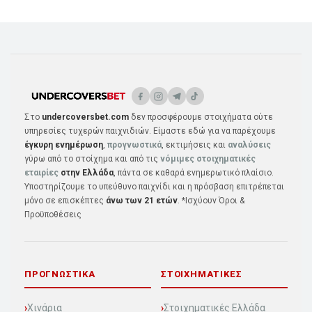
Στο
undercoversbet.com
δεν προσφέρουμε στοιχήματα ούτε
υπηρεσίες τυχερών παιχνιδιών. Είμαστε εδώ για να παρέχουμε
έγκυρη ενημέρωση
,
προγνωστικά
, εκτιμήσεις και
αναλύσεις
γύρω από το στοίχημα και από τις
νόμιμες στοιχηματικές
εταιρίες
στην Ελλάδα
, πάντα σε καθαρά ενημερωτικό πλαίσιο.
Υποστηρίζουμε το υπεύθυνο παιχνίδι και η πρόσβαση επιτρέπεται
μόνο σε επισκέπτες
άνω των 21 ετών
. *Ισχύουν Όροι &
Προϋποθέσεις
ΠΡΟΓΝΩΣΤΙΚΆ
ΣΤΟΙΧΗΜΑΤΙΚΈΣ
Χινάρια
Στοιχηματικές Ελλάδα