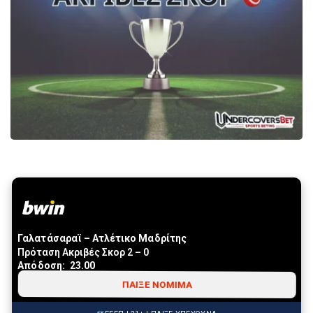
Γαλατάσαραϊ – Ατλέτικο Mαδρίτης
Πρόταση Ακριβές Σκορ 2 – 0
Απόδοση:
23.00
ΠΑΙΞΕ ΝΟΜΙΜΑ