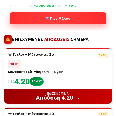
Ακριβές Σκορ:
+2099.90u
• ROI
+189%
Γίνε Μέλος
ΕΝΙΣΧΥΜΈΝΕΣ
ΑΠΟΔΌΣΕΙΣ
ΣΉΜΕΡΑ
Τσέλσι – Μάντσεστερ Σίτι
17:00
TIP
Μάντσεστερ Σίτι νίκη
& Over 3.5 γκολ
4.20
3.80
BOOST
ΠΑΊΞΕ ΝΌΜΙΜΑ
Απόδοση 4.20 →
Τσέλσι – Μάντσεστερ Σίτι
17:00