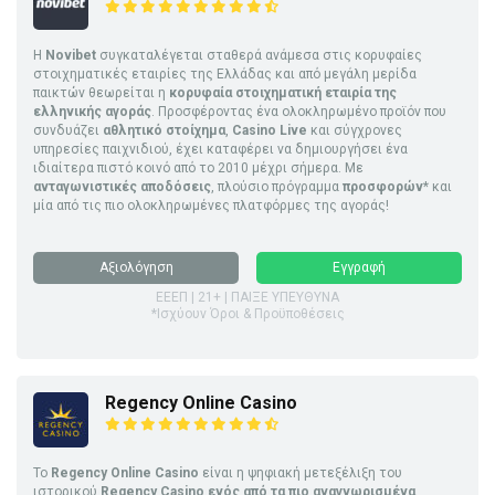
Η
Novibet
συγκαταλέγεται σταθερά ανάμεσα στις κορυφαίες
στοιχηματικές εταιρίες της Ελλάδας και από μεγάλη μερίδα
παικτών θεωρείται η
κορυφαία στοιχηματική εταιρία της
ελληνικής αγοράς
. Προσφέροντας ένα ολοκληρωμένο προϊόν που
συνδυάζει
αθλητικό στοίχημα
,
Casino Live
και σύγχρονες
υπηρεσίες παιχνιδιού, έχει καταφέρει να δημιουργήσει ένα
ιδιαίτερα πιστό κοινό από το 2010 μέχρι σήμερα. Με
ανταγωνιστικές αποδόσεις
, πλούσιο πρόγραμμα
προσφορών
* και
μία από τις πιο ολοκληρωμένες πλατφόρμες της αγοράς!
Αξιολόγηση
Εγγραφή
ΕΕΕΠ | 21+ | ΠΑΙΞΕ ΥΠΕΥΘΥΝΑ
*Ισχύουν Όροι & Προϋποθέσεις
Regency Online Casino
Το
Regency Online Casino
είναι η ψηφιακή μετεξέλιξη του
ιστορικού
Regency Casino ενός από τα πιο αναγνωρισμένα