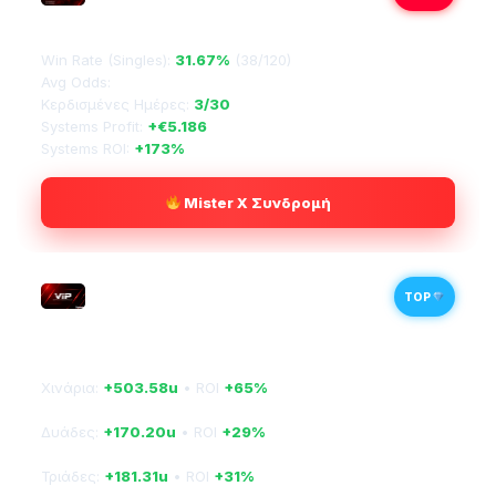
Απρίλιος
Win Rate (Singles):
31.67%
(38/120)
Avg Odds:
3.00
Κερδισμένες Ημέρες:
3/30
Systems Profit:
+€5.186
Systems ROI:
+173%
Mister X Συνδρομή
VIP ALL-IN-ONE
TOP
2026 Progression
Χινάρια:
+503.58u
• ROI
+65%
Δυάδες:
+170.20u
• ROI
+29%
Τριάδες:
+181.31u
• ROI
+31%