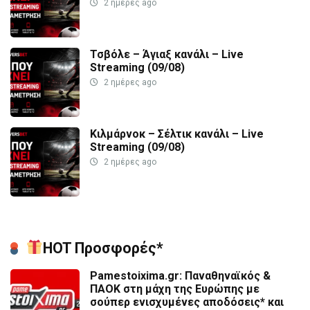
2 ημέρες ago
Τσβόλε – Άγιαξ κανάλι – Live
Streaming (09/08)
2 ημέρες ago
Κιλμάρνοκ – Σέλτικ κανάλι – Live
Streaming (09/08)
2 ημέρες ago
HOT Προσφορές*
Pamestoixima.gr: Παναθηναϊκός &
ΠΑΟΚ στη μάχη της Ευρώπης με
σούπερ ενισχυμένες αποδόσεις* και