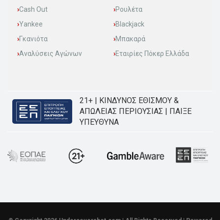
Cash Out
Ρουλέτα
Yankee
Blackjack
Γκανιότα
Μπακαρά
Αναλύσεις Αγώνων
Εταιρίες Πόκερ Ελλάδα
21+ | ΚΙΝΔΥΝΟΣ ΕΘΙΣΜΟΥ &
ΑΠΩΛΕΙΑΣ ΠΕΡΙΟΥΣΙΑΣ | ΠΑΙΞΕ
ΥΠΕΥΘΥΝΑ