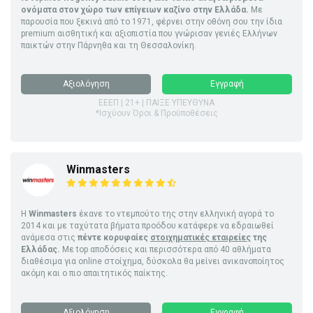
ονόματα στον χώρο των επίγειων καζίνο στην Ελλάδα.
Με
παρουσία που ξεκινά από το 1971, φέρνει στην οθόνη σου την ίδια
premium αισθητική και αξιοπιστία που γνώρισαν γενιές Ελλήνων
παικτών στην Πάρνηθα και τη Θεσσαλονίκη.
Αξιολόγηση
Εγγραφή
ΕΕΕΠ | 21+ | ΠΑΙΞΕ ΥΠΕΥΘΥΝΑ
*Ισχύουν Όροι & Προϋποθέσεις
Winmasters
Η
Winmasters
έκανε το ντεμπούτο της στην ελληνική αγορά το
2014 και με ταχύτατα βήματα προόδου κατάφερε να εδραιωθεί
ανάμεσα στις
πέντε κορυφαίες
στοιχηματικές εταιρείες
της
Ελλάδας.
Με top αποδόσεις και περισσότερα από 40 αθλήματα
διαθέσιμα για online στοίχημα, δύσκολα θα μείνει ανικανοποίητος
ακόμη και ο πιο απαιτητικός παίκτης.
Αξιολόγηση
Εγγραφή