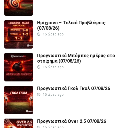
Ημίχρονα – Τελικά Προβλέψεις
(07/08/26)
15 ώρες ago
Προγνωστικά Μπόμπες ημέρας στο
στοίχημα (07/08/26)
15 ώρες ago
Προγνωστικά Γκολ Γκολ 07/08/26
15 ώρες ago
Προγνωστικά Over 2.5 07/08/26
15 ώρες ago