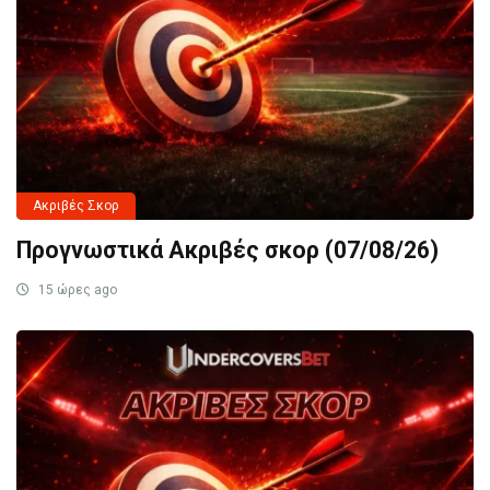
Ακριβές Σκορ
Προγνωστικά Ακριβές σκορ (07/08/26)
15 ώρες ago