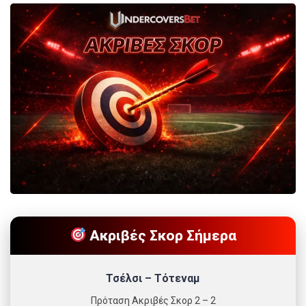
Ακριβές Σκορ Σήμερα
Τσέλσι – Τότεναμ
Πρόταση Ακριβές Σκορ 2 – 2