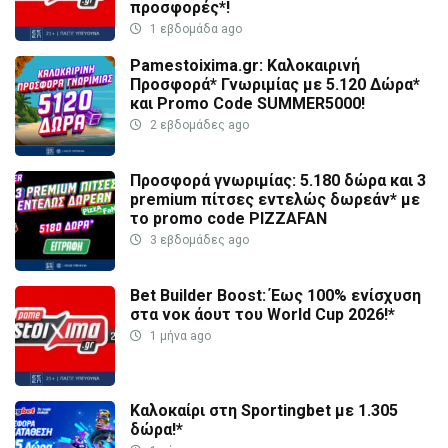
προσφορές*!
1 εβδομάδα ago
Pamestoixima.gr: Καλοκαιρινή
Προσφορά* Γνωριμίας με 5.120 Δώρα*
και Promo Code SUMMER5000!
2 εβδομάδες ago
Προσφορά γνωριμίας: 5.180 δώρα και 3
premium πίτσες εντελώς δωρεάν* με
το promo code PIZZAFAN
3 εβδομάδες ago
Bet Builder Boost: Έως 100% ενίσχυση
στα νοκ άουτ του World Cup 2026!*
1 μήνα ago
Καλοκαίρι στη Sportingbet με 1.305
δώρα!*