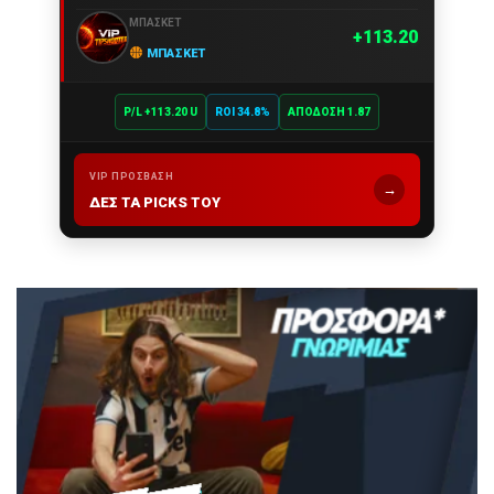
ΜΠΆΣΚΕΤ
113.20
ΜΠΆΣΚΕΤ
P/L +113.20 U
ROI 34.8%
ΑΠΌΔΟΣΗ 1.87
VIP ΠΡΌΣΒΑΣΗ
→
ΔΕΣ ΤΑ PICKS ΤΟΥ