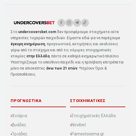
Στο
undercoversbet.com
δεν προσφέρουμε στοιχήματα ούτε
υπηρεσίες τυχερών παιχνιδιών. Είμαστε εδώ για να παρέχουμε
έγκυρη ενημέρωση
,
προγνωστικά
, εκτιμήσεις και
αναλύσεις
γύρω από το στοίχημα και από τις
νόμιμες στοιχηματικές
εταιρίες
στην Ελλάδα
, πάντα σε καθαρά ενημερωτικό πλαίσιο.
Υποστηρίζουμε το υπεύθυνο παιχνίδι και η πρόσβαση επιτρέπεται
μόνο σε επισκέπτες
άνω των 21 ετών
. *Ισχύουν Όροι &
Προϋποθέσεις
ΠΡΟΓΝΩΣΤΙΚΆ
ΣΤΟΙΧΗΜΑΤΙΚΈΣ
Χινάρια
Στοιχηματικές Ελλάδα
Δυάδες
Novibet
Τριάδες
Pamestoixima.gr