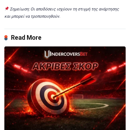
Σημείωση: Οι αποδόσεις ισχύουν τη στιγμή της ανάρτησης
και μπορεί να τροποποιηθούν.
Read More