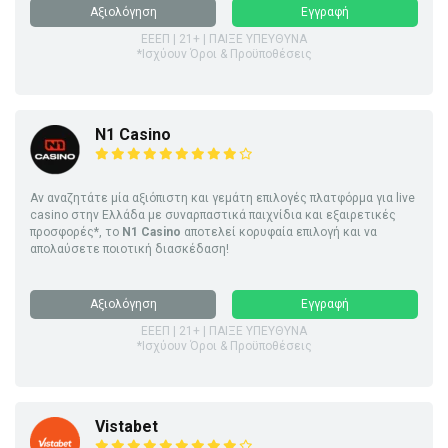
Αξιολόγηση
Εγγραφή
ΕΕΕΠ | 21+ | ΠΑΙΞΕ ΥΠΕΥΘΥΝΑ
*Ισχύουν Όροι & Προϋποθέσεις
N1 Casino
Αν αναζητάτε μία αξιόπιστη και γεμάτη επιλογές πλατφόρμα για live
casino στην Ελλάδα με συναρπαστικά παιχνίδια και εξαιρετικές
προσφορές*, το
N1 Casino
αποτελεί κορυφαία επιλογή και να
απολαύσετε ποιοτική διασκέδαση!
Αξιολόγηση
Εγγραφή
ΕΕΕΠ | 21+ | ΠΑΙΞΕ ΥΠΕΥΘΥΝΑ
*Ισχύουν Όροι & Προϋποθέσεις
Vistabet