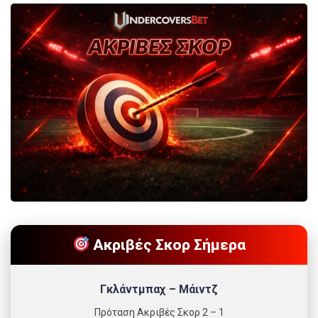
Ακριβές Σκορ Σήμερα
Γκλάντμπαχ – Mάιντζ
Πρόταση Ακριβές Σκορ 2 – 1