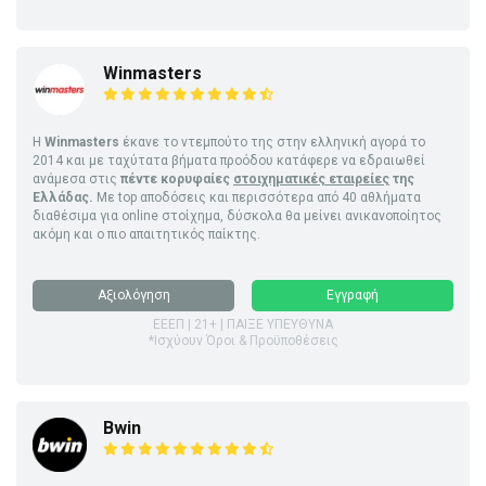
Winmasters
Η
Winmasters
έκανε το ντεμπούτο της στην ελληνική αγορά το
2014 και με ταχύτατα βήματα προόδου κατάφερε να εδραιωθεί
ανάμεσα στις
πέντε κορυφαίες
στοιχηματικές εταιρείες
της
Ελλάδας.
Με top αποδόσεις και περισσότερα από 40 αθλήματα
διαθέσιμα για online στοίχημα, δύσκολα θα μείνει ανικανοποίητος
ακόμη και ο πιο απαιτητικός παίκτης.
Αξιολόγηση
Εγγραφή
ΕΕΕΠ | 21+ | ΠΑΙΞΕ ΥΠΕΥΘΥΝΑ
*Ισχύουν Όροι & Προϋποθέσεις
Bwin