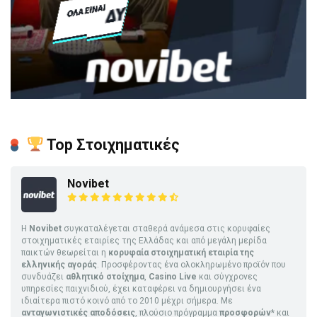
Top Στοιχηματικές
Novibet
Η
Novibet
συγκαταλέγεται σταθερά ανάμεσα στις κορυφαίες
στοιχηματικές εταιρίες της Ελλάδας και από μεγάλη μερίδα
παικτών θεωρείται η
κορυφαία στοιχηματική εταιρία της
ελληνικής αγοράς
. Προσφέροντας ένα ολοκληρωμένο προϊόν που
συνδυάζει
αθλητικό στοίχημα
,
Casino Live
και σύγχρονες
υπηρεσίες παιχνιδιού, έχει καταφέρει να δημιουργήσει ένα
ιδιαίτερα πιστό κοινό από το 2010 μέχρι σήμερα. Με
ανταγωνιστικές αποδόσεις
, πλούσιο πρόγραμμα
προσφορών
* και