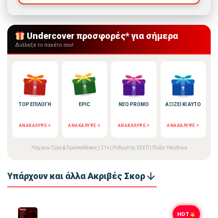
Undercover προσφορές* για σήμερα
Διάλεξε το πακέτο σου!
?
?
?
?
TOP ΕΠΙΛΟΓΉ
EPIC
ΝΈΟ PROMO
ΑΞΊΖΕΙ ΚΙ ΑΥΤΌ
ΑΝΑΚΆΛΥΨΕ
ΑΝΑΚΆΛΥΨΕ
ΑΝΑΚΆΛΥΨΕ
ΑΝΑΚΆΛΥΨΕ
*Ισχύουν Όροι & Προϋποθέσεις | 21+ | Ρυθμιστής ΕΕΕΠ | Παίξε Υπεύθυνα
Υπάρχουν και άλλα Ακριβές Σκορ
Mister X Picks
HOT