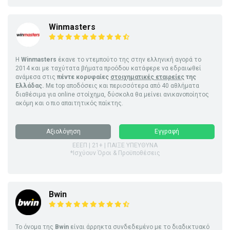
Winmasters
Η
Winmasters
έκανε το ντεμπούτο της στην ελληνική αγορά το
2014 και με ταχύτατα βήματα προόδου κατάφερε να εδραιωθεί
ανάμεσα στις
πέντε κορυφαίες
στοιχηματικές εταιρείες
της
Ελλάδας.
Με top αποδόσεις και περισσότερα από 40 αθλήματα
διαθέσιμα για online στοίχημα, δύσκολα θα μείνει ανικανοποίητος
ακόμη και ο πιο απαιτητικός παίκτης.
Αξιολόγηση
Εγγραφή
ΕΕΕΠ | 21+ | ΠΑΙΞΕ ΥΠΕΥΘΥΝΑ
*Ισχύουν Όροι & Προϋποθέσεις
Bwin
Το όνομα της
Bwin
είναι άρρηκτα συνδεδεμένο με το διαδικτυακό