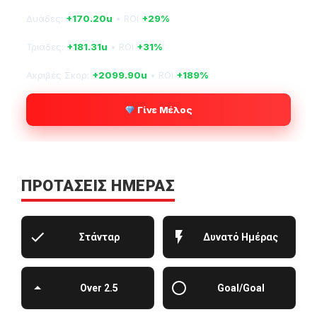
Δυάδες:
+170.20u
• ROI
+29%
Τριάδες:
+181.31u
• ROI
+31%
Ακριβές Σκορ:
+2099.90u
• ROI
+189%
Γίνε Μέλος
ΠΡΟΤΆΣΕΙΣ ΗΜΈΡΑΣ
Στάνταρ
Δυνατό Ημέρας
Over 2.5
Goal/Goal