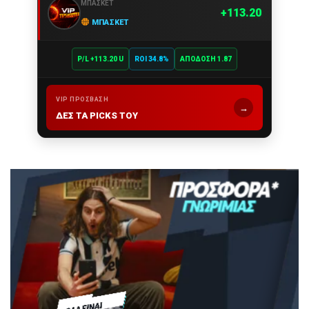
ΜΠΆΣΚΕΤ
113.20
ΜΠΆΣΚΕΤ
P/L +113.20 U
ROI 34.8%
ΑΠΌΔΟΣΗ 1.87
VIP ΠΡΌΣΒΑΣΗ
→
ΔΕΣ ΤΑ PICKS ΤΟΥ