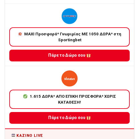
MAXI Προσφορά* Γνωριμίας ΜΕ 1050 ΔΩΡΑ* στη
Sportingbet
Πάρε το Δώρο σου
1.615 ΔΩΡΑ* ΑΠΟ ΕΠΙΚΗ ΠΡΟΣΦΟΡΑ* ΧΩΡΙΣ
ΚΑΤΑΘΕΣΗ!
Πάρε το Δώρο σου
ΚΑΖΊΝΟ LIVE