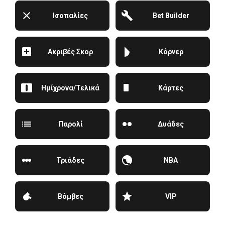
Ισοπαλίες
Bet Builder
Ακριβές Σκορ
Κόρνερ
Ημίχρονα/Τελικά
Κάρτες
Παρολί
Δυάδες
Τριάδες
NBA
Βόμβες
VIP