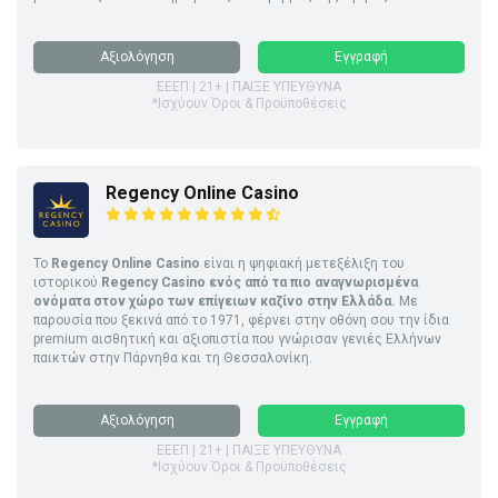
Αξιολόγηση
Εγγραφή
ΕΕΕΠ | 21+ | ΠΑΙΞΕ ΥΠΕΥΘΥΝΑ
*Ισχύουν Όροι & Προϋποθέσεις
Regency Online Casino
Το
Regency Online Casino
είναι η ψηφιακή μετεξέλιξη του
ιστορικού
Regency Casino ενός από τα πιο αναγνωρισμένα
ονόματα στον χώρο των επίγειων καζίνο στην Ελλάδα.
Με
παρουσία που ξεκινά από το 1971, φέρνει στην οθόνη σου την ίδια
premium αισθητική και αξιοπιστία που γνώρισαν γενιές Ελλήνων
παικτών στην Πάρνηθα και τη Θεσσαλονίκη.
Αξιολόγηση
Εγγραφή
ΕΕΕΠ | 21+ | ΠΑΙΞΕ ΥΠΕΥΘΥΝΑ
*Ισχύουν Όροι & Προϋποθέσεις