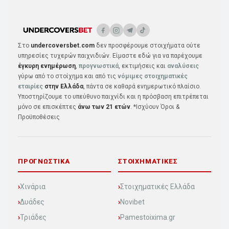
Στο
undercoversbet.com
δεν προσφέρουμε στοιχήματα ούτε
υπηρεσίες τυχερών παιχνιδιών. Είμαστε εδώ για να παρέχουμε
έγκυρη ενημέρωση
,
προγνωστικά
, εκτιμήσεις και
αναλύσεις
γύρω από το στοίχημα και από τις
νόμιμες στοιχηματικές
εταιρίες
στην Ελλάδα
, πάντα σε καθαρά ενημερωτικό πλαίσιο.
Υποστηρίζουμε το υπεύθυνο παιχνίδι και η πρόσβαση επιτρέπεται
μόνο σε επισκέπτες
άνω των 21 ετών
. *Ισχύουν Όροι &
Προϋποθέσεις
ΠΡΟΓΝΩΣΤΙΚΆ
ΣΤΟΙΧΗΜΑΤΙΚΈΣ
Χινάρια
Στοιχηματικές Ελλάδα
Δυάδες
Novibet
Τριάδες
Pamestoixima.gr