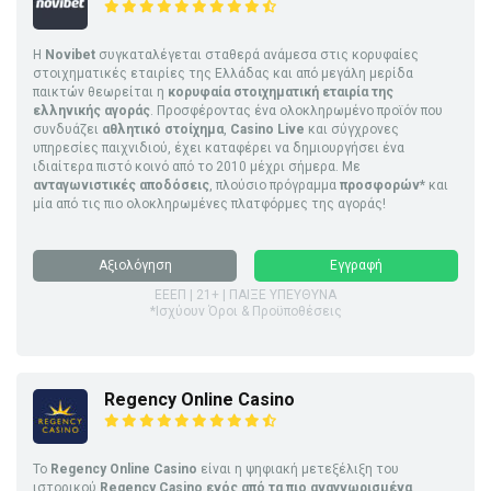
Η
Novibet
συγκαταλέγεται σταθερά ανάμεσα στις κορυφαίες
στοιχηματικές εταιρίες της Ελλάδας και από μεγάλη μερίδα
παικτών θεωρείται η
κορυφαία στοιχηματική εταιρία της
ελληνικής αγοράς
. Προσφέροντας ένα ολοκληρωμένο προϊόν που
συνδυάζει
αθλητικό στοίχημα
,
Casino Live
και σύγχρονες
υπηρεσίες παιχνιδιού, έχει καταφέρει να δημιουργήσει ένα
ιδιαίτερα πιστό κοινό από το 2010 μέχρι σήμερα. Με
ανταγωνιστικές αποδόσεις
, πλούσιο πρόγραμμα
προσφορών
* και
μία από τις πιο ολοκληρωμένες πλατφόρμες της αγοράς!
Αξιολόγηση
Εγγραφή
ΕΕΕΠ | 21+ | ΠΑΙΞΕ ΥΠΕΥΘΥΝΑ
*Ισχύουν Όροι & Προϋποθέσεις
Regency Online Casino
Το
Regency Online Casino
είναι η ψηφιακή μετεξέλιξη του
ιστορικού
Regency Casino ενός από τα πιο αναγνωρισμένα