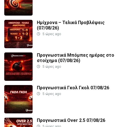
Ημίχρονα – Τελικά Προβλέψεις
(07/08/26)
5 ώρες ago
Προγνωστικά Μπόμπες ημέρας στο
στοίχημα (07/08/26)
5 ώρες ago
Προγνωστικά Γκολ Γκολ 07/08/26
5 ώρες ago
Προγνωστικά Over 2.5 07/08/26
5 ώρες ago