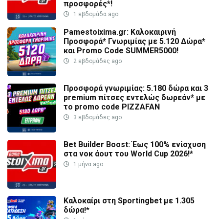
προσφορές*!
1 εβδομάδα ago
Pamestoixima.gr: Καλοκαιρινή
Προσφορά* Γνωριμίας με 5.120 Δώρα*
και Promo Code SUMMER5000!
2 εβδομάδες ago
Προσφορά γνωριμίας: 5.180 δώρα και 3
premium πίτσες εντελώς δωρεάν* με
το promo code PIZZAFAN
3 εβδομάδες ago
Bet Builder Boost: Έως 100% ενίσχυση
στα νοκ άουτ του World Cup 2026!*
1 μήνα ago
Καλοκαίρι στη Sportingbet με 1.305
δώρα!*