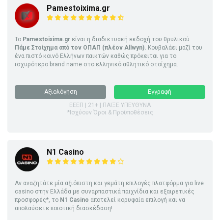
Pamestoixima.gr
Το
Pamestoixima.gr
είναι η διαδικτυακή εκδοχή του θρυλικού
Πάμε Στοίχημα από τον ΟΠΑΠ (πλέον Allwyn).
Κουβαλάει μαζί του
ένα πιστό κοινό Ελλήνων παικτών καθώς πρόκειται για το
ισχυρότερο brand name στο ελληνικό αθλητικό στοίχημα.
Αξιολόγηση
Εγγραφή
ΕΕΕΠ | 21+ | ΠΑΙΞΕ ΥΠΕΥΘΥΝΑ
*Ισχύουν Όροι & Προϋποθέσεις
N1 Casino
Αν αναζητάτε μία αξιόπιστη και γεμάτη επιλογές πλατφόρμα για live
casino στην Ελλάδα με συναρπαστικά παιχνίδια και εξαιρετικές
προσφορές*, το
N1 Casino
αποτελεί κορυφαία επιλογή και να
απολαύσετε ποιοτική διασκέδαση!