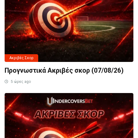
Ακριβές Σκορ
Προγνωστικά Ακριβές σκορ (07/08/26)
5 ώρες ago