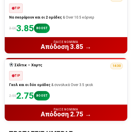
TIP
Να σκοράρουν και οι 2 ομάδες
& Over 10.5 κόρνερ
3.85
3.00
BOOST
ΠΑΊΞΕ ΝΌΜΙΜΑ
Απόδοση 3.85 →
Σέλτικ – Χαρτς
14:30
TIP
Γκολ και οι δύο ομάδες
& συνολικά Over 3.5 γκολ
2.75
2.55
BOOST
ΠΑΊΞΕ ΝΌΜΙΜΑ
Απόδοση 2.75 →