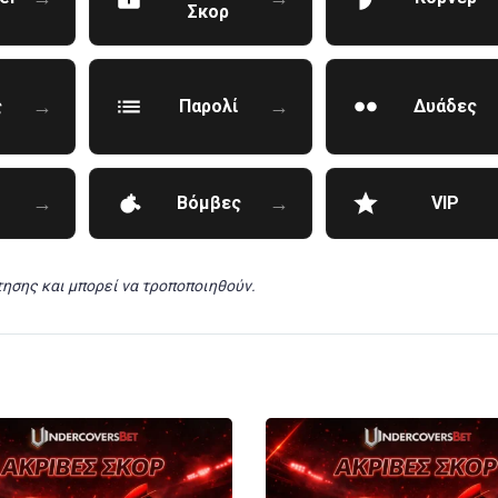
Σκορ
→
→
ς
Παρολί
Δυάδες
→
→
Βόμβες
VIP
τησης και μπορεί να τροποποιηθούν.