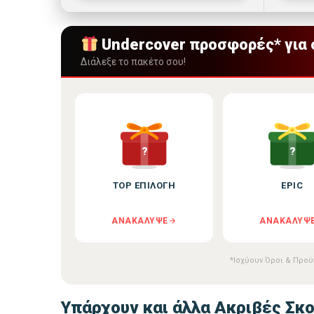
Undercover προσφορές* για
Διάλεξε το πακέτο σου!
?
?
TOP ΕΠΙΛΟΓΉ
EPIC
ΑΝΑΚΆΛΥΨΕ
ΑΝΑΚΆΛΥΨ
*Ισχύουν Όροι & Προϋπ
Υπάρχουν και άλλα Ακριβές Σκ