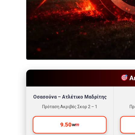
Ακ
Οσασούνα – Ατλέτικο Μαδρίτης
Πρόταση Ακριβές Σκορ 2 – 1
Πρ
9.50