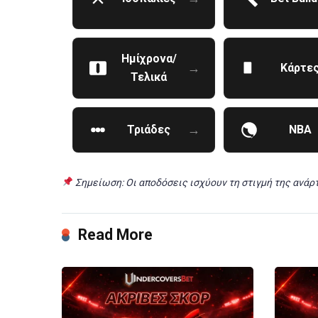
Ημίχρονα/
→
Κάρτε
Τελικά
→
Τριάδες
NBA
Σημείωση: Οι αποδόσεις ισχύουν τη στιγμή της ανάρ
Read More