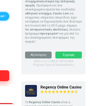
στοιχηματική εταιρία της ελληνικής
αγοράς
. Προσφέροντας ένα
ολοκληρωμένο προϊόν που συνδυάζει
αθλητικό στοίχημα
,
Casino Live
και
TOP
σύγχρονες υπηρεσίες παιχνιδιού, έχει
καταφέρει να δημιουργήσει ένα ιδιαίτερα
πιστό κοινό από το 2010 μέχρι σήμερα.
Με
ανταγωνιστικές αποδόσεις
, πλούσιο
πρόγραμμα
προσφορών
* και μία από τις
πιο ολοκληρωμένες πλατφόρμες της
αγοράς!
Αξιολόγηση
Εγγραφή
ΕΕΕΠ | 21+ | ΠΑΙΞΕ ΥΠΕΥΘΥΝΑ
*Ισχύουν Όροι & Προϋποθέσεις
Regency Online Casino
Το
Regency Online Casino
είναι η