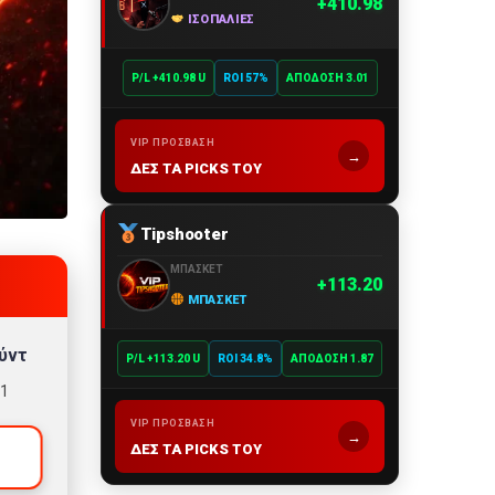
410.98
ΙΣΟΠΑΛΊΕΣ
P/L +410.98 U
ROI 57%
ΑΠΌΔΟΣΗ 3.01
VIP ΠΡΌΣΒΑΣΗ
→
ΔΕΣ ΤΑ PICKS ΤΟΥ
Tipshooter
ΜΠΆΣΚΕΤ
113.20
ΜΠΆΣΚΕΤ
ύντ
P/L +113.20 U
ROI 34.8%
ΑΠΌΔΟΣΗ 1.87
 1
VIP ΠΡΌΣΒΑΣΗ
→
ΔΕΣ ΤΑ PICKS ΤΟΥ