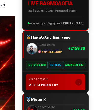
LIVE ΒΑΘΜΟΛΟΓΊΑ
κά:
Σεζόν 2025–2026 · Personal Stats
Ανανέωση καθημερινά
PROFIT (UNITS)
Παπαλέξης Δημήτρης
ΠΟΔΌΣΦΑΙΡΟ
2159.30
ΑΚΡΙΒΈΣ ΣΚΟΡ
P/L +2159.30 U
ROI 214%
ΑΠΌΔΟΣΗ 8.43
VIP ΠΡΌΣΒΑΣΗ
→
ΔΕΣ ΤΑ PICKS ΤΟΥ
Mister X
ΠΟΔΌΣΦΑΙΡΟ