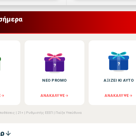
 σήμερα
?
?
ΝΈΟ PROMO
ΑΞΊΖΕΙ ΚΙ ΑΥΤΌ
Ε
ΑΝΑΚΆΛΥΨΕ
ΑΝΑΚΆΛΥΨΕ
οθέσεις | 21+ | Ρυθμιστής ΕΕΕΠ | Παίξε Υπεύθυνα
ορ