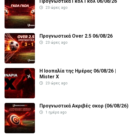
Προγνωστικά Γκολ Γκολ 06/08/26
23 ώρες ago
Προγνωστικά Over 2.5 06/08/26
23 ώρες ago
Η Ισοπαλία της Ημέρας 06/08/26 |
Mister X
23 ώρες ago
Προγνωστικά Ακριβές σκορ (06/08/26)
1 ημέρα ago