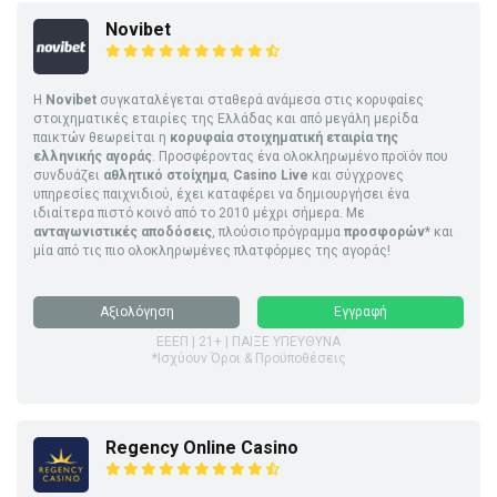
Novibet
Η
Novibet
συγκαταλέγεται σταθερά ανάμεσα στις κορυφαίες
στοιχηματικές εταιρίες της Ελλάδας και από μεγάλη μερίδα
παικτών θεωρείται η
κορυφαία στοιχηματική εταιρία της
ελληνικής αγοράς
. Προσφέροντας ένα ολοκληρωμένο προϊόν που
συνδυάζει
αθλητικό στοίχημα
,
Casino Live
και σύγχρονες
υπηρεσίες παιχνιδιού, έχει καταφέρει να δημιουργήσει ένα
ιδιαίτερα πιστό κοινό από το 2010 μέχρι σήμερα. Με
ανταγωνιστικές αποδόσεις
, πλούσιο πρόγραμμα
προσφορών
* και
μία από τις πιο ολοκληρωμένες πλατφόρμες της αγοράς!
Αξιολόγηση
Εγγραφή
ΕΕΕΠ | 21+ | ΠΑΙΞΕ ΥΠΕΥΘΥΝΑ
*Ισχύουν Όροι & Προϋποθέσεις
Regency Online Casino