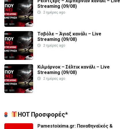
Ρέιντζερς – Χιμπέρνιαν κανάλι – Live
Streaming (09/08)
2 ημέρες ago
Τσβόλε – Άγιαξ κανάλι – Live
Streaming (09/08)
2 ημέρες ago
Κιλμάρνοκ – Σέλτικ κανάλι – Live
Streaming (09/08)
2 ημέρες ago
HOT Προσφορές*
Pamestoixima.gr: Παναθηναϊκός &