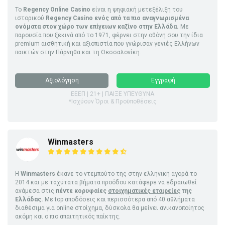
Το
Regency Online Casino
είναι η ψηφιακή μετεξέλιξη του
ιστορικού
Regency Casino ενός από τα πιο αναγνωρισμένα
ονόματα στον χώρο των επίγειων καζίνο στην Ελλάδα.
Με
παρουσία που ξεκινά από το 1971, φέρνει στην οθόνη σου την ίδια
premium αισθητική και αξιοπιστία που γνώρισαν γενιές Ελλήνων
παικτών στην Πάρνηθα και τη Θεσσαλονίκη.
Αξιολόγηση
Εγγραφή
ΕΕΕΠ | 21+ | ΠΑΙΞΕ ΥΠΕΥΘΥΝΑ
*Ισχύουν Όροι & Προϋποθέσεις
Winmasters
Η
Winmasters
έκανε το ντεμπούτο της στην ελληνική αγορά το
2014 και με ταχύτατα βήματα προόδου κατάφερε να εδραιωθεί
ανάμεσα στις
πέντε κορυφαίες
στοιχηματικές εταιρείες
της
Ελλάδας.
Με top αποδόσεις και περισσότερα από 40 αθλήματα
διαθέσιμα για online στοίχημα, δύσκολα θα μείνει ανικανοποίητος
ακόμη και ο πιο απαιτητικός παίκτης.