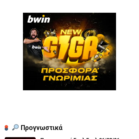
Προγνωστικά