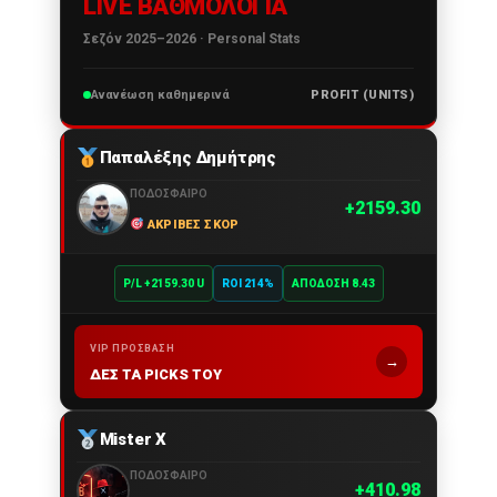
LIVE ΒΑΘΜΟΛΟΓΊΑ
Σεζόν 2025–2026 · Personal Stats
Ανανέωση καθημερινά
PROFIT (UNITS)
Παπαλέξης Δημήτρης
ΠΟΔΌΣΦΑΙΡΟ
2159.30
ΑΚΡΙΒΈΣ ΣΚΟΡ
P/L +2159.30 U
ROI 214%
ΑΠΌΔΟΣΗ 8.43
VIP ΠΡΌΣΒΑΣΗ
→
ΔΕΣ ΤΑ PICKS ΤΟΥ
Mister X
ΠΟΔΌΣΦΑΙΡΟ
410.98