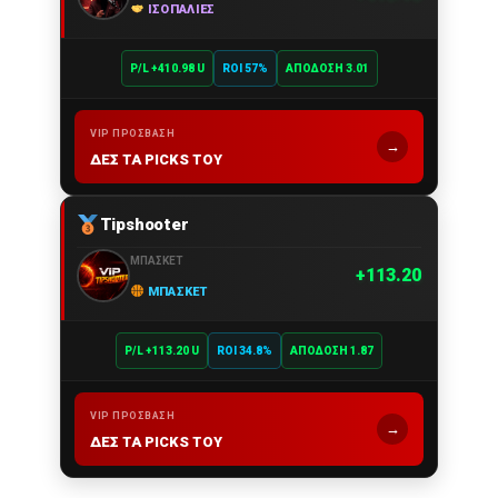
ΙΣΟΠΑΛΊΕΣ
P/L +410.98 U
ROI 57%
ΑΠΌΔΟΣΗ 3.01
VIP ΠΡΌΣΒΑΣΗ
→
ΔΕΣ ΤΑ PICKS ΤΟΥ
Tipshooter
ΜΠΆΣΚΕΤ
113.20
ΜΠΆΣΚΕΤ
P/L +113.20 U
ROI 34.8%
ΑΠΌΔΟΣΗ 1.87
VIP ΠΡΌΣΒΑΣΗ
→
ΔΕΣ ΤΑ PICKS ΤΟΥ