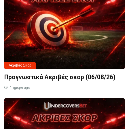
Ακριβές Σκορ
Προγνωστικά Ακριβές σκορ (06/08/26)
1 ημέρα ago