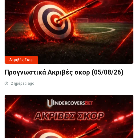
Ακριβές Σκορ
Προγνωστικά Ακριβές σκορ (05/08/26)
2 ημέρες ago