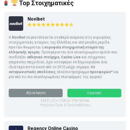
Top Στοιχηματικές
Novibet
Η
Novibet
συγκαταλέγεται σταθερά ανάμεσα στις κορυφαίες
στοιχηματικές εταιρίες της Ελλάδας και από μεγάλη μερίδα
παικτών θεωρείται η
κορυφαία στοιχηματική εταιρία της
ελληνικής αγοράς
. Προσφέροντας ένα ολοκληρωμένο προϊόν που
συνδυάζει
αθλητικό στοίχημα
,
Casino Live
και σύγχρονες
υπηρεσίες παιχνιδιού, έχει καταφέρει να δημιουργήσει ένα
ιδιαίτερα πιστό κοινό από το 2010 μέχρι σήμερα. Με
ανταγωνιστικές αποδόσεις
, πλούσιο πρόγραμμα
προσφορών
* και
μία από τις πιο ολοκληρωμένες πλατφόρμες της αγοράς!
Αξιολόγηση
Εγγραφή
ΕΕΕΠ | 21+ | ΠΑΙΞΕ ΥΠΕΥΘΥΝΑ
*Ισχύουν Όροι & Προϋποθέσεις
Regency Online Casino