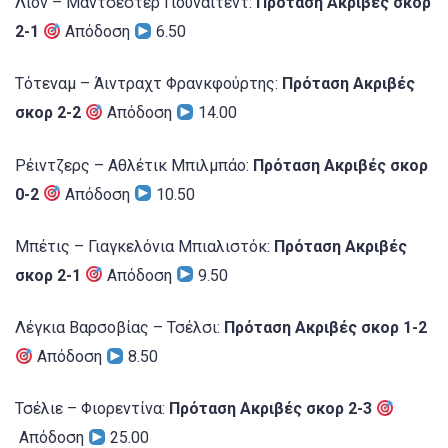
Λιόν – Μάντσεστερ Γιουνάιτεντ:
Πρόταση Ακριβές σκορ
2-1
Απόδοση
6.50
Τότεναμ – Άιντραχτ Φρανκφούρτης:
Πρόταση Ακριβές
σκορ 2-2
Απόδοση
14.00
Ρέιντζερς – Αθλέτικ Μπιλμπάο:
Πρόταση Ακριβές σκορ
0-2
Απόδοση
10.50
Μπέτις – Γιαγκελόνια Μπιαλιστόκ:
Πρόταση Ακριβές
σκορ 2-1
Απόδοση
9.50
Λέγκια Βαρσοβίας – Τσέλσι:
Πρόταση Ακριβές σκορ 1-2
Απόδοση
8.50
Τσέλιε – Φιορεντίνα:
Πρόταση Ακριβές σκορ 2-3
Απόδοση
25.00