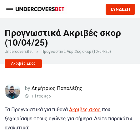
ΣΥΝΔΕΣΗ
Προγνωστικά Ακριβές σκορ
(10/04/25)
UndercoversBet
»
Προγνωστικά Ακριβές σκορ (10/04/25)
Ακριβές Σκορ
by
Δημήτριος Παπαλέξης
1 έτος ago
Τα Προγνωστικά για πιθανά
Ακριβές σκορ
που
ξεχωρίσαμε στους αγώνες για σήμερα. Δείτε παρακάτω
αναλυτικά: