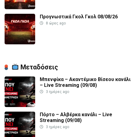
Προγνωστικά Γκολ Γκολ 08/08/26
8 ώρες ago
Μεταδόσεις
Μπενφίκα – Ακαντέμικο Βίσεου κανάλι
– Live Streaming (09/08)
3 ημέρες ago
Πόρτο – Αλβέρκα κανάλι – Live
Streaming (09/08)
3 ημέρες ago