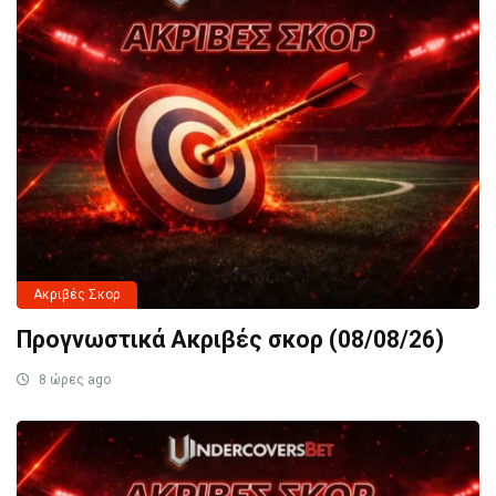
Ακριβές Σκορ
Προγνωστικά Ακριβές σκορ (08/08/26)
8 ώρες ago