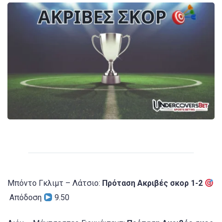
Μπόντο Γκλιμτ – Λάτσιο:
Πρόταση Ακριβές σκορ 1-2
Απόδοση
9.50