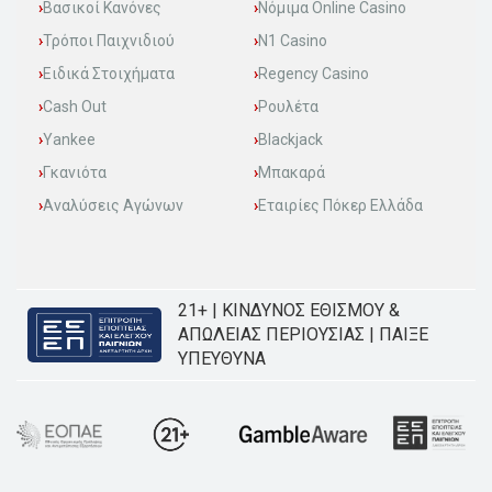
Βασικοί Κανόνες
Νόμιμα Online Casino
Τρόποι Παιχνιδιού
N1 Casino
Ειδικά Στοιχήματα
Regency Casino
Cash Out
Ρουλέτα
Yankee
Blackjack
Γκανιότα
Μπακαρά
Αναλύσεις Αγώνων
Εταιρίες Πόκερ Ελλάδα
21+ | ΚΙΝΔΥΝΟΣ ΕΘΙΣΜΟΥ &
ΑΠΩΛΕΙΑΣ ΠΕΡΙΟΥΣΙΑΣ | ΠΑΙΞΕ
ΥΠΕΥΘΥΝΑ