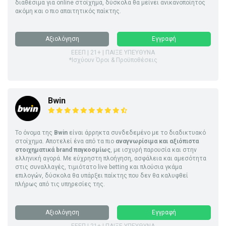
διαθέσιμα για online στοίχημα, δύσκολα θα μείνει ανικανοποίητος
ακόμη και ο πιο απαιτητικός παίκτης.
Αξιολόγηση
Εγγραφή
ΕΕΕΠ | 21+ | ΠΑΙΞΕ ΥΠΕΥΘΥΝΑ
*Ισχύουν Όροι & Προϋποθέσεις
Bwin
Το όνομα της
Bwin
είναι άρρηκτα συνδεδεμένο με το διαδικτυακό
στοίχημα. Αποτελεί ένα από τα πιο
αναγνωρίσιμα και αξιόπιστα
στοιχηματικά brand παγκοσμίως
, με ισχυρή παρουσία και στην
ελληνική αγορά. Με εύχρηστη πλοήγηση, ασφάλεια και αμεσότητα
στις συναλλαγές, τιμιότατο live betting και πλούσια γκάμα
επιλογών, δύσκολα θα υπάρξει παίκτης που δεν θα καλυφθεί
πλήρως από τις υπηρεσίες της.
Αξιολόγηση
Εγγραφή
ΕΕΕΠ | 21+ | ΠΑΙΞΕ ΥΠΕΥΘΥΝΑ