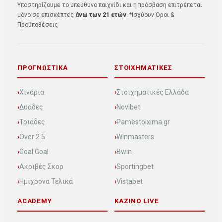
Υποστηρίζουμε το υπεύθυνο παιχνίδι και η πρόσβαση επιτρέπεται
μόνο σε επισκέπτες
άνω των 21 ετών
. *Ισχύουν Όροι &
Προϋποθέσεις
ΠΡΟΓΝΩΣΤΙΚΆ
ΣΤΟΙΧΗΜΑΤΙΚΈΣ
Χινάρια
Στοιχηματικές Ελλάδα
Δυάδες
Novibet
Τριάδες
Pamestoixima.gr
Over 2.5
Winmasters
Goal Goal
Bwin
Ακριβές Σκορ
Sportingbet
Ημίχρονα Τελικά
Vistabet
ACADEMY
KAZINO LIVE