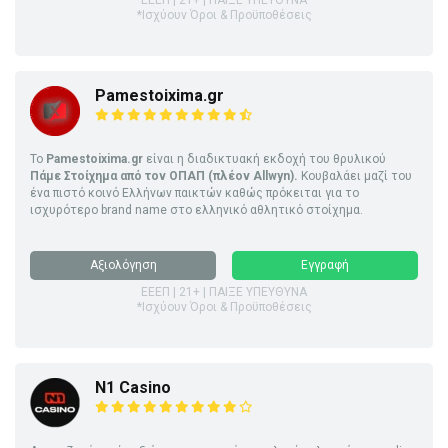
*Ισχύουν Όροι & Προϋποθέσεις
Pamestoixima.gr
Το
Pamestoixima.gr
είναι η διαδικτυακή εκδοχή του θρυλικού
Πάμε Στοίχημα από τον ΟΠΑΠ (πλέον Allwyn).
Κουβαλάει μαζί του
ένα πιστό κοινό Ελλήνων παικτών καθώς πρόκειται για το
ισχυρότερο brand name στο ελληνικό αθλητικό στοίχημα.
Αξιολόγηση
Εγγραφή
ΕΕΕΠ | 21+ | ΠΑΙΞΕ ΥΠΕΥΘΥΝΑ
*Ισχύουν Όροι & Προϋποθέσεις
N1 Casino