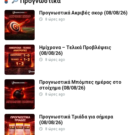
Προγνωστικά
Προγνωστικά Ακριβές σκορ (08/08/26)
8 ώρες ago
Ημίχρονα – Τελικά Προβλέψεις
(08/08/26)
8 ώρες ago
Προγνωστικά Μπόμπες ημέρας στο
στοίχημα (08/08/26)
8 ώρες ago
Προγνωστικά Τριάδα για σήμερα
(08/08/26)
8 ώρες ago