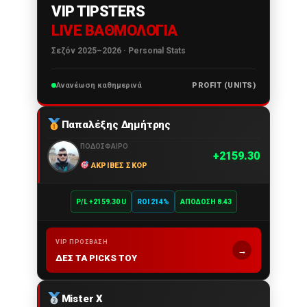
VIP TIPSTERS
LIVE ΒΑΘΜΟΛΟΓΊΑ
Σεζόν 2025–2026 · Personal Stats
Ανανέωση καθημερινά
PROFIT (UNITS)
Παπαλέξης Δημήτρης
ΠΟΔΌΣΦΑΙΡΟ
2159.30
ΑΚΡΙΒΈΣ ΣΚΟΡ
P/L +2159.30 U
ROI 214%
ΑΠΌΔΟΣΗ 8.43
VIP ΠΡΌΣΒΑΣΗ
→
ΔΕΣ ΤΑ PICKS ΤΟΥ
Mister X