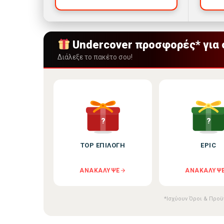
Undercover προσφορές* για
Διάλεξε το πακέτο σου!
?
?
TOP ΕΠΙΛΟΓΉ
EPIC
ΑΝΑΚΆΛΥΨΕ
ΑΝΑΚΆΛΥΨ
*Ισχύουν Όροι & Προϋπ