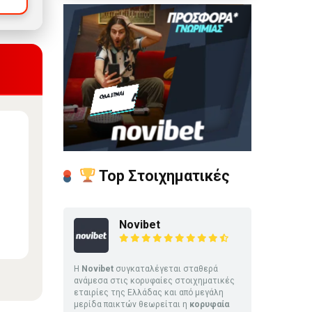
Top Στοιχηματικές
Novibet
Η
Novibet
συγκαταλέγεται σταθερά
ανάμεσα στις κορυφαίες στοιχηματικές
εταιρίες της Ελλάδας και από μεγάλη
μερίδα παικτών θεωρείται η
κορυφαία