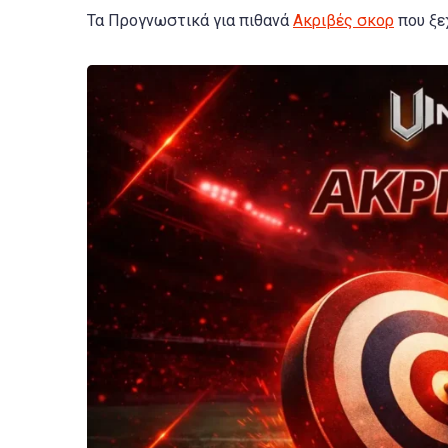
Τα Προγνωστικά για πιθανά
Ακριβές σκορ
που ξε