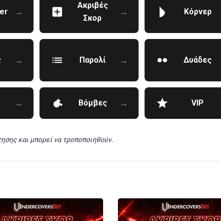
Ακριβές
→
→
der
Κόρνερ
Σκορ
→
→
ς
Παρολί
Δυάδες
→
→
Βόμβες
VIP
τησης και μπορεί να τροποποιηθούν.