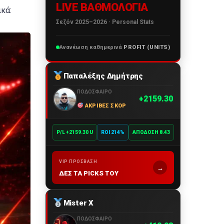
LIVE ΒΑΘΜΟΛΟΓΊΑ
κά:
Σεζόν 2025–2026 · Personal Stats
Ανανέωση καθημερινά
PROFIT (UNITS)
Παπαλέξης Δημήτρης
ΠΟΔΌΣΦΑΙΡΟ
2159.30
ΑΚΡΙΒΈΣ ΣΚΟΡ
P/L +2159.30 U
ROI 214%
ΑΠΌΔΟΣΗ 8.43
VIP ΠΡΌΣΒΑΣΗ
→
ΔΕΣ ΤΑ PICKS ΤΟΥ
Mister X
ΠΟΔΌΣΦΑΙΡΟ