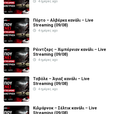
4 ημέρες ago
Πόρτο – Αλβέρκα κανάλι – Live
Streaming (09/08)
4 ημέρες ago
Ρέιντζερς – Χιμπέρνιαν κανάλι – Live
Streaming (09/08)
4 ημέρες ago
Τσβόλε – Άγιαξ κανάλι – Live
Streaming (09/08)
4 ημέρες ago
Κιλμάρνοκ – Σέλτικ κανάλι – Live
Streaming (09/08)