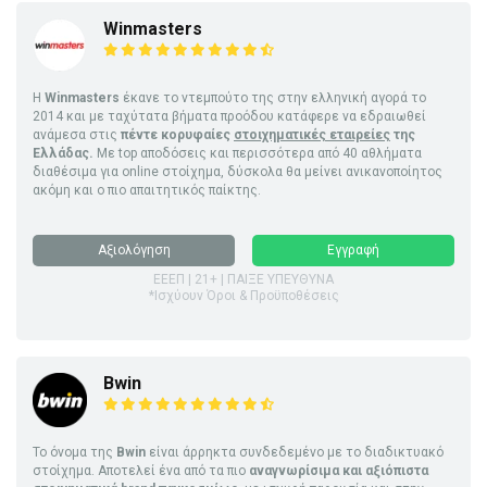
Winmasters
Η
Winmasters
έκανε το ντεμπούτο της στην ελληνική αγορά το
2014 και με ταχύτατα βήματα προόδου κατάφερε να εδραιωθεί
ανάμεσα στις
πέντε κορυφαίες
στοιχηματικές εταιρείες
της
Ελλάδας.
Με top αποδόσεις και περισσότερα από 40 αθλήματα
διαθέσιμα για online στοίχημα, δύσκολα θα μείνει ανικανοποίητος
ακόμη και ο πιο απαιτητικός παίκτης.
Αξιολόγηση
Εγγραφή
ΕΕΕΠ | 21+ | ΠΑΙΞΕ ΥΠΕΥΘΥΝΑ
*Ισχύουν Όροι & Προϋποθέσεις
Bwin
Το όνομα της
Bwin
είναι άρρηκτα συνδεδεμένο με το διαδικτυακό
στοίχημα. Αποτελεί ένα από τα πιο
αναγνωρίσιμα και αξιόπιστα