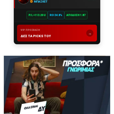
ΜΠΆΣΚΕΤ
P/L +113.20 U
ROI 34.8%
ΑΠΌΔΟΣΗ 1.87
VIP ΠΡΌΣΒΑΣΗ
→
ΔΕΣ ΤΑ PICKS ΤΟΥ