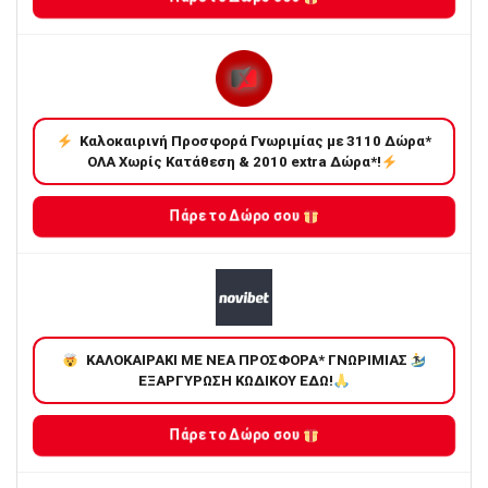
Καλοκαιρινή Προσφορά Γνωριμίας με 3110 Δώρα*
ΟΛΑ Χωρίς Κατάθεση & 2010 extra Δώρα*!
Πάρε το Δώρο σου
ΚΑΛΟΚΑΙΡΑΚΙ ΜΕ ΝΕΑ ΠΡΟΣΦΟΡΑ* ΓΝΩΡΙΜΙΑΣ
ΕΞΑΡΓΥΡΩΣΗ ΚΩΔΙΚΟΥ ΕΔΩ!
Πάρε το Δώρο σου