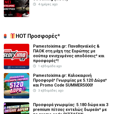
4 ημέρες ago
HOT Προσφορές*
Pamestoixima.gr: Παναθηναϊκός &
ΠΑΟΚ στη μάχη της Ευρώπης με
σούπερ ενισχυμένες αποδόσεις* και
προσφορές*!
1 εβδομάδα ago
Pamestoixima.gr: Καλοκαιρινή
Προσφορά* Γνωριμίας με 5.120 Δώρα*
και Promo Code SUMMER5000!
3 εβδομάδες ago
Προσφορά γνωριμίας: 5.180 δώρα και 3
premium πίτσες εντελώς δωρεάν* με