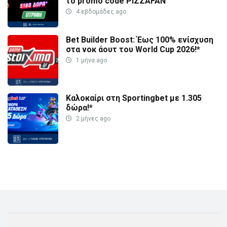
το promo code PIZZAFAN
4 εβδομάδες ago
Bet Builder Boost: Έως 100% ενίσχυση
στα νοκ άουτ του World Cup 2026!*
1 μήνα ago
Καλοκαίρι στη Sportingbet με 1.305
δώρα!*
2 μήνες ago