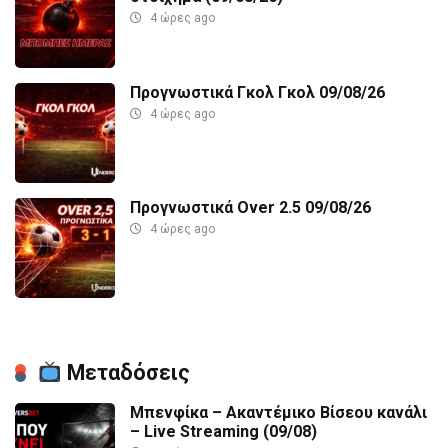
4 ώρες ago
Προγνωστικά Γκολ Γκολ 09/08/26
4 ώρες ago
Προγνωστικά Over 2.5 09/08/26
4 ώρες ago
Μεταδόσεις
Μπενφίκα – Ακαντέμικο Βίσεου κανάλι
– Live Streaming (09/08)