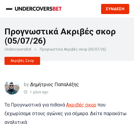
ΣΥΝΔΕΣΗ
Προγνωστικά Ακριβές σκορ
(05/07/26)
UndercoversBet
»
Προγνωστικά Ακριβές σκορ (05/07/26)
Ακριβές Σκορ
by
Δημήτριος Παπαλέξης
1 μήνα ago
Τα Προγνωστικά για πιθανά
Ακριβές σκορ
που
ξεχωρίσαμε στους αγώνες για σήμερα. Δείτε παρακάτω
αναλυτικά: