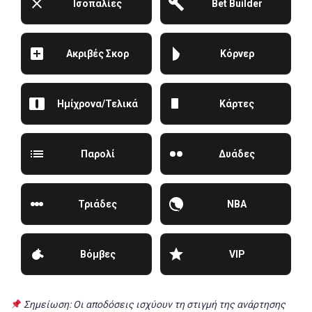
Ισοπαλίες
Bet Builder
Ακριβές Σκορ
Κόρνερ
Ημίχρονα/Τελικά
Κάρτες
Παρολί
Δυάδες
Τριάδες
NBA
Βόμβες
VIP
Σημείωση: Οι αποδόσεις ισχύουν τη στιγμή της ανάρτησης