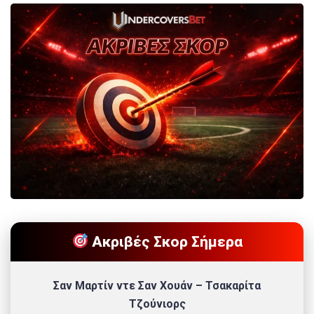
Ακριβές Σκορ Σήμερα
Σαν Μαρτίν ντε Σαν Χουάν – Τσακαρίτα
Τζούνιορς