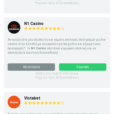
*Ισχύουν Όροι & Προϋποθέσεις
N1 Casino
Αν αναζητάτε μία αξιόπιστη και γεμάτη επιλογές πλατφόρμα για live
casino στην Ελλάδα με συναρπαστικά παιχνίδια και εξαιρετικές
προσφορές*, το
N1 Casino
αποτελεί κορυφαία επιλογή και να
απολαύσετε ποιοτική διασκέδαση!
Αξιολόγηση
Εγγραφή
ΕΕΕΠ | 21+ | ΠΑΙΞΕ ΥΠΕΥΘΥΝΑ
*Ισχύουν Όροι & Προϋποθέσεις
Vistabet