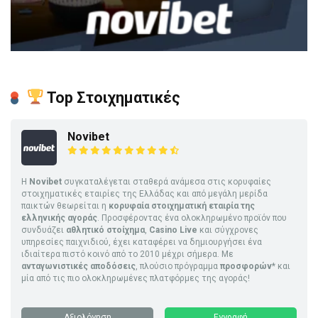
Top Στοιχηματικές
Novibet
Η
Novibet
συγκαταλέγεται σταθερά ανάμεσα στις κορυφαίες
στοιχηματικές εταιρίες της Ελλάδας και από μεγάλη μερίδα
παικτών θεωρείται η
κορυφαία στοιχηματική εταιρία της
ελληνικής αγοράς
. Προσφέροντας ένα ολοκληρωμένο προϊόν που
συνδυάζει
αθλητικό στοίχημα
,
Casino Live
και σύγχρονες
υπηρεσίες παιχνιδιού, έχει καταφέρει να δημιουργήσει ένα
ιδιαίτερα πιστό κοινό από το 2010 μέχρι σήμερα. Με
ανταγωνιστικές αποδόσεις
, πλούσιο πρόγραμμα
προσφορών
* και
μία από τις πιο ολοκληρωμένες πλατφόρμες της αγοράς!
Αξιολόγηση
Εγγραφή