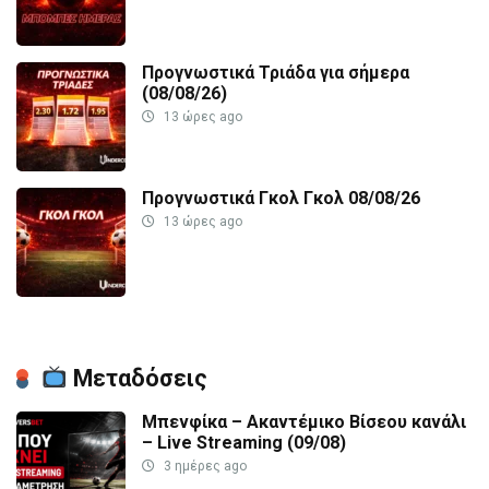
Προγνωστικά Τριάδα για σήμερα
(08/08/26)
13 ώρες ago
Προγνωστικά Γκολ Γκολ 08/08/26
13 ώρες ago
Μεταδόσεις
Μπενφίκα – Ακαντέμικο Βίσεου κανάλι
– Live Streaming (09/08)
3 ημέρες ago