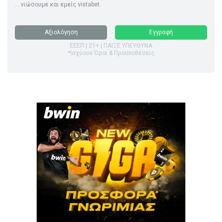
....νιώσουμε και εμείς vistabet.
Αξιολόγηση
Εγγραφή
ΕΕΕΠ | 21+ | ΠΑΙΞΕ ΥΠΕΥΘΥΝΑ
*Ισχύουν Όροι & Προϋποθέσεις