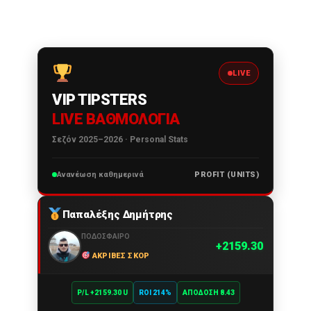
LIVE
VIP TIPSTERS
LIVE ΒΑΘΜΟΛΟΓΊΑ
Σεζόν 2025–2026 · Personal Stats
Ανανέωση καθημερινά
PROFIT (UNITS)
Παπαλέξης Δημήτρης
ΠΟΔΌΣΦΑΙΡΟ
2159.30
ΑΚΡΙΒΈΣ ΣΚΟΡ
P/L +2159.30 U
ROI 214%
ΑΠΌΔΟΣΗ 8.43