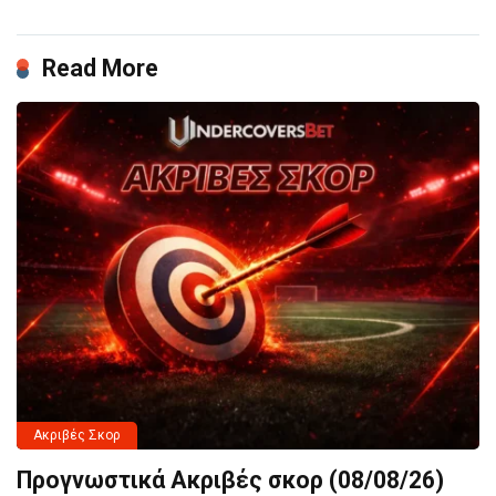
Read More
Ακριβές Σκορ
Προγνωστικά Ακριβές σκορ (08/08/26)