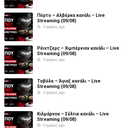
Πόρτο – Αλβέρκα κανάλι – Live
Streaming (09/08)
3 ημέρες ago
Ρέιντζερς – Χιμπέρνιαν κανάλι – Live
Streaming (09/08)
3 ημέρες ago
Τσβόλε – Άγιαξ κανάλι – Live
Streaming (09/08)
3 ημέρες ago
Κιλμάρνοκ – Σέλτικ κανάλι – Live
Streaming (09/08)
3 ημέρες ago