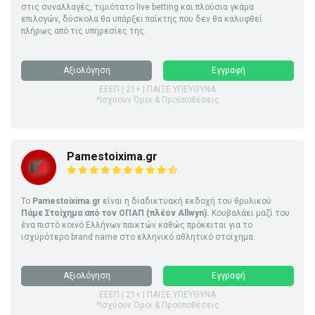
στις συναλλαγές, τιμιότατο live betting και πλούσια γκάμα
επιλογών, δύσκολα θα υπάρξει παίκτης που δεν θα καλυφθεί
πλήρως από τις υπηρεσίες της.
Αξιολόγηση
Εγγραφή
ΕΕΕΠ | 21+ | ΠΑΙΞΕ ΥΠΕΥΘΥΝΑ
*Ισχύουν Όροι & Προϋποθέσεις
Pamestoixima.gr
Το
Pamestoixima.gr
είναι η διαδικτυακή εκδοχή του θρυλικού
Πάμε Στοίχημα από τον ΟΠΑΠ (πλέον Allwyn).
Κουβαλάει μαζί του
ένα πιστό κοινό Ελλήνων παικτών καθώς πρόκειται για το
ισχυρότερο brand name στο ελληνικό αθλητικό στοίχημα.
Αξιολόγηση
Εγγραφή
ΕΕΕΠ | 21+ | ΠΑΙΞΕ ΥΠΕΥΘΥΝΑ
*Ισχύουν Όροι & Προϋποθέσεις