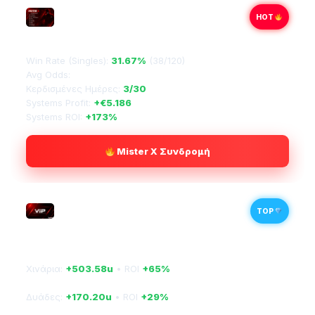
Mister X Picks
HOT
Απρίλιος
Win Rate (Singles):
31.67%
(38/120)
Avg Odds:
3.00
Κερδισμένες Ημέρες:
3/30
Systems Profit:
+€5.186
Systems ROI:
+173%
Mister X Συνδρομή
VIP ALL-IN-ONE
TOP
2026 Progression
Χινάρια:
+503.58u
• ROI
+65%
Δυάδες:
+170.20u
• ROI
+29%