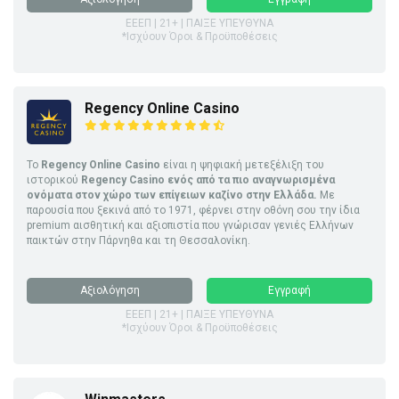
ΕΕΕΠ | 21+ | ΠΑΙΞΕ ΥΠΕΥΘΥΝΑ
*Ισχύουν Όροι & Προϋποθέσεις
Regency Online Casino
Το
Regency Online Casino
είναι η ψηφιακή μετεξέλιξη του
ιστορικού
Regency Casino ενός από τα πιο αναγνωρισμένα
ονόματα στον χώρο των επίγειων καζίνο στην Ελλάδα.
Με
παρουσία που ξεκινά από το 1971, φέρνει στην οθόνη σου την ίδια
premium αισθητική και αξιοπιστία που γνώρισαν γενιές Ελλήνων
παικτών στην Πάρνηθα και τη Θεσσαλονίκη.
Αξιολόγηση
Εγγραφή
ΕΕΕΠ | 21+ | ΠΑΙΞΕ ΥΠΕΥΘΥΝΑ
*Ισχύουν Όροι & Προϋποθέσεις