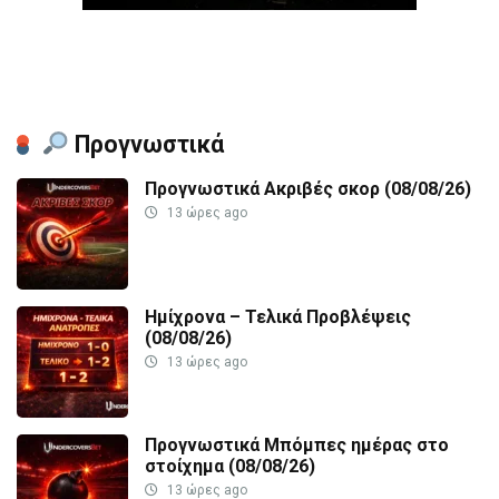
Προγνωστικά
Προγνωστικά Ακριβές σκορ (08/08/26)
13 ώρες ago
Ημίχρονα – Τελικά Προβλέψεις
(08/08/26)
13 ώρες ago
Προγνωστικά Μπόμπες ημέρας στο
στοίχημα (08/08/26)
13 ώρες ago