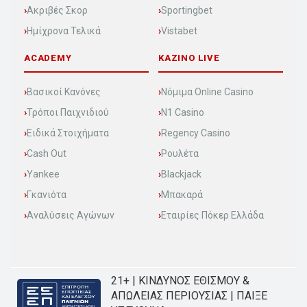
Ακριβές Σκορ
Sportingbet
Ημίχρονα Τελικά
Vistabet
ACADEMY
KAZINO LIVE
Βασικοί Κανόνες
Νόμιμα Online Casino
Τρόποι Παιχνιδιού
N1 Casino
Ειδικά Στοιχήματα
Regency Casino
Cash Out
Ρουλέτα
Yankee
Blackjack
Γκανιότα
Μπακαρά
Αναλύσεις Αγώνων
Εταιρίες Πόκερ Ελλάδα
21+ | ΚΙΝΔΥΝΟΣ ΕΘΙΣΜΟΥ &
ΑΠΩΛΕΙΑΣ ΠΕΡΙΟΥΣΙΑΣ | ΠΑΙΞΕ