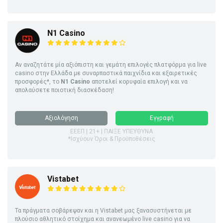
N1 Casino
Αν αναζητάτε μία αξιόπιστη και γεμάτη επιλογές πλατφόρμα για live
casino στην Ελλάδα με συναρπαστικά παιχνίδια και εξαιρετικές
προσφορές*, το
N1 Casino
αποτελεί κορυφαία επιλογή και να
απολαύσετε ποιοτική διασκέδαση!
Αξιολόγηση
Εγγραφή
ΕΕΕΠ | 21+ | ΠΑΙΞΕ ΥΠΕΥΘΥΝΑ
*Ισχύουν Όροι & Προϋποθέσεις
Vistabet
Τα πράγματα σοβάρεψαν και η Vistabet μας ξανασυστήνεται με
πλούσιο αθλητικό στοίχημα και ανανεωμένο live casino για να