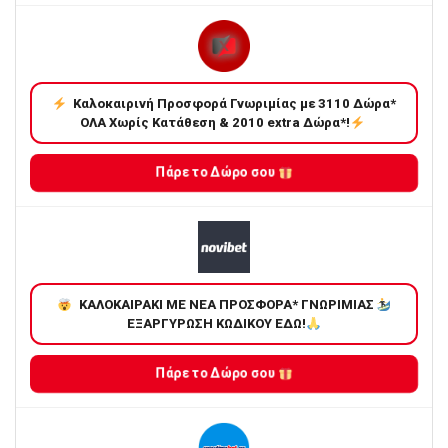
Καλοκαιρινή Προσφορά Γνωριμίας με 3110 Δώρα*
ΟΛΑ Χωρίς Κατάθεση & 2010 extra Δώρα*!
Πάρε το Δώρο σου
ΚΑΛΟΚΑΙΡΑΚΙ ΜΕ ΝΕΑ ΠΡΟΣΦΟΡΑ* ΓΝΩΡΙΜΙΑΣ
ΕΞΑΡΓΥΡΩΣΗ ΚΩΔΙΚΟΥ ΕΔΩ!
Πάρε το Δώρο σου