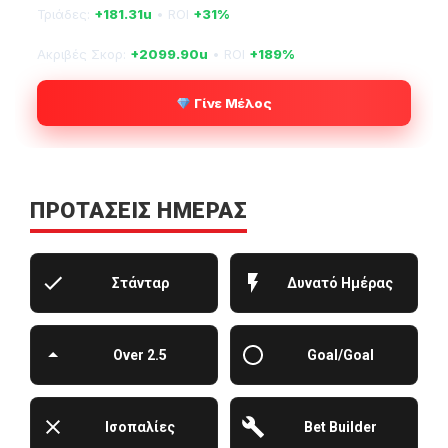
Τριάδες:
+181.31u
• ROI
+31%
Ακριβές Σκορ:
+2099.90u
• ROI
+189%
Γίνε Μέλος
ΠΡΟΤΆΣΕΙΣ ΗΜΈΡΑΣ
Στάνταρ
Δυνατό Ημέρας
Over 2.5
Goal/Goal
Ισοπαλίες
Bet Builder