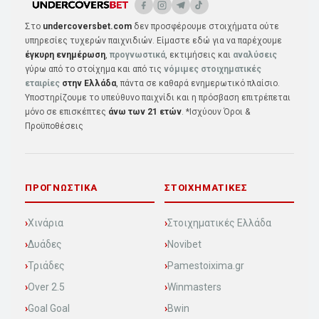
Στο
undercoversbet.com
δεν προσφέρουμε στοιχήματα ούτε
υπηρεσίες τυχερών παιχνιδιών. Είμαστε εδώ για να παρέχουμε
έγκυρη ενημέρωση
,
προγνωστικά
, εκτιμήσεις και
αναλύσεις
γύρω από το στοίχημα και από τις
νόμιμες στοιχηματικές
εταιρίες
στην Ελλάδα
, πάντα σε καθαρά ενημερωτικό πλαίσιο.
Υποστηρίζουμε το υπεύθυνο παιχνίδι και η πρόσβαση επιτρέπεται
μόνο σε επισκέπτες
άνω των 21 ετών
. *Ισχύουν Όροι &
Προϋποθέσεις
ΠΡΟΓΝΩΣΤΙΚΆ
ΣΤΟΙΧΗΜΑΤΙΚΈΣ
Χινάρια
Στοιχηματικές Ελλάδα
Δυάδες
Novibet
Τριάδες
Pamestoixima.gr
Over 2.5
Winmasters
Goal Goal
Bwin