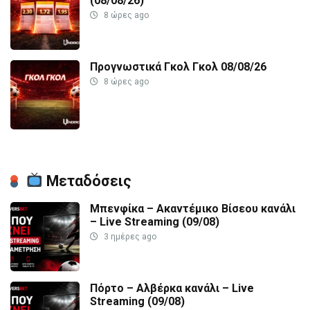
(08/08/26)
8 ώρες ago
Προγνωστικά Γκολ Γκολ 08/08/26
8 ώρες ago
Μεταδόσεις
Μπενφίκα – Ακαντέμικο Βίσεου κανάλι
– Live Streaming (09/08)
3 ημέρες ago
Πόρτο – Αλβέρκα κανάλι – Live
Streaming (09/08)