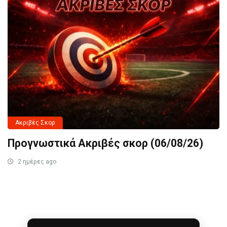
Ακριβές Σκορ
Προγνωστικά Ακριβές σκορ (06/08/26)
2 ημέρες ago