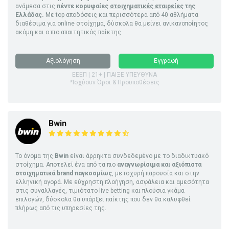
ανάμεσα στις
πέντε κορυφαίες
στοιχηματικές εταιρείες
της
Ελλάδας.
Με top αποδόσεις και περισσότερα από 40 αθλήματα
διαθέσιμα για online στοίχημα, δύσκολα θα μείνει ανικανοποίητος
ακόμη και ο πιο απαιτητικός παίκτης.
Αξιολόγηση
Εγγραφή
ΕΕΕΠ | 21+ | ΠΑΙΞΕ ΥΠΕΥΘΥΝΑ
*Ισχύουν Όροι & Προϋποθέσεις
Bwin
Το όνομα της
Bwin
είναι άρρηκτα συνδεδεμένο με το διαδικτυακό
στοίχημα. Αποτελεί ένα από τα πιο
αναγνωρίσιμα και αξιόπιστα
στοιχηματικά brand παγκοσμίως
, με ισχυρή παρουσία και στην
ελληνική αγορά. Με εύχρηστη πλοήγηση, ασφάλεια και αμεσότητα
στις συναλλαγές, τιμιότατο live betting και πλούσια γκάμα
επιλογών, δύσκολα θα υπάρξει παίκτης που δεν θα καλυφθεί
πλήρως από τις υπηρεσίες της.