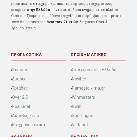
γύρω από το στοίχημα και από τις
νόμιμες στοιχηματικές
εταιρίες
στην Ελλάδα
, πάντα σε καθαρά ενημερωτικό πλαίσιο.
Υποστηρίζουμε το υπεύθυνο παιχνίδι και η πρόσβαση επιτρέπεται
μόνο σε επισκέπτες
άνω των 21 ετών
. *Ισχύουν Όροι &
Προϋποθέσεις
ΠΡΟΓΝΩΣΤΙΚΆ
ΣΤΟΙΧΗΜΑΤΙΚΈΣ
Χινάρια
Στοιχηματικές Ελλάδα
Δυάδες
Novibet
Τριάδες
Pamestoixima.gr
Over 2.5
Winmasters
Goal Goal
Bwin
Ακριβές Σκορ
Sportingbet
Ημίχρονα Τελικά
Vistabet
ACADEMY
KAZINO LIVE