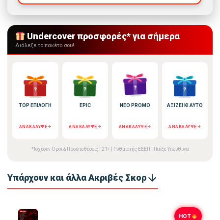
Undercover προσφορές* για σήμερα
Διάλεξε το πακέτο σου!
?
?
?
?
TOP ΕΠΙΛΟΓΉ
EPIC
ΝΈΟ PROMO
ΑΞΊΖΕΙ ΚΙ ΑΥΤΌ
ΑΝΑΚΆΛΥΨΕ
ΑΝΑΚΆΛΥΨΕ
ΑΝΑΚΆΛΥΨΕ
ΑΝΑΚΆΛΥΨΕ
*Ισχύουν Όροι & Προϋποθέσεις | 21+ | Ρυθμιστής ΕΕΕΠ | Παίξε Υπεύθυνα
Υπάρχουν και άλλα Ακριβές Σκορ
Mister X Picks
HOT