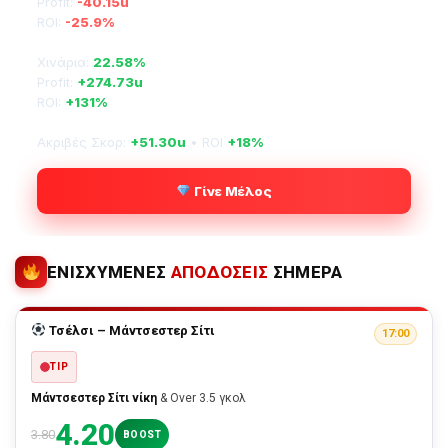
Profit:
-40.15u
ROI:
-25.9%
Χινάρια:
22.58%
Profit:
+274.73u
ROI:
+131%
Ακριβές Σκορ:
+51.30u
• ROI
+18%
Γίνε Μέλος
ΕΝΙΣΧΥΜΈΝΕΣ
ΑΠΟΔΌΣΕΙΣ
ΣΉΜΕΡΑ
Τσέλσι – Μάντσεστερ Σίτι
17:00
TIP
Μάντσεστερ Σίτι νίκη
& Over 3.5 γκολ
4.20
3.80
BOOST