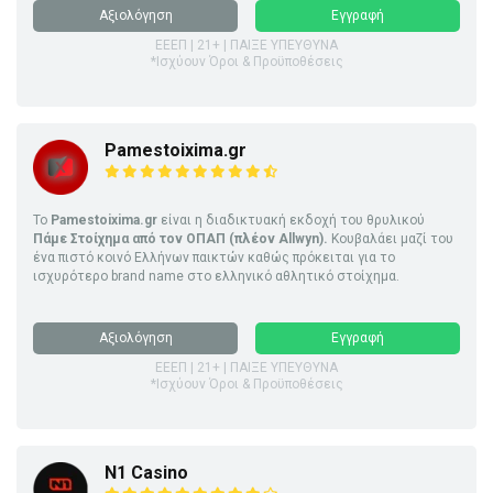
Αξιολόγηση
Εγγραφή
ΕΕΕΠ | 21+ | ΠΑΙΞΕ ΥΠΕΥΘΥΝΑ
*Ισχύουν Όροι & Προϋποθέσεις
Pamestoixima.gr
Το
Pamestoixima.gr
είναι η διαδικτυακή εκδοχή του θρυλικού
Πάμε Στοίχημα από τον ΟΠΑΠ (πλέον Allwyn).
Κουβαλάει μαζί του
ένα πιστό κοινό Ελλήνων παικτών καθώς πρόκειται για το
ισχυρότερο brand name στο ελληνικό αθλητικό στοίχημα.
Αξιολόγηση
Εγγραφή
ΕΕΕΠ | 21+ | ΠΑΙΞΕ ΥΠΕΥΘΥΝΑ
*Ισχύουν Όροι & Προϋποθέσεις
N1 Casino