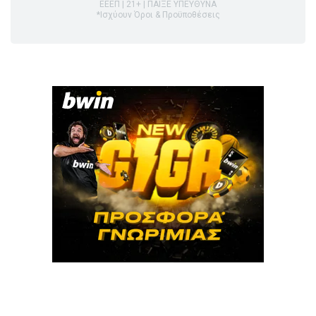
ΕΕΕΠ | 21+ | ΠΑΙΞΕ ΥΠΕΥΘΥΝΑ
*Ισχύουν Όροι & Προϋποθέσεις