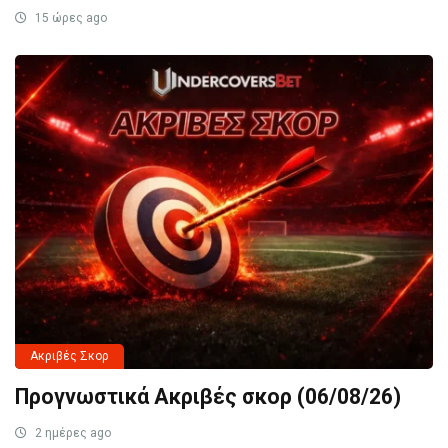
15 ώρες ago
Ακριβές Σκορ
Προγνωστικά Ακριβές σκορ (06/08/26)
2 ημέρες ago