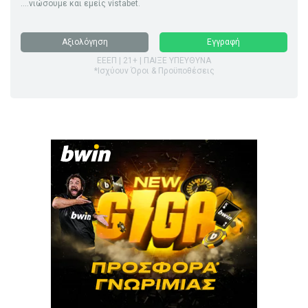
....νιώσουμε και εμείς vistabet.
Αξιολόγηση
Εγγραφή
ΕΕΕΠ | 21+ | ΠΑΙΞΕ ΥΠΕΥΘΥΝΑ
*Ισχύουν Όροι & Προϋποθέσεις