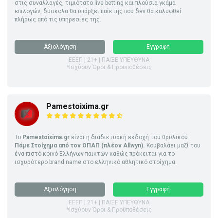
στις συναλλαγές, τιμιότατο live betting και πλούσια γκάμα
επιλογών, δύσκολα θα υπάρξει παίκτης που δεν θα καλυφθεί
πλήρως από τις υπηρεσίες της.
Αξιολόγηση
Εγγραφή
ΕΕΕΠ | 21+ | ΠΑΙΞΕ ΥΠΕΥΘΥΝΑ
*Ισχύουν Όροι & Προϋποθέσεις
Pamestoixima.gr
Το
Pamestoixima.gr
είναι η διαδικτυακή εκδοχή του θρυλικού
Πάμε Στοίχημα από τον ΟΠΑΠ (πλέον Allwyn).
Κουβαλάει μαζί του
ένα πιστό κοινό Ελλήνων παικτών καθώς πρόκειται για το
ισχυρότερο brand name στο ελληνικό αθλητικό στοίχημα.
Αξιολόγηση
Εγγραφή
ΕΕΕΠ | 21+ | ΠΑΙΞΕ ΥΠΕΥΘΥΝΑ
*Ισχύουν Όροι & Προϋποθέσεις