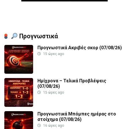
Προγνωστικά
Προγνωστικά Ακριβές σκορ (07/08/26)
15 ώρες ago
Ημίχρονα – Τελικά Προβλέψεις
(07/08/26)
15 ώρες ago
Προγνωστικά Μπόμπες ημέρας στο
στοίχημα (07/08/26)
16 ώρες ago