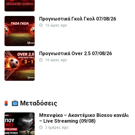
Προγνωστικά Γκολ Γκολ 07/08/26
16 ώρες ago
Προγνωστικά Over 2.5 07/08/26
16 ώρες ago
Μεταδόσεις
Μπενφίκα – Ακαντέμικο Βίσεου κανάλι
– Live Streaming (09/08)
2 ημέρες ago