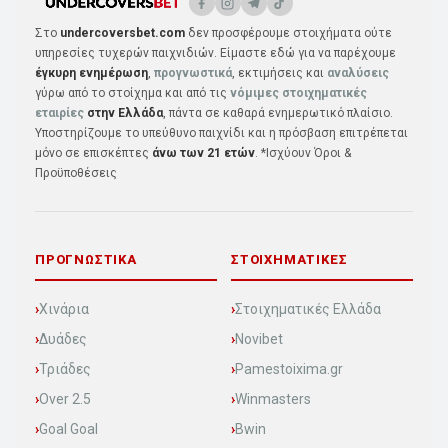
Στο
undercoversbet.com
δεν προσφέρουμε στοιχήματα ούτε
υπηρεσίες τυχερών παιχνιδιών. Είμαστε εδώ για να παρέχουμε
έγκυρη ενημέρωση
,
προγνωστικά
, εκτιμήσεις και
αναλύσεις
γύρω από το στοίχημα και από τις
νόμιμες στοιχηματικές
εταιρίες
στην Ελλάδα
, πάντα σε καθαρά ενημερωτικό πλαίσιο.
Υποστηρίζουμε το υπεύθυνο παιχνίδι και η πρόσβαση επιτρέπεται
μόνο σε επισκέπτες
άνω των 21 ετών
. *Ισχύουν Όροι &
Προϋποθέσεις
ΠΡΟΓΝΩΣΤΙΚΆ
ΣΤΟΙΧΗΜΑΤΙΚΈΣ
Χινάρια
Στοιχηματικές Ελλάδα
Δυάδες
Novibet
Τριάδες
Pamestoixima.gr
Over 2.5
Winmasters
Goal Goal
Bwin