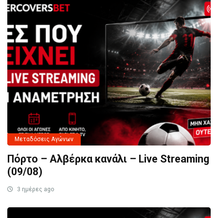
Μεταδόσεις Αγώνων
Πόρτο – Αλβέρκα κανάλι – Live Streaming
(09/08)
3 ημέρες ago