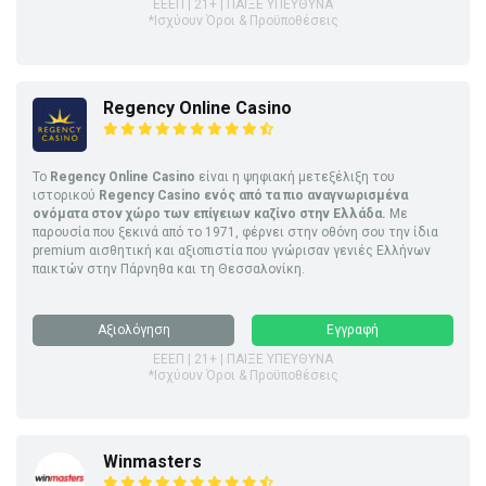
ΕΕΕΠ | 21+ | ΠΑΙΞΕ ΥΠΕΥΘΥΝΑ
*Ισχύουν Όροι & Προϋποθέσεις
Regency Online Casino
Το
Regency Online Casino
είναι η ψηφιακή μετεξέλιξη του
ιστορικού
Regency Casino ενός από τα πιο αναγνωρισμένα
ονόματα στον χώρο των επίγειων καζίνο στην Ελλάδα.
Με
παρουσία που ξεκινά από το 1971, φέρνει στην οθόνη σου την ίδια
premium αισθητική και αξιοπιστία που γνώρισαν γενιές Ελλήνων
παικτών στην Πάρνηθα και τη Θεσσαλονίκη.
Αξιολόγηση
Εγγραφή
ΕΕΕΠ | 21+ | ΠΑΙΞΕ ΥΠΕΥΘΥΝΑ
*Ισχύουν Όροι & Προϋποθέσεις
Winmasters