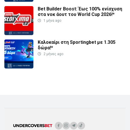
Bet Builder Boost: Έως 100% ενίσχυση
στα νοκ άουτ του World Cup 2026!*
1 μήνα ago
Καλοκαίρι στη Sportingbet με 1.305
δώρα!*
2 μήνες ago