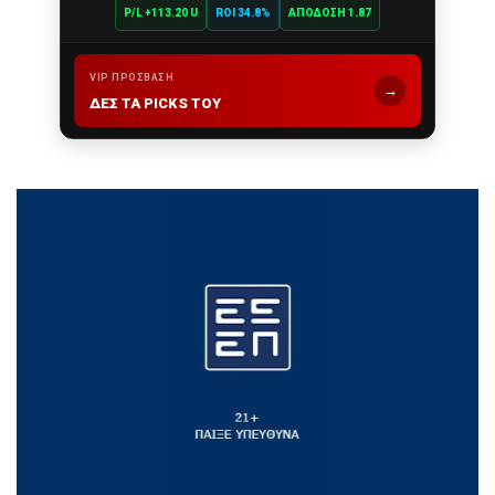
P/L +113.20 U
ROI 34.8%
ΑΠΌΔΟΣΗ 1.87
VIP ΠΡΌΣΒΑΣΗ
→
ΔΕΣ ΤΑ PICKS ΤΟΥ