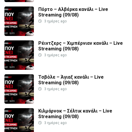
Πόρτο – Αλβέρκα κανάλι – Live
Streaming (09/08)
3 ημέρες ago
Ρέιντζερς – Χιμπέρνιαν κανάλι – Live
Streaming (09/08)
3 ημέρες ago
Τσβόλε – Άγιαξ κανάλι – Live
Streaming (09/08)
3 ημέρες ago
Κιλμάρνοκ – Σέλτικ κανάλι – Live
Streaming (09/08)
3 ημέρες ago