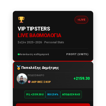
LIVE
VIP TIPSTERS
LIVE ΒΑΘΜΟΛΟΓΊΑ
Σεζόν 2025–2026 · Personal Stats
Ανανέωση καθημερινά
PROFIT (UNITS)
Παπαλέξης Δημήτρης
ΠΟΔΌΣΦΑΙΡΟ
2159.30
ΑΚΡΙΒΈΣ ΣΚΟΡ
P/L +2159.30 U
ROI 214%
ΑΠΌΔΟΣΗ 8.43