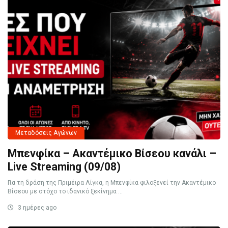
Μεταδόσεις Αγώνων
Μπενφίκα – Ακαντέμικο Βίσεου κανάλι –
Live Streaming (09/08)
Για τη δράση της Πριμέιρα Λίγκα, η Μπενφίκα φιλοξενεί την Ακαντέμικο
Βίσεου με στόχο το ιδανικό ξεκίνημα ...
3 ημέρες ago