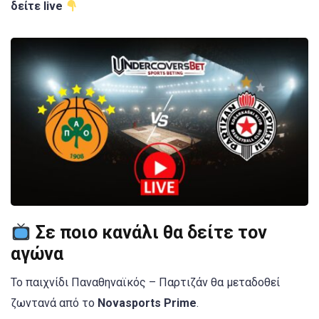
δείτε live
Σε ποιο κανάλι θα δείτε τον
αγώνα
Το παιχνίδι Παναθηναϊκός – Παρτιζάν θα μεταδοθεί
ζωντανά από το
Novasports Prime
.