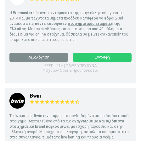
Η
Winmasters
έκανε το ντεμπούτο της στην ελληνική αγορά το
2014 και με ταχύτατα βήματα προόδου κατάφερε να εδραιωθεί
ανάμεσα στις
πέντε κορυφαίες
στοιχηματικές εταιρείες
της
Ελλάδας.
Με top αποδόσεις και περισσότερα από 40 αθλήματα
διαθέσιμα για online στοίχημα, δύσκολα θα μείνει ανικανοποίητος
ακόμη και ο πιο απαιτητικός παίκτης.
Αξιολόγηση
Εγγραφή
ΕΕΕΠ | 21+ | ΠΑΙΞΕ ΥΠΕΥΘΥΝΑ
*Ισχύουν Όροι & Προϋποθέσεις
Bwin
Το όνομα της
Bwin
είναι άρρηκτα συνδεδεμένο με το διαδικτυακό
στοίχημα. Αποτελεί ένα από τα πιο
αναγνωρίσιμα και αξιόπιστα
στοιχηματικά brand παγκοσμίως
, με ισχυρή παρουσία και στην
ελληνική αγορά. Με εύχρηστη πλοήγηση, ασφάλεια και αμεσότητα
στις συναλλαγές, τιμιότατο live betting και πλούσια γκάμα