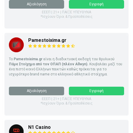
Αξιολόγηση
Εγγραφή
ΕΕΕΠ | 21+ | ΠΑΙΞΕ ΥΠΕΥΘΥΝΑ
*Ισχύουν Όροι & Προϋποθέσεις
Pamestoixima.gr
Το
Pamestoixima.gr
είναι η διαδικτυακή εκδοχή του θρυλικού
Πάμε Στοίχημα από τον ΟΠΑΠ (πλέον Allwyn).
Κουβαλάει μαζί του
ένα πιστό κοινό Ελλήνων παικτών καθώς πρόκειται για το
ισχυρότερο brand name στο ελληνικό αθλητικό στοίχημα.
Αξιολόγηση
Εγγραφή
ΕΕΕΠ | 21+ | ΠΑΙΞΕ ΥΠΕΥΘΥΝΑ
*Ισχύουν Όροι & Προϋποθέσεις
N1 Casino