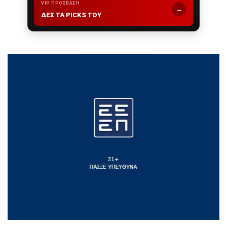
VIP ΠΡΌΣΒΑΣΗ
→
ΔΕΣ ΤΑ PICKS ΤΟΥ