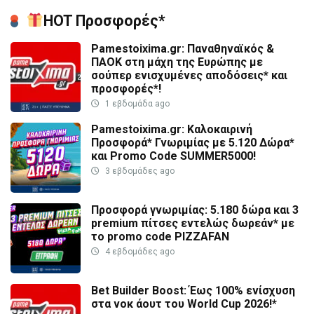
HOT Προσφορές*
Pamestoixima.gr: Παναθηναϊκός &
ΠΑΟΚ στη μάχη της Ευρώπης με
σούπερ ενισχυμένες αποδόσεις* και
προσφορές*!
1 εβδομάδα ago
Pamestoixima.gr: Καλοκαιρινή
Προσφορά* Γνωριμίας με 5.120 Δώρα*
και Promo Code SUMMER5000!
3 εβδομάδες ago
Προσφορά γνωριμίας: 5.180 δώρα και 3
premium πίτσες εντελώς δωρεάν* με
το promo code PIZZAFAN
4 εβδομάδες ago
Bet Builder Boost: Έως 100% ενίσχυση
στα νοκ άουτ του World Cup 2026!*