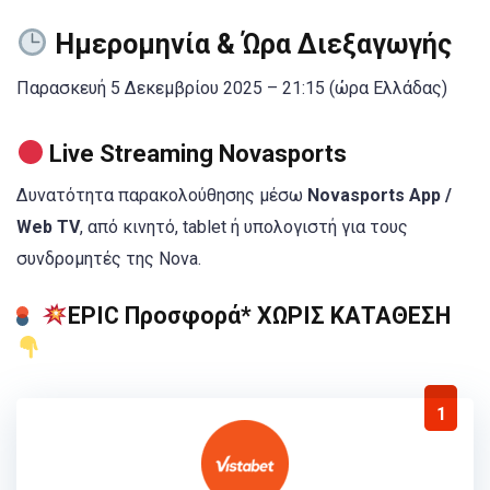
Ημερομηνία & Ώρα Διεξαγωγής
Παρασκευή 5 Δεκεμβρίου 2025 – 21:15 (ώρα Ελλάδας)
Live Streaming Novasports
Δυνατότητα παρακολούθησης μέσω
Novasports App /
Web TV
, από κινητό, tablet ή υπολογιστή για τους
συνδρομητές της Nova.
EPIC Προσφορά* ΧΩΡΙΣ ΚΑΤΑΘΕΣΗ
1