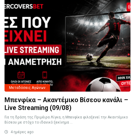
Μεταδόσεις Αγώνων
Μπενφίκα – Ακαντέμικο Βίσεου κανάλι –
Live Streaming (09/08)
Για τη δράση της Πριμέιρα Λίγκα, η Μπενφίκα φιλοξενεί την Ακαντέμικο
Βίσεου με στόχο το ιδανικό ξεκίνημα ...
4 ημέρες ago