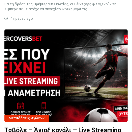
Για τη δράση της Πρέμιερσιπ Σκωτίας, οι Ρέιντζερς φιλοξενούν τη
Χιμπέρνιαν με στόχο να συνεχίσουν νικηφόρα τις ...
4 ημέρες ago
Μεταδόσεις Αγώνων
Τσβόλε – Άγιαξ κανάλι – Live Streaming