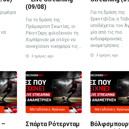
(09/08)
Πριμέιρα
Για τη δράση της
Ερεντιβίζιε, η Τσ
Για τη δράση της
υποδέχεται τον Άγ
Πρέμιερσιπ Σκωτίας, οι
 να
μία από τις πιο
Ρέιντζερς φιλοξενούν τη
ενδιαφέρουσες
Χιμπέρνιαν με στόχο να
αναμετρήσεις ...
συνεχίσουν νικηφόρα τις ...
3 ημέρες ago
3 ημέρες ago
Μεταδόσεις Αγώνων
Μεταδόσεις Αγώνω
 –
Σπάρτα Ρότερνταμ
Βόλφσμπουρ