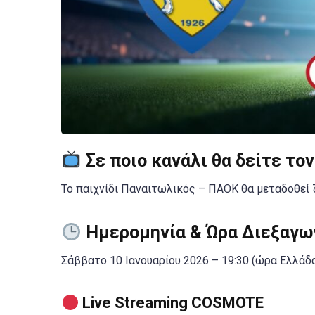
Σε ποιο κανάλι θα δείτε το
Το παιχνίδι Παναιτωλικός – ΠΑΟΚ θα μεταδοθεί
Ημερομηνία & Ώρα Διεξαγω
Σάββατο 10 Ιανουαρίου 2026 – 19:30 (ώρα Ελλάδ
Live Streaming COSMOTE