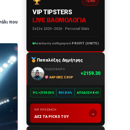
LIVE
VIP TIPSTERS
LIVE ΒΑΘΜΟΛΟΓΊΑ
νάλι που
Σεζόν 2025–2026 · Personal Stats
Ανανέωση καθημερινά
PROFIT (UNITS)
Παπαλέξης Δημήτρης
ΠΟΔΌΣΦΑΙΡΟ
2159.30
ΑΚΡΙΒΈΣ ΣΚΟΡ
P/L +2159.30 U
ROI 214%
ΑΠΌΔΟΣΗ 8.43
VIP ΠΡΌΣΒΑΣΗ
→
ΔΕΣ ΤΑ PICKS ΤΟΥ