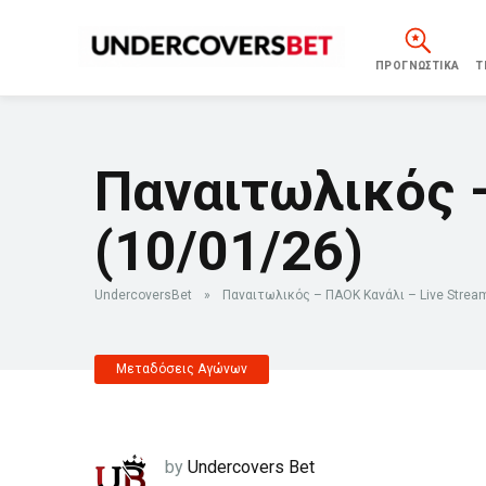
ΠΡΟΓΝΩΣΤΙΚΑ
Τ
Παναιτωλικός –
(10/01/26)
UndercoversBet
»
Παναιτωλικός – ΠΑΟΚ Κανάλι – Live Stream
Μεταδόσεις Αγώνων
by
Undercovers Bet