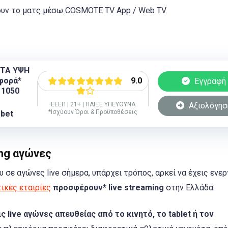
υν το ματς μέσω COSMOTE TV App / Web TV.
ΣΤΑ ΥΨΗ
φορά*
9.0
Εγγραφή
 1050
Αξιολόγησ
ΕΕΕΠ | 21+ | ΠΑΙΞΕ ΥΠΕΥΘΥΝΑ
*Ισχύουν Όροι & Προϋποθέσεις
gbet
ing αγώνες
σε αγώνες live σήμερα, υπάρχει τρόπος, αρκεί να έχεις ενερ
ικές εταιρίες
προσφέρουν* live streaming
στην Ελλάδα.
ς live αγώνες απευθείας από το κινητό, το tablet ή τον