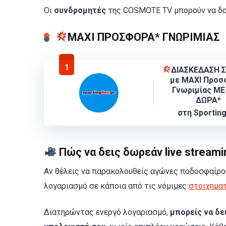
Οι
συνδρομητές
της COSMOTE TV μπορούν να δο
MAXI ΠΡΟΣΦΟΡΑ* ΓΝΩΡΙΜΙΑΣ
1
ΔΙΑΣΚΕΔΑΣΗ 
με ΜΑΧΙ Προσ
Γνωριμίας ΜΕ
ΔΩΡΑ*
στη Sportin
Πώς να δεις δωρεάν live stream
Αν θέλεις να παρακολουθείς αγώνες ποδοσφαίρου 
λογαριασμό σε κάποια από τις νόμιμες
στοιχηματ
Διατηρώντας ενεργό λογαριασμό,
μπορείς να δει