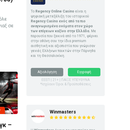
Το
Regency Online Casino
είναι η
ψηφιακή μετεξέλιξη του ιστορικού
βόλε
Regency Casino ενός από τα πιο
ιαξ σε
αναγνωρισμένα ονόματα στον χώρο
των επίγειων καζίνο στην Ελλάδα.
Με
παρουσία που ξεκινά από το 1971, φέρνει
στην οθόνη σου την ίδια premium
αισθητική και αξιοπιστία που γνώρισαν
γενιές Ελλήνων παικτών στην Πάρνηθα
και τη Θεσσαλονίκη.
Αξιολόγηση
Εγγραφή
ΕΕΕΠ | 21+ | ΠΑΙΞΕ ΥΠΕΥΘΥΝΑ
*Ισχύουν Όροι & Προϋποθέσεις
ν
Winmasters
γκ –