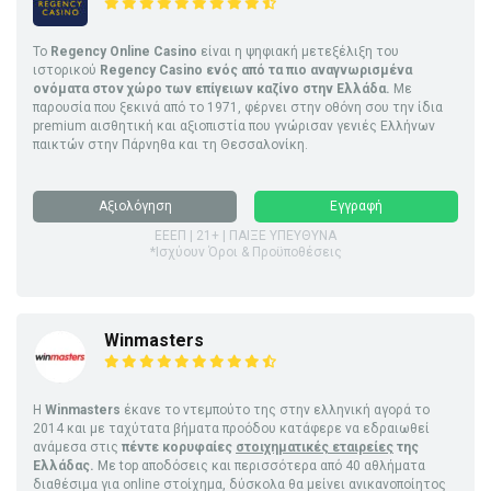
Το
Regency Online Casino
είναι η ψηφιακή μετεξέλιξη του
ιστορικού
Regency Casino ενός από τα πιο αναγνωρισμένα
ονόματα στον χώρο των επίγειων καζίνο στην Ελλάδα.
Με
παρουσία που ξεκινά από το 1971, φέρνει στην οθόνη σου την ίδια
premium αισθητική και αξιοπιστία που γνώρισαν γενιές Ελλήνων
παικτών στην Πάρνηθα και τη Θεσσαλονίκη.
Αξιολόγηση
Εγγραφή
ΕΕΕΠ | 21+ | ΠΑΙΞΕ ΥΠΕΥΘΥΝΑ
*Ισχύουν Όροι & Προϋποθέσεις
Winmasters
Η
Winmasters
έκανε το ντεμπούτο της στην ελληνική αγορά το
2014 και με ταχύτατα βήματα προόδου κατάφερε να εδραιωθεί
ανάμεσα στις
πέντε κορυφαίες
στοιχηματικές εταιρείες
της
Ελλάδας.
Με top αποδόσεις και περισσότερα από 40 αθλήματα
διαθέσιμα για online στοίχημα, δύσκολα θα μείνει ανικανοποίητος