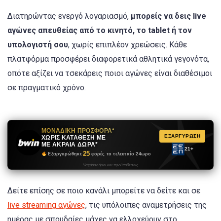
Διατηρώντας ενεργό λογαριασμό,
μπορείς να δεις live
αγώνες απευθείας από το κινητό, το tablet ή τον
υπολογιστή σου
, χωρίς επιπλέον χρεώσεις. Κάθε
πλατφόρμα προσφέρει διαφορετικά αθλητικά γεγονότα,
οπότε αξίζει να τσεκάρεις ποιοι αγώνες είναι διαθέσιμοι
σε πραγματικό χρόνο.
ΜΟΝΑΔΙΚΉ ΠΡΟΣΦΟΡΆ*
ΕΞΑΡΓΎΡΩΣΗ
ΧΩΡΊΣ ΚΑΤΆΘΕΣΗ ΜΕ
ΜΕ ΑΚΡΑΊΑ ΔΏΡΑ*
21+
25
Εξαργυρώθηκε
φορές το τελευταίο 24ωρο
*Ισχύουν όροι και προϋποθέσεις
Δείτε επίσης σε ποιο κανάλι μπορείτε να δείτε και σε
live streaming αγώνες
, τις υπόλοιπες αναμετρήσεις της
ημέρας με σπουδαίες μάχες να ελλοχεύουν στο