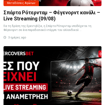
Μεταδόσεις Αγώνων
Σπάρτα Ρότερνταμ – Φέγενορντ κανάλι –
Live Streaming (09/08)
Για τη δράση της Ερεντιβίζιε, η Σπάρτα Ρότερνταμ υποδέχεται τη
Φέγενορντ σε ένα παραδοσιακό ντέρμπι του ολλανδικού ...
3 ημέρες ago