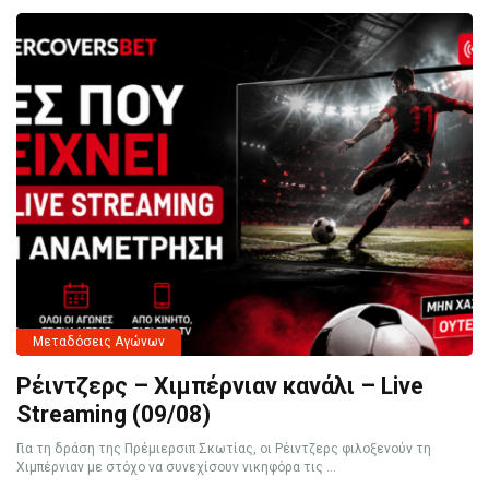
Μεταδόσεις Αγώνων
Ρέιντζερς – Χιμπέρνιαν κανάλι – Live
Streaming (09/08)
Για τη δράση της Πρέμιερσιπ Σκωτίας, οι Ρέιντζερς φιλοξενούν τη
Χιμπέρνιαν με στόχο να συνεχίσουν νικηφόρα τις ...