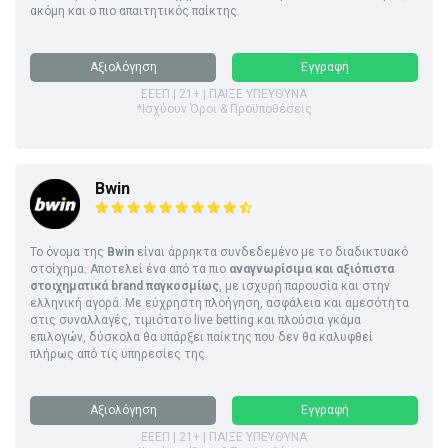
ακόμη και ο πιο απαιτητικός παίκτης.
Αξιολόγηση
Εγγραφή
ΕΕΕΠ | 21+ | ΠΑΙΞΕ ΥΠΕΥΘΥΝΑ
*Ισχύουν Όροι & Προϋποθέσεις
Bwin
Το όνομα της
Bwin
είναι άρρηκτα συνδεδεμένο με το διαδικτυακό
στοίχημα. Αποτελεί ένα από τα πιο
αναγνωρίσιμα και αξιόπιστα
στοιχηματικά brand παγκοσμίως
, με ισχυρή παρουσία και στην
ελληνική αγορά. Με εύχρηστη πλοήγηση, ασφάλεια και αμεσότητα
στις συναλλαγές, τιμιότατο live betting και πλούσια γκάμα
επιλογών, δύσκολα θα υπάρξει παίκτης που δεν θα καλυφθεί
πλήρως από τις υπηρεσίες της.
Αξιολόγηση
Εγγραφή
ΕΕΕΠ | 21+ | ΠΑΙΞΕ ΥΠΕΥΘΥΝΑ