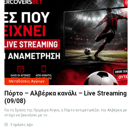
Μεταδόσεις Αγώνων
Πόρτο – Αλβέρκα κανάλι – Live Streaming
(09/08)
Για τη δράση της Πριμέιρα Λίγκα, η Πόρτο αντιμετωπίζει την Αλβέρκα με
στόχο να ξεκινήσει με το ...
3 ημέρες ago