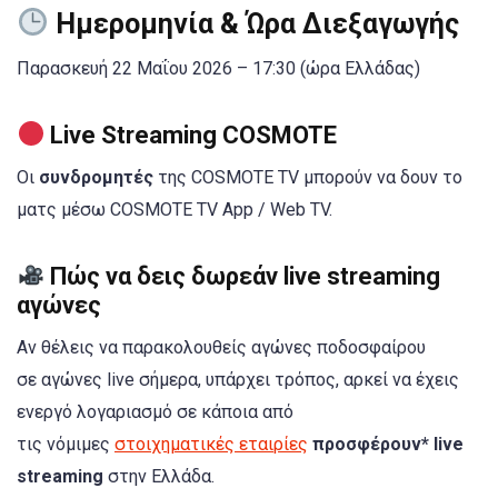
Ημερομηνία & Ώρα Διεξαγωγής
Παρασκευή 22 Μαΐου 2026 – 17:30 (ώρα Ελλάδας)
Live Streaming COSMOTE
Οι
συνδρομητές
της COSMOTE TV μπορούν να δουν το
ματς μέσω COSMOTE TV App / Web TV.
Πώς να δεις δωρεάν live streaming
αγώνες
Αν θέλεις να παρακολουθείς αγώνες ποδοσφαίρου
σε αγώνες live σήμερα, υπάρχει τρόπος, αρκεί να έχεις
ενεργό λογαριασμό σε κάποια από
τις νόμιμες
στοιχηματικές εταιρίες
προσφέρουν* live
streaming
στην Ελλάδα.