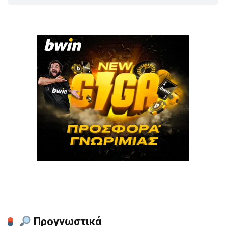
Προγνωστικά