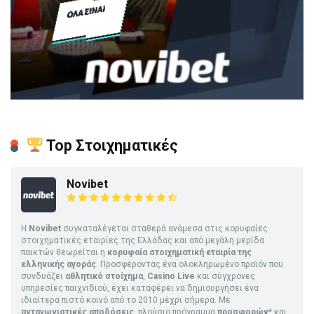
Top Στοιχηματικές
Novibet
Η
Novibet
συγκαταλέγεται σταθερά ανάμεσα στις κορυφαίες
στοιχηματικές εταιρίες της Ελλάδας και από μεγάλη μερίδα
παικτών θεωρείται η
κορυφαία στοιχηματική εταιρία της
ελληνικής αγοράς
. Προσφέροντας ένα ολοκληρωμένο προϊόν που
συνδυάζει
αθλητικό στοίχημα
,
Casino Live
και σύγχρονες
υπηρεσίες παιχνιδιού, έχει καταφέρει να δημιουργήσει ένα
ιδιαίτερα πιστό κοινό από το 2010 μέχρι σήμερα. Με
ανταγωνιστικές αποδόσεις
, πλούσιο πρόγραμμα
προσφορών
* και