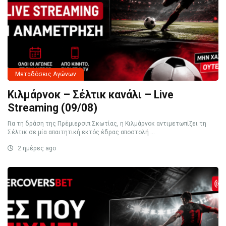
Μεταδόσεις Αγώνων
Κιλμάρνοκ – Σέλτικ κανάλι – Live
Streaming (09/08)
Για τη δράση της Πρέμιερσιπ Σκωτίας, η Κιλμάρνοκ αντιμετωπίζει τη
Σέλτικ σε μία απαιτητική εκτός έδρας αποστολή ...
2 ημέρες ago