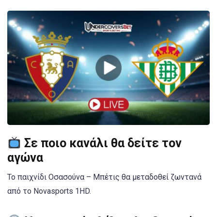
Σε ποιο κανάλι θα δείτε τον
αγώνα
Το παιχνίδι Οσασούνα – Μπέτις θα μεταδοθεί ζωντανά
από το Novasports 1HD.