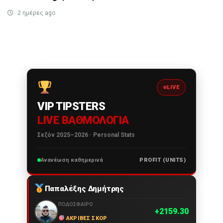
2 ημέρες ago
LIVE
VIP TIPSTERS
LIVE ΒΑΘΜΟΛΟΓΊΑ
Σεζόν 2025–2026 · Personal Stats
Ανανέωση καθημερινά
PROFIT (UNITS)
Παπαλέξης Δημήτρης
ΠΟΔΌΣΦΑΙΡΟ
2159.30
ΑΚΡΙΒΈΣ ΣΚΟΡ