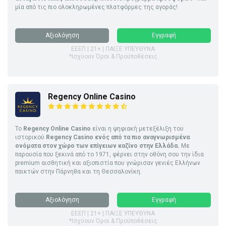
μία από τις πιο ολοκληρωμένες πλατφόρμες της αγοράς!
Αξιολόγηση
Εγγραφή
ΕΕΕΠ | 21+ | ΠΑΙΞΕ ΥΠΕΥΘΥΝΑ
*Ισχύουν Όροι & Προϋποθέσεις
Regency Online Casino
Το
Regency Online Casino
είναι η ψηφιακή μετεξέλιξη του
ιστορικού
Regency Casino ενός από τα πιο αναγνωρισμένα
ονόματα στον χώρο των επίγειων καζίνο στην Ελλάδα.
Με
παρουσία που ξεκινά από το 1971, φέρνει στην οθόνη σου την ίδια
premium αισθητική και αξιοπιστία που γνώρισαν γενιές Ελλήνων
παικτών στην Πάρνηθα και τη Θεσσαλονίκη.
Αξιολόγηση
Εγγραφή
ΕΕΕΠ | 21+ | ΠΑΙΞΕ ΥΠΕΥΘΥΝΑ
*Ισχύουν Όροι & Προϋποθέσεις