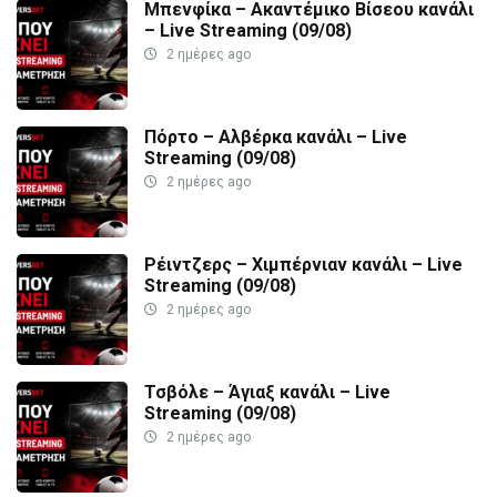
Μπενφίκα – Ακαντέμικο Βίσεου κανάλι
– Live Streaming (09/08)
2 ημέρες ago
Πόρτο – Αλβέρκα κανάλι – Live
Streaming (09/08)
2 ημέρες ago
Ρέιντζερς – Χιμπέρνιαν κανάλι – Live
Streaming (09/08)
2 ημέρες ago
Τσβόλε – Άγιαξ κανάλι – Live
Streaming (09/08)
2 ημέρες ago