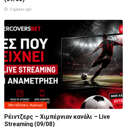
2 ημέρες ago
Μεταδόσεις Αγώνων
Ρέιντζερς – Χιμπέρνιαν κανάλι – Live
Streaming (09/08)