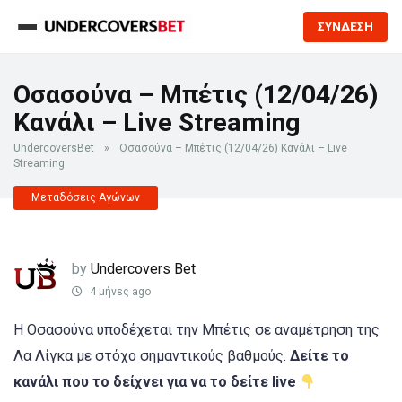
ΣΥΝΔΕΣΗ
Οσασούνα – Μπέτις (12/04/26)
Κανάλι – Live Streaming
UndercoversBet
»
Οσασούνα – Μπέτις (12/04/26) Κανάλι – Live
Streaming
Μεταδόσεις Αγώνων
by
Undercovers Bet
4 μήνες ago
Η Οσασούνα υποδέχεται την Μπέτις σε αναμέτρηση της
Λα Λίγκα με στόχο σημαντικούς βαθμούς.
Δείτε το
κανάλι που το δείχνει για να το δείτε live