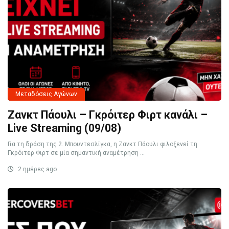
Μεταδόσεις Αγώνων
Ζανκτ Πάουλι – Γκρόιτερ Φιρτ κανάλι –
Live Streaming (09/08)
Για τη δράση της 2. Μπουντεσλίγκα, η Ζανκτ Πάουλι φιλοξενεί τη
Γκρόιτερ Φιρτ σε μία σημαντική αναμέτρηση ...
2 ημέρες ago