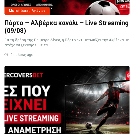
Μεταδόσεις Αγώνων
Πόρτο – Αλβέρκα κανάλι – Live Streaming
(09/08)
Για τη δράση της Πριμέιρα Λίγκα, η Πόρτο αντιμετωπίζει την Αλβέρκα με
στόχο να ξεκινήσει με το ...
2 ημέρες ago