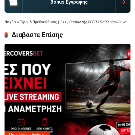
Bonus Εγγραφής
*Ισχύουν Όροι & Προϋποθέσεις |
21+ | Ρυθμιστής ΕΕΕΠ | Παίξε Υπεύθυνα
Διαβάστε Επίσης
Μεταδόσεις Αγώνων