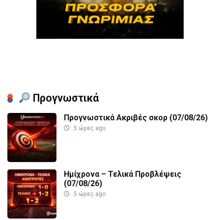
Προγνωστικά
Προγνωστικά Ακριβές σκορ (07/08/26)
5 ώρες ago
Ημίχρονα – Τελικά Προβλέψεις
(07/08/26)
5 ώρες ago