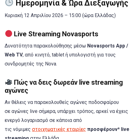
Ημερομηνία & Ώρα Διεξαγωγής
Κυριακή 12 Απριλίου 2026 – 15:00 (ώρα Ελλάδας)
Live Streaming Novasports
Δυνατότητα παρακολούθησης μέσω
Novasports App /
Web TV
, από κινητό, tablet ή υπολογιστή για τους
συνδρομητές της Nova.
Πώς να δεις δωρεάν live streaming
αγώνες
Αν θέλεις να παρακολουθείς αγώνες ποδοσφαίρου
σε αγώνες live σήμερα, υπάρχει τρόπος, αρκεί να έχεις
ενεργό λογαριασμό σε κάποια από
τις νόμιμες
στοιχηματικές εταιρίες
προσφέρουν* live
streaming
στην Ελλάδα.