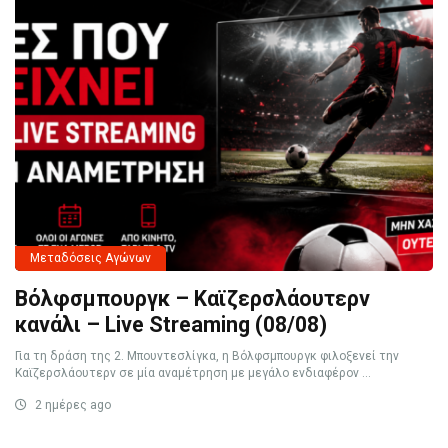
Μεταδόσεις Αγώνων
Βόλφσμπουργκ – Καϊζερσλάουτερν
κανάλι – Live Streaming (08/08)
Για τη δράση της 2. Μπουντεσλίγκα, η Βόλφσμπουργκ φιλοξενεί την
Καϊζερσλάουτερν σε μία αναμέτρηση με μεγάλο ενδιαφέρον ...
2 ημέρες ago