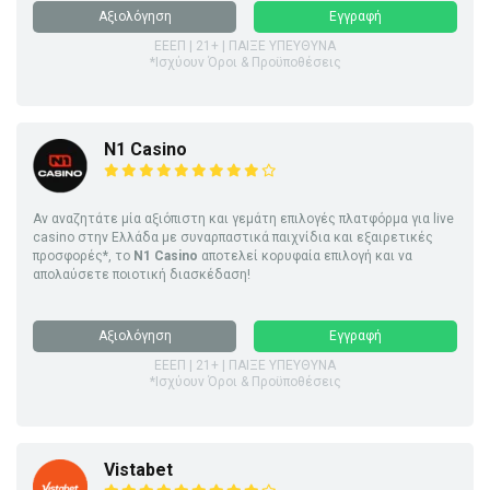
Αξιολόγηση
Εγγραφή
ΕΕΕΠ | 21+ | ΠΑΙΞΕ ΥΠΕΥΘΥΝΑ
*Ισχύουν Όροι & Προϋποθέσεις
N1 Casino
Αν αναζητάτε μία αξιόπιστη και γεμάτη επιλογές πλατφόρμα για live
casino στην Ελλάδα με συναρπαστικά παιχνίδια και εξαιρετικές
προσφορές*, το
N1 Casino
αποτελεί κορυφαία επιλογή και να
απολαύσετε ποιοτική διασκέδαση!
Αξιολόγηση
Εγγραφή
ΕΕΕΠ | 21+ | ΠΑΙΞΕ ΥΠΕΥΘΥΝΑ
*Ισχύουν Όροι & Προϋποθέσεις
Vistabet