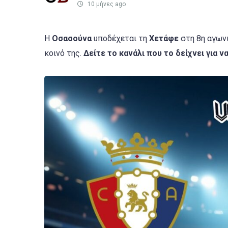
10 μήνες ago
Η
Οσασούνα
υποδέχεται τη
Χετάφε
στη 8η αγωνι
κοινό της.
Δείτε το κανάλι που το δείχνει για να