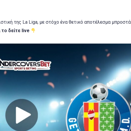
στική της La Liga, με στόχο ένα θετικό αποτέλεσμα μπροστά
 το δείτε live