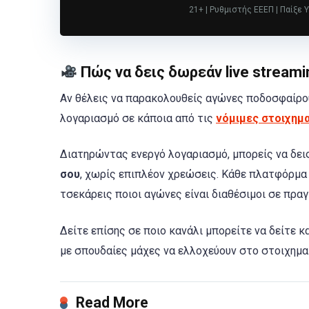
21+ | Ρυθμιστής ΕΕΕΠ | Παίξε 
Πώς να δεις δωρεάν live stream
Αν θέλεις να παρακολουθείς αγώνες ποδοσφαίρου 
λογαριασμό σε κάποια από τις
νόμιμες στοιχημα
Διατηρώντας ενεργό λογαριασμό, μπορείς να δει
σου
, χωρίς επιπλέον χρεώσεις. Κάθε πλατφόρμα 
τσεκάρεις ποιοι αγώνες είναι διαθέσιμοι σε πρα
Δείτε επίσης σε ποιο κανάλι μπορείτε να δείτε κ
με σπουδαίες μάχες να ελλοχεύουν στο στοιχημα
Read More