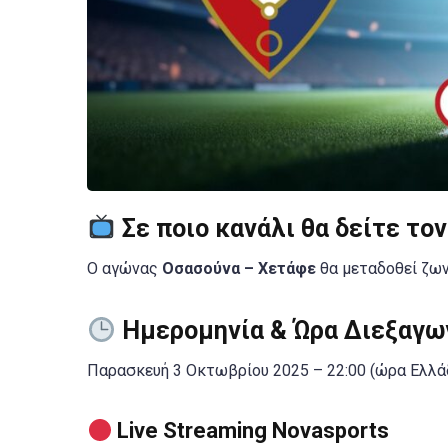
Σε ποιο κανάλι θα δείτε το
Ο αγώνας
Οσασούνα – Χετάφε
θα μεταδοθεί ζω
Ημερομηνία & Ώρα Διεξαγω
Παρασκευή 3 Οκτωβρίου 2025 – 22:00 (ώρα Ελλά
Live Streaming Novasports