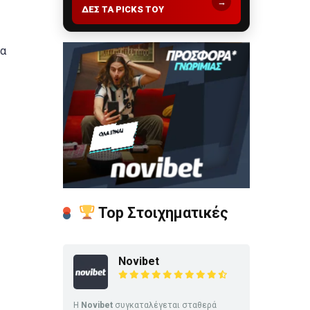
→
ΔΕΣ ΤΑ PICKS ΤΟΥ
να
Top Στοιχηματικές
Novibet
Η
Novibet
συγκαταλέγεται σταθερά